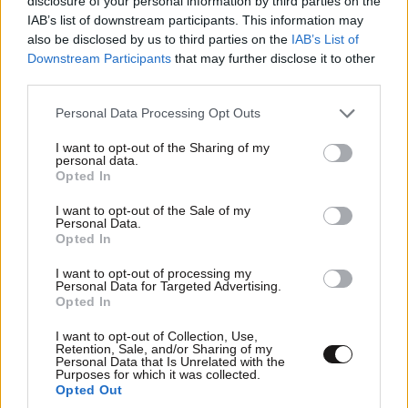
disclosure of your personal information by third parties on the
IAB’s list of downstream participants. This information may
also be disclosed by us to third parties on the
IAB’s List of
Downstream Participants
that may further disclose it to other
third parties.
Please note that this website/app uses one or more Google
Personal Data Processing Opt Outs
Οι μαζέψει οι Τουρκομογγολοι
04·04·2020
services and may gather and store information including but
00:28
στο WC τους
not limited to your visit or usage behaviour. You may click to
I want to opt-out of the Sharing of my
personal data.
grant or deny consent to Google and its third-party tags to
Opted In
καταδικαστικές αποφάσεις με τον σωρό και
use your data for below specified purposes in below Google
σκουπιζονται δεκαετίες τώρα. Αν δεν μαζέψουν και
consent section.
I want to opt-out of the Sale of my
Personal Data.
καμία ξεγυρισμενη ανάποδη από την διεθνή
Opted In
κοινότητα μυαλό δεν θα βάλουν.
I want to opt-out of processing my
Personal Data for Targeted Advertising.
Απαντήστε
2
0
Opted In
I want to opt-out of Collection, Use,
Retention, Sale, and/or Sharing of my
Personal Data that Is Unrelated with the
TRENDING
Purposes for which it was collected.
Opted Out