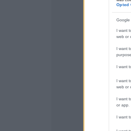
Opted 
Google 
I want t
web or d
I want t
purpose
I want 
I want t
web or d
I want t
or app.
I want t
I want t