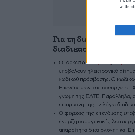
authenti
Για τη διενέργεια τω
διαδικασία
Οι ορκωτοί
ελεγκτές
,
λογιστέ
υποβάλουν ηλεκτρονικό αίτημα
κωδικού πρόσβασης. Ο κωδικός
Επενδύσεων του υπουργείου 
γνώμη της ΕΛΤΕ. Παράλληλα, α
εφαρμογή της εν λόγω διαδικα
Ο φορέας της επένδυσης υποβά
έναρξη παραγωγικής λειτουργ
απαραίτητα δικαιολογητικά. Επ