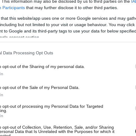
. This information may also be disclosed by us to third parties on the
IA
Participants
that may further disclose it to other third parties.
 that this website/app uses one or more Google services and may gath
including but not limited to your visit or usage behaviour. You may click 
 to Google and its third-party tags to use your data for below specifi
ogle consent section.
l Data Processing Opt Outs
o opt-out of the Sharing of my personal data.
ο Αθηναϊκό Πρακτορείο Ειδήσεων ότι οι
In
τήματος ελέγχου από τους επενδυτικούς φορείς
ίες, μέσω του Πληροφοριακού Συστήματος
o opt-out of the Sale of my Personal Data.
ίναι ήδη διαθέσιμες για όλους τους
In
to opt-out of processing my Personal Data for Targeted
ing.
In
o opt-out of Collection, Use, Retention, Sale, and/or Sharing
ersonal Data that Is Unrelated with the Purposes for which it
lected.