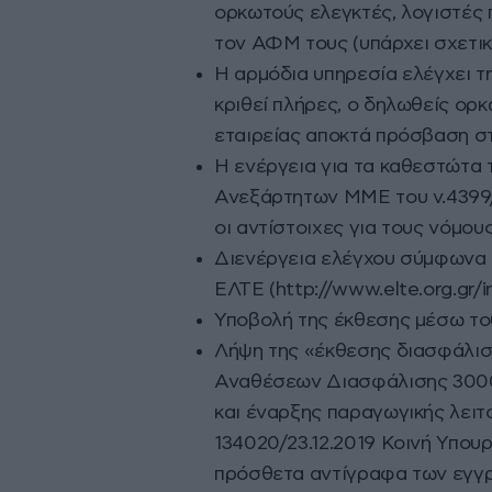
ορκωτούς ελεγκτές, λογιστές 
τον ΑΦΜ τους (υπάρχει σχετικ
Η αρμόδια υπηρεσία ελέγχει τ
κριθεί πλήρες, ο δηλωθείς ορκ
εταιρείας αποκτά πρόσβαση στ
Η ενέργεια για τα καθεστώτα 
Ανεξάρτητων ΜΜΕ του ν.4399/
οι αντίστοιχες για τους νόμου
Διενέργεια ελέγχου σύμφωνα 
ΕΛΤΕ (http://www.elte.org.gr/
Υποβολή της έκθεσης μέσω το
Λήψη της «έκθεσης διασφάλισ
Αναθέσεων Διασφάλισης 3000
και έναρξης παραγωγικής λειτ
134020/23.12.2019 Κοινή Υπουρ
πρόσθετα αντίγραφα των εγγ