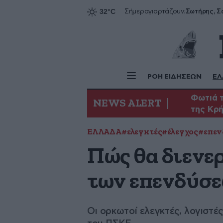
Σήμερα
γιορτάζουν:
ΡΟΗ ΕΙΔΗΣΕΩΝ
ΕΛ
Φωτιά τ
NEWS ALERT
της Κρ
ΕΛΛΑΔΑ
#ελεγκτές
#έλεγχος
#επεν
Πώς θα διενερ
των επενδύσ
Οι ορκωτοί ελεγκτές, λογιστές