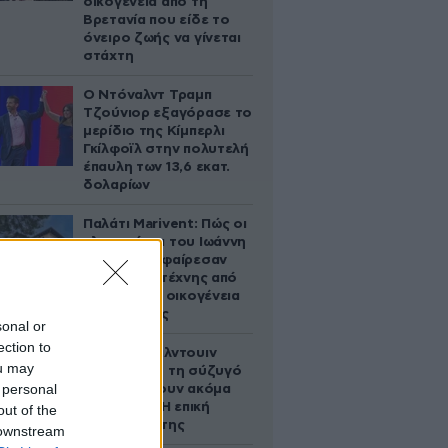
οικογένεια από τη
Βρετανία που είδε το
όνειρο ζωής να γίνεται
στάχτη
Ο Ντόναλντ Τραμπ
Τζούνιορ εξαγόρασε το
μερίδιο της Κίμπερλι
Γκίλφοϊλ στην πολυτελή
έπαυλη των 13,6 εκατ.
δολαρίων
Παλάτι Marivent: Πώς οι
κληρονόμοι του Ιωάννη
Σαριδάκη αφαίρεσαν
1.300 έργα τέχνης από
τη βασιλική οικογένεια
της Ισπανίας
sonal or
ection to
Ο Άλεκ Μπάλντουιν
ou may
ζήτησε από τη σύζυγό
 personal
του να κάνουν ακόμα
ένα παιδί – Η επική
out of the
αντίδρασή της
 downstream