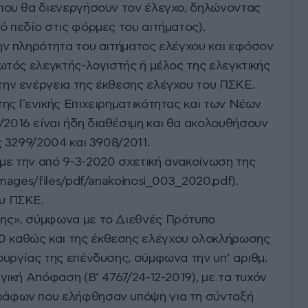
που θα διενεργήσουν τον έλεγχο, δηλώνοντας
ό πεδίο στις φόρμες του αιτήματος).
ην πληρότητα του αιτήματος ελέγχου και εφόσον
ωτός ελεγκτής-λογιστής ή μέλος της ελεγκτικής
ην ενέργεια της έκθεσης ελέγχου του ΠΣΚΕ.
της Γενικής Επιχειρηματικότητας και των Νέων
2016 είναι ήδη διαθέσιμη και θα ακολουθήσουν
ς 3299/2004 και 3908/2011.
με την από 9-3-2020 σχετική ανακοίνωση της
images/files/pdf/anakoinosi_003_2020.pdf).
υ ΠΣΚΕ.
ης», σύμφωνα με το Διεθνές Πρότυπο
 καθώς και της έκθεσης ελέγχου ολοκλήρωσης
ουργίας της επένδυσης, σύμφωνα την υπ’ αριθμ.
γική Απόφαση (Β’ 4767/24-12-2019), με τα τυχόν
ράφων που ελήφθησαν υπόψη για τη σύνταξή