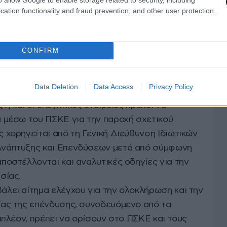
cation functionality and fraud prevention, and other user protection.
CONFIRM
ν ελέγχων ακολουθείται η εξής
Data Deletion
Data Access
Privacy Policy
ς
ή και οι ελεγκτικές εταιρείες πρέπει να
 μέσω του ΠΣΚΕ για την παροχή σχετικού
 χορηγείται από τη Γενική Διεύθυνση Ιδιωτικών
Ανάπτυξης και Επενδύσεων μετά από σύμφωνη
ποστέλλονται και αναλυτικές οδηγίες για την
σίας.
λει αίτημα ελέγχου για την ολοκλήρωση και την
ίας της επένδυσης, συνοδευόμενο από τα
ιπλέον, πρέπει να ορίσουν στο ΠΣΚΕ και τους