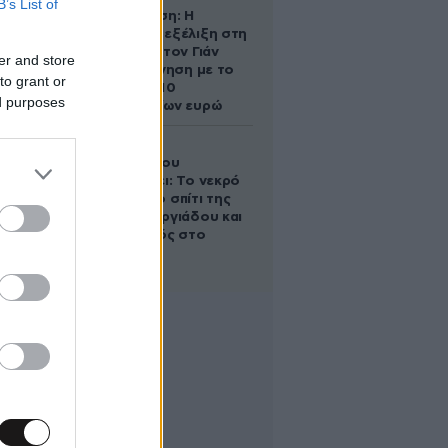
B’s List of
Αθηνά Ωνάση: Η
απρόσμενη εξέλιξη στη
διαμάχη με τον Γιάν
er and store
Τοπς – Η κίνηση με το
to grant or
άλογο των 10
ed purposes
εκατομμυρίων ευρώ
Ο Στράτος
Τζώρτζογλου
αποκαλύπτει: Το νεκρό
έμβρυο στο σπίτι της
Μαρίας Γεωργιάδου και
ο εγκλεισμός στο
ψυχιατρείο