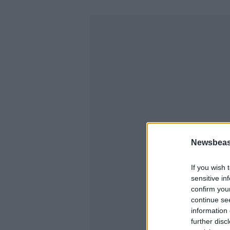
Newsbeast
If you wish 
sensitive in
confirm you
continue se
information 
further disc