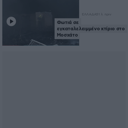
ΕΛΛΑΔΑ
51 λ. πριν
Φωτιά σε
εγκαταλελειμμένο κτίριο στο
Μοσχάτο