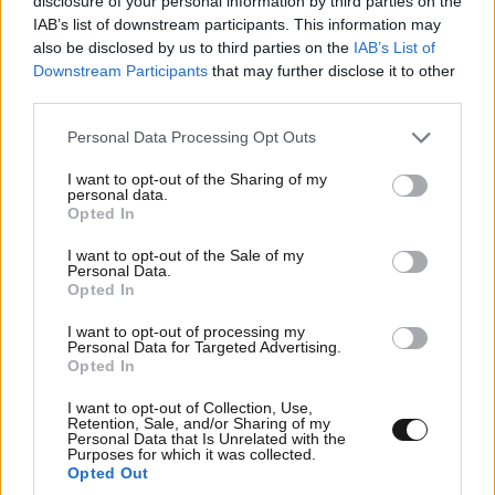
της
disclosure of your personal information by third parties on the
IAB’s list of downstream participants. This information may
also be disclosed by us to third parties on the
IAB’s List of
Downstream Participants
that may further disclose it to other
third parties.
Please note that this website/app uses one or more Google
Personal Data Processing Opt Outs
services and may gather and store information including but
not limited to your visit or usage behaviour. You may click to
I want to opt-out of the Sharing of my
personal data.
grant or deny consent to Google and its third-party tags to
Opted In
use your data for below specified purposes in below Google
consent section.
I want to opt-out of the Sale of my
Personal Data.
Opted In
I want to opt-out of processing my
Personal Data for Targeted Advertising.
Opted In
LIFESTYLE
06·08·2026 16:11
I want to opt-out of Collection, Use,
Βλαδίμηρος Κυριακίδης: «Δεν πιστεύω στον
Retention, Sale, and/or Sharing of my
Θεό, είναι δημιούργημα του ανθρώπου»
Personal Data that Is Unrelated with the
Purposes for which it was collected.
Opted Out