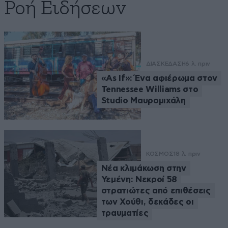
Ροή Ειδήσεων
ΔΙΑΣΚΕΔΑΣΗ
6 λ. πριν
«As If»: Ένα αφιέρωμα στον
Tennessee Williams στο
Studio Μαυρομιχάλη
ΚΟΣΜΟΣ
18 λ. πριν
Νέα κλιμάκωση στην
Υεμένη: Νεκροί 58
στρατιώτες από επιθέσεις
των Χούθι, δεκάδες οι
τραυματίες