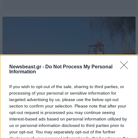
Newsbeast.gr -
Do Not Process My Personal
Information
If you wish to opt-out of the sale, sharing to third parties, or
processing of your personal or sensitive information for
targeted advertising by us, please use the below opt-out
section to confirm your selection. Please note that after your
ΕΛΛΑΔΑ
06·08·2026 21:47
opt-out request is processed you may continue seeing
Τραγωδία στα Μάλια: «Ο πανικός τη σκότωσε»
interest-based ads based on personal information utilized by
– Τι λένε μάρτυρες για τη 42χρονη Ολλανδή
us or personal information disclosed to third parties prior to
που πνίγηκε προσπαθώντας να σώσει τη φίλη
your opt-out. You may separately opt-out of the further