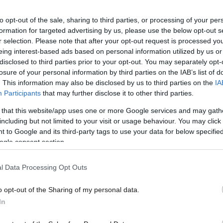
εσε
Νεμέα – «Άσπρισαν» οι δρόμοι
δορυ
Κορι
to opt-out of the sale, sharing to third parties, or processing of your per
formation for targeted advertising by us, please use the below opt-out s
r selection. Please note that after your opt-out request is processed y
eing interest-based ads based on personal information utilized by us or
disclosed to third parties prior to your opt-out. You may separately opt-
losure of your personal information by third parties on the IAB’s list of
. This information may also be disclosed by us to third parties on the
IA
Participants
that may further disclose it to other third parties.
 that this website/app uses one or more Google services and may gath
including but not limited to your visit or usage behaviour. You may click 
 to Google and its third-party tags to use your data for below specifi
ogle consent section.
26·09·2020 09:27
02·09
μέας
Ένας νεκρός κι οκτώ τραυματίες
Φωτι
l Data Processing Opt Outs
έπειτα από τροχαίο στη Νεμέα
Νεμ
o opt-out of the Sharing of my personal data.
In