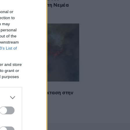
φορικού σταθμού στη Νεμέα
νθίας
sonal or
ection to
ou may
 personal
out of the
 downstream
B’s List of
er and store
to grant or
ed purposes
·2020 19:21
ά τώρα σε δασική έκταση στην
έα