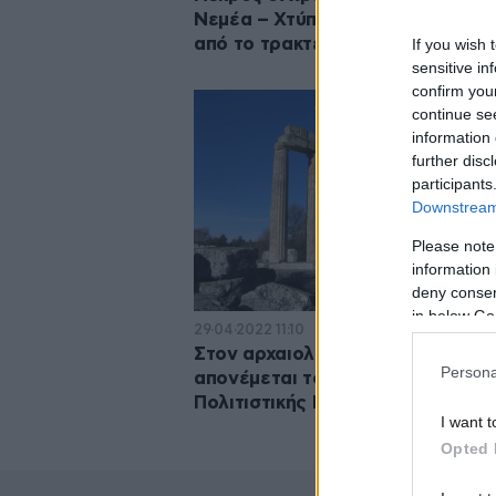
Νεμέα – Χτύπησε σε κλαδί και έπ
από το τρακτέρ του
If you wish 
sensitive in
confirm you
continue se
information 
further disc
participants
Downstream 
Please note
information 
deny consent
in below Go
29·04·2022 11:10
Στον αρχαιολογικό χώρο της Νε
Persona
απονέμεται το Σήμα Ευρωπαϊκής
Πολιτιστικής Κληρονομιάς της ΕΕ
I want t
Opted 