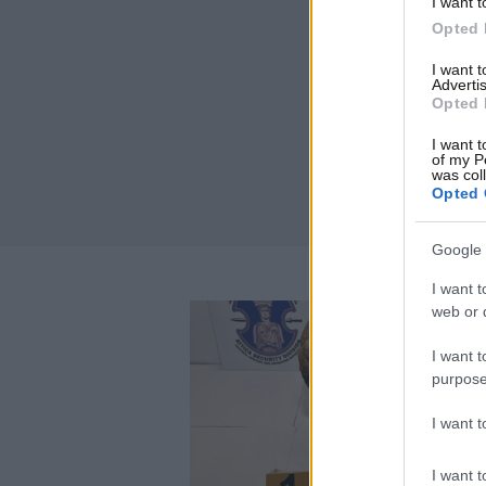
I want t
Opted 
I want 
Advertis
Opted 
I want t
of my P
was col
Opted 
Google 
I want t
web or d
I want t
purpose
I want 
I want t