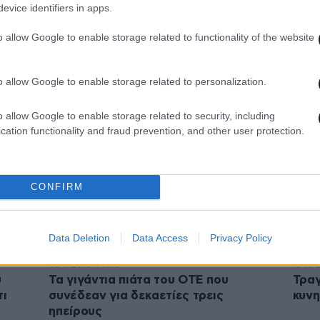
evice identifiers in apps.
12·08·2019 01:55
27·04·
o allow Google to enable storage related to functionality of the website
ή
Δύο νέοι ασύλητοι τάφοι
Αιμα
α
αποκαλύφθηκαν στα Αηδόνια Νεμέας
τραυ
o allow Google to enable storage related to personalization.
o allow Google to enable storage related to security, including
cation functionality and fraud prevention, and other user protection.
CONFIRM
Data Deletion
Data Access
Privacy Policy
03·11·2018 00:03
15·10·
υ
Τα γιγάντια πιάτα του ΟΤΕ που
Τραγ
τι
συνέδεαν για δεκαετίες τρεις
κυνη
ηπείρους