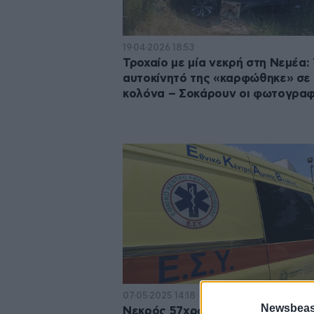
19·04·2026 18:53
Τροχαίο με μία νεκρή στη Νεμέα:
αυτοκίνητό της «καρφώθηκε» σε
κολόνα – Σοκάρουν οι φωτογραφ
07·05·2025 14:18
Newsbeast
Νεκρός 57χρονος αγρότης στη