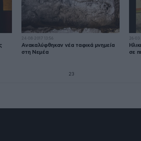
24·08·2017 13:56
26·03·
ς
Ανακαλύφθηκαν νέα ταφικά μνημεία
Ηλικ
στη Νεμέα
σε π
1
2
3