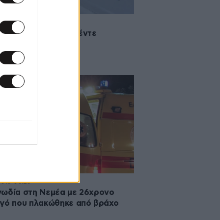
2019 15:35
τηρή συμπλοκή με πέντε
ματίες στη Νεμέα
2018 00:25
ωδία στη Νεμέα με 26χρονο
γό που πλακώθηκε από βράχο