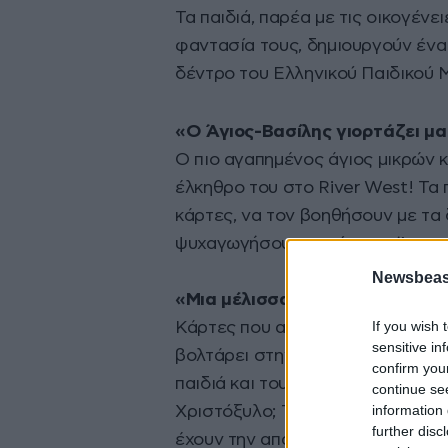
Τα παιδιά, παρέα με τις οικογένε
φαντασία τους, δημιουργούν ένα 
δέντρο του Ελληνικού Παιδικού 
«Ο Άγιος-Βασίλης γιορτάζει μα
Ο πιο αγαπημένος άγιος μικρών κ
έλκηθρο του στο River West! Τα π
κάρτες, να τον βοηθήσουν με τα 
ψυχαγωγήσουν γιατί, και ο Άγιος-
Newsbeast
«Μια μέλισσα θυμάται τα Χρισ
If you wish 
Κάρτες που αναπαριστούν Χριστο
sensitive in
βολτάρει στην πίστα των Χριστου
confirm you
παιδιά και τους γονείς τους. Ποι
continue se
information 
Χριστόξυλο; Το σπάσιμο του ροδι
further disc
έχουν την απάντηση!