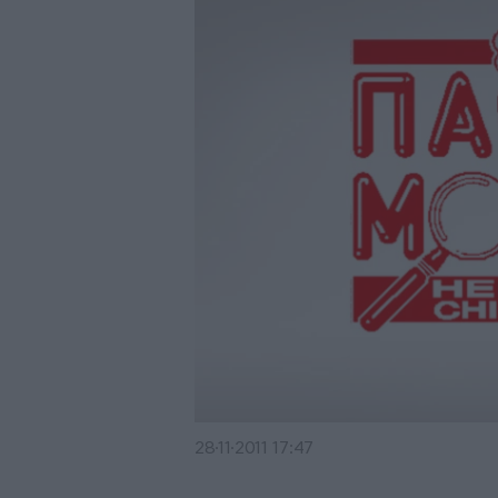
28·11·2011 17:47