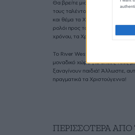
Θα βρείτε μια μεγάλη σκηνή για μ
authenti
τους ταλέντο! Αυτοσχέδιες θεατ
και θέμα τα Χριστούγεννα και τ
ρολόι προς τα πίσω και αυτό στα
χρόνου, τα Χριστούγεννα!
Το Rιver West, για να γιορτάσει
μοναδικό χώρο για όλους τους μι
ξαναγίνουν παιδιά! Άλλωστε, αυτ
πραγματικά τα Χριστούγεννα!
ΠΕΡΙΣΣΟΤΕΡΑ ΑΠΟ