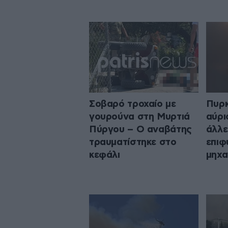
Σοβαρό τροχαίο με
Πυρκ
γουρούνα στη Μυρτιά
αύρι
Πύργου – Ο αναβάτης
άλλε
τραυματίστηκε στο
επιφ
κεφάλι
μηχα