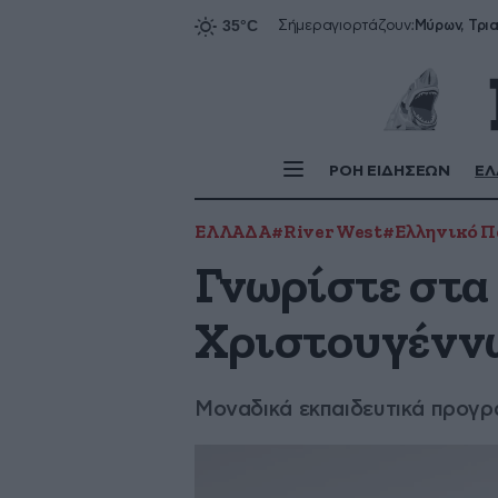
Σήμερα
γιορτάζουν:
ΡΟΗ ΕΙΔΗΣΕΩΝ
ΕΛ
ΕΛΛΑΔΑ
#River West
#Ελληνικό Π
Γνωρίστε στα 
Χριστουγένν
Μοναδικά εκπαιδευτικά προγρ