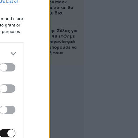
B’s List of
χτίζει ο Έλον Μασκ
λέγεται Terafab και θα
κοστίσει 16,8 δισ.
er and store
δολάρια
to grant or
Ρίτσαρντ Γκιρ: Σάλος για
ed purposes
τη διαφορά 48 ετών με
τη συμπρωταγωνίστριά
του – «Θα μπορούσε να
είναι εγγονή του»