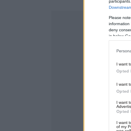
participants
Downstream 
Please note
information 
deny consent
in below Go
Persona
I want t
Opted 
I want t
Opted 
I want 
Advertis
Opted 
I want t
of my P
was col