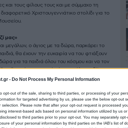
ιες και τους φίλους τους και με σύμμαχο τη
διαφορετικό Χριστουγεννιάτικο στολίδι για το
Μουσείου.
ζί μας»
αι μεγάλων, ο άγιος με τα δώρα, παρκάρει το
αιδιά, θα έχουν την ευκαιρία να του φτιάξουν
δώρα για τα παιδιά όλου του κόσμου και να τον
Βασίλης είναι και αυτός ένα μεγάλο παιδί!
.gr -
Do Not Process My Personal Information
τούγεννα»
to opt-out of the sale, sharing to third parties, or processing of your per
υγεννιάτικα έθιμα και μια… μέλισσα που
formation for targeted advertising by us, please use the below opt-out s
γέννων, γίνονται το αγαπημένο παιχνίδι για τα
r selection. Please note that after your opt-out request is processed y
ο έθιμο θυμάται κάθε φορά η μέλισσα ; Το
eing interest-based ads based on personal information utilized by us or
disclosed to third parties prior to your opt-out. You may separately opt-
ού; Τους Μωμόγερους; Μόνο οι μικροί φίλοι
losure of your personal information by third parties on the IAB’s list of