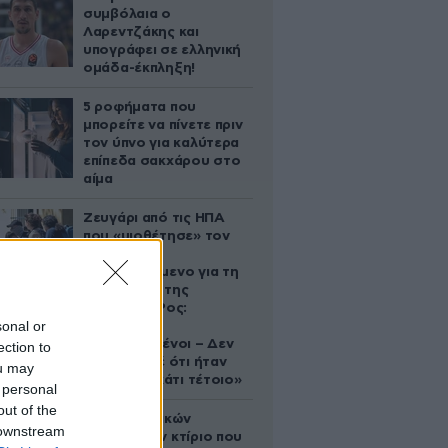
συμβόλαια ο
Λαρεντζάκης και
υπογράφει σε ελληνική
ομάδα-έκπληξη!
5 ροφήματα που
μπορείτε να πίνετε πριν
τον ύπνο για καλύτερα
επίπεδα σακχάρου στο
αίμα
Ζευγάρι από τις ΗΠΑ
που «υιοθέτησε» τον
Αφγανό
κατηγορούμενο για τη
δολοφονία της
Ελίζαμπεθ Ρος:
sonal or
«Είμαστε
συντετριμμένοι – Δεν
ection to
έδειξε ποτέ ότι ήταν
ou may
ικανός για κάτι τέτοιο»
 personal
out of the
Το φαραωνικών
 downstream
διαστάσεων κτίριο που