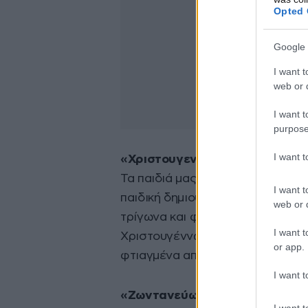
Opted 
Google 
I want t
web or d
I want t
purpose
I want 
«Χριστουγεννιάτικη μουσική π
Τα παιδιά μας … ψάλλουν! Τα κάλ
I want t
παιδική δημιουργικότητα μπορεί 
web or d
τρίγωνα και φυσικά, το μουσικό 
I want t
Χριστουγέννων! Παραδοσιακά τρ
or app.
φτιαγμένα από παιδικά χεράκια!
I want t
«Ζωντανεύω τα Χριστούγεννα 
I want t