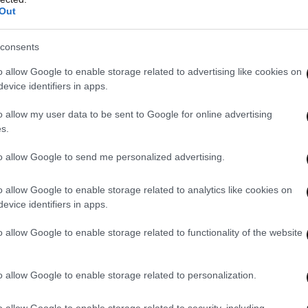
Out
consents
o allow Google to enable storage related to advertising like cookies on
evice identifiers in apps.
o allow my user data to be sent to Google for online advertising
s.
to allow Google to send me personalized advertising.
αρακαλώ!»
αντα, είναι ο ήχος των Χριστουγέννων και μόνο η
o allow Google to enable storage related to analytics like cookies on
να φτιάξει το τύμπανο των Χριστουγέννων, τα
evice identifiers in apps.
κουτί που φυλά όλη τη μαγεία των
o allow Google to enable storage related to functionality of the website
αγούδια θα ζωντανέψουν με μουσικά όργανα
o allow Google to enable storage related to personalization.
του… τότε!»
o allow Google to enable storage related to security, including