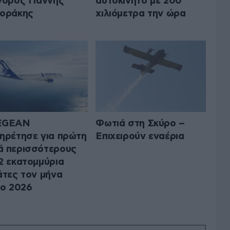
γόρος Γιάννης
αυτοκίνητο με 200
οράκης
χιλιόμετρα την ώρα
EGEAN
Φωτιά στη Σκύρο –
ηρέτησε για πρώτη
Επιχειρούν εναέρια
 περισσότερους
2 εκατομμύρια
άτες τον μήνα
ιο 2026