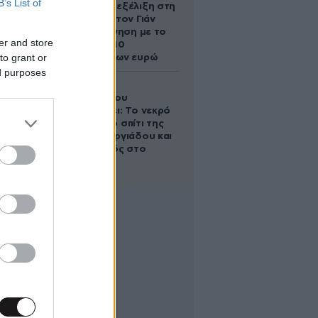
B’s List of
απρόσμενη εξέλιξη στη
διαμάχη με τον Γιάν
Τοπς – Η κίνηση με το
er and store
άλογο των 10
to grant or
εκατομμυρίων ευρώ
ed purposes
Ο Στράτος
Τζώρτζογλου
αποκαλύπτει: Το νεκρό
έμβρυο στο σπίτι της
Μαρίας Γεωργιάδου και
ο εγκλεισμός στο
ψυχιατρείο