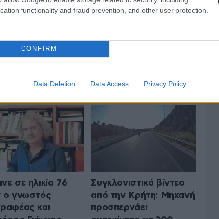
cation functionality and fraud prevention, and other user protection.
CONFIRM
 ΤΗΝ ΕΛΛΑΔΑ
ΟΛΑ ΤΑ ΑΡΘΡΑ
Data Deletion
Data Access
Privacy Policy
νε σε ηλικία 76
Συγκλονιστικό βίντεο
 ο γνωστός
από την Κρήτη: Μηχανή
ραφέας και
προσπερνάει