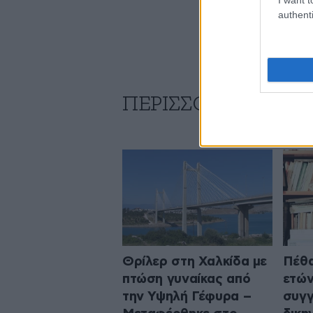
authenti
ΠΕΡΙΣΣΟΤΕΡΑ ΑΠΟ
Θρίλερ στη Χαλκίδα με
Πέθα
πτώση γυναίκας από
ετών
την Υψηλή Γέφυρα –
συγγ