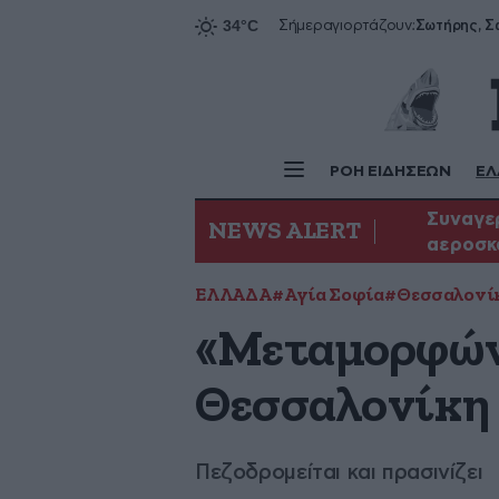
Σήμερα
γιορτάζουν:
ΡΟΗ ΕΙΔΗΣΕΩΝ
ΕΛ
Συναγερ
NEWS ALERT
αεροσκ
ΕΛΛΑΔΑ
#Αγία Σοφία
#Θεσσαλονί
«Μεταμορφώνε
Θεσσαλονίκη
Πεζοδρομείται και πρασινίζει