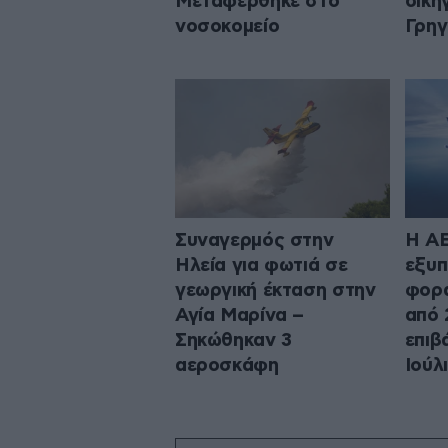
Μεταφέρθηκε στο
δικη
νοσοκομείο
Γρηγ
Συναγερμός στην
Η A
Ηλεία για φωτιά σε
εξυπ
γεωργική έκταση στην
φορά
Αγία Μαρίνα –
από 
Σηκώθηκαν 3
επιβ
αεροσκάφη
Ιούλ