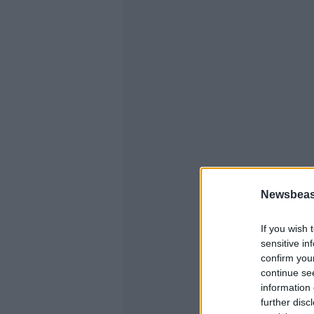
Newsbeast
If you wish 
sensitive in
confirm you
continue se
information 
further disc