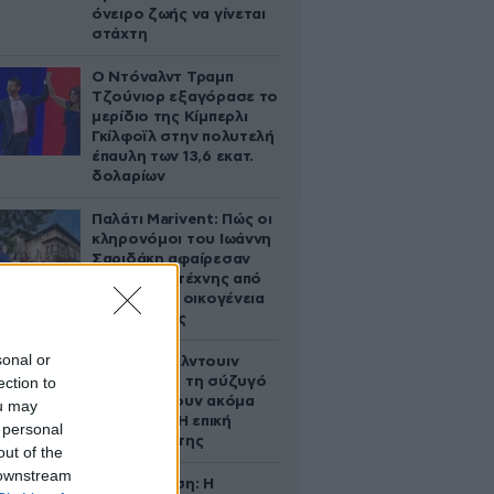
όνειρο ζωής να γίνεται
στάχτη
Ο Ντόναλντ Τραμπ
Τζούνιορ εξαγόρασε το
μερίδιο της Κίμπερλι
Γκίλφοϊλ στην πολυτελή
έπαυλη των 13,6 εκατ.
δολαρίων
Παλάτι Marivent: Πώς οι
κληρονόμοι του Ιωάννη
Σαριδάκη αφαίρεσαν
1.300 έργα τέχνης από
τη βασιλική οικογένεια
της Ισπανίας
sonal or
Ο Άλεκ Μπάλντουιν
ection to
ζήτησε από τη σύζυγό
του να κάνουν ακόμα
ou may
ένα παιδί – Η επική
 personal
αντίδρασή της
out of the
 downstream
Αθηνά Ωνάση: Η