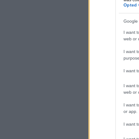
Opted 
Google 
I want t
web or d
I want t
purpose
I want 
I want t
web or d
I want t
or app.
I want t
I want t