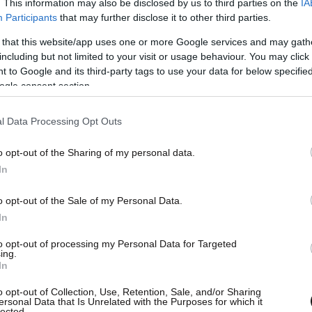
. This information may also be disclosed by us to third parties on the
IA
Participants
that may further disclose it to other third parties.
 that this website/app uses one or more Google services and may gath
including but not limited to your visit or usage behaviour. You may click 
 to Google and its third-party tags to use your data for below specifi
ogle consent section.
l Data Processing Opt Outs
o opt-out of the Sharing of my personal data.
In
o opt-out of the Sale of my Personal Data.
In
to opt-out of processing my Personal Data for Targeted
ing.
In
o opt-out of Collection, Use, Retention, Sale, and/or Sharing
ersonal Data that Is Unrelated with the Purposes for which it
lected.