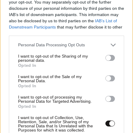
your opt-out. You may separately opt-out of the further
disclosure of your personal information by third parties on the
IAB’s list of downstream participants. This information may
also be disclosed by us to third parties on the
IAB’s List of
Downstream Participants
that may further disclose it to other
third parties.
31·10·2013 19:59
Please note that this website/app uses one or more Google
Personal Data Processing Opt Outs
Πεζοδρομείται η λεωφόρος Νίκης στη Θεσσαλονίκη
services and may gather and store information including but
not limited to your visit or usage behaviour. You may click to
I want to opt-out of the Sharing of my
personal data.
grant or deny consent to Google and its third-party tags to
Opted In
use your data for below specified purposes in below Google
consent section.
I want to opt-out of the Sale of my
Personal Data.
Opted In
I want to opt-out of processing my
Personal Data for Targeted Advertising.
Opted In
I want to opt-out of Collection, Use,
Retention, Sale, and/or Sharing of my
Personal Data that Is Unrelated with the
Purposes for which it was collected.