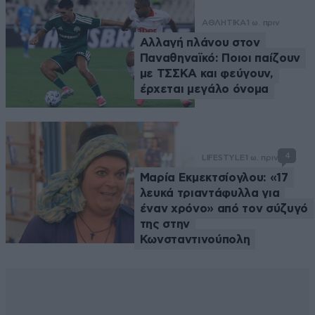
ΑΘΛΗΤΙΚΑ
1 ω. πριν
Αλλαγή πλάνου στον
Παναθηναϊκό: Ποιοι παίζουν
με ΤΣΣΚΑ και φεύγουν,
έρχεται μεγάλο όνομα
4
LIFESTYLE
1 ω. πριν
Μαρία Εκμεκτσίογλου: «17
λευκά τριαντάφυλλα για
έναν χρόνο» από τον σύζυγό
της στην
Κωνσταντινούπολη