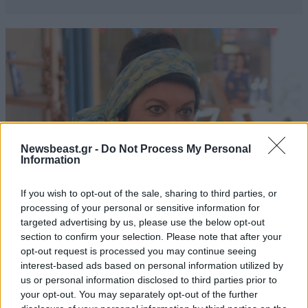
Newsbeast.gr -
Do Not Process My Personal
Information
If you wish to opt-out of the sale, sharing to third parties, or
processing of your personal or sensitive information for
targeted advertising by us, please use the below opt-out
LIFESTYLE
1 ω. πριν
section to confirm your selection. Please note that after your
Μαρία Εκμεκτσίογλου: «17 λευκά τριαντάφυλλα
opt-out request is processed you may continue seeing
για έναν χρόνο» από τον σύζυγό της στην
interest-based ads based on personal information utilized by
us or personal information disclosed to third parties prior to
Κωνσταντινούπολη
your opt-out. You may separately opt-out of the further