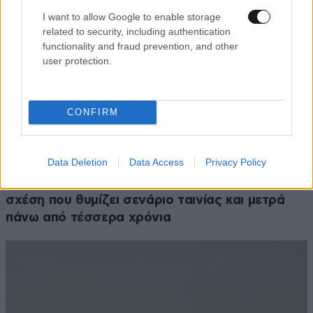
I want to allow Google to enable storage
related to security, including authentication
functionality and fraud prevention, and other
user protection.
CONFIRM
Data Deletion
Data Access
Privacy Policy
LIFESTYLE
08·08·2026 09:01
Νία Βαρντάλος – Σπύρος Κατσαγάνης: Μια
σχέση που θυμίζει σενάριο ταινίας και μετρά
πάνω από τέσσερα χρόνια