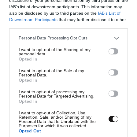
disclosure of your personal information by third parties on the
IAB’s list of downstream participants. This information may
also be disclosed by us to third parties on the
IAB’s List of
Downstream Participants
that may further disclose it to other
third parties.
Please note that this website/app uses one or more Google
Personal Data Processing Opt Outs
services and may gather and store information including but
not limited to your visit or usage behaviour. You may click to
I want to opt-out of the Sharing of my
personal data.
grant or deny consent to Google and its third-party tags to
Opted In
use your data for below specified purposes in below Google
consent section.
I want to opt-out of the Sale of my
Personal Data.
Opted In
I want to opt-out of processing my
ΟΙΚΟΝΟΜΙΑ
08·08·2026 13:03
Personal Data for Targeted Advertising.
Opted In
Ποιοι φορολογούμενοι θα λάβουν email ή
τηλεφώνημα από την ΑΑΔΕ για φορολογικές
I want to opt-out of Collection, Use,
εκκρεμότητες
Retention, Sale, and/or Sharing of my
Personal Data that Is Unrelated with the
Purposes for which it was collected.
Opted Out