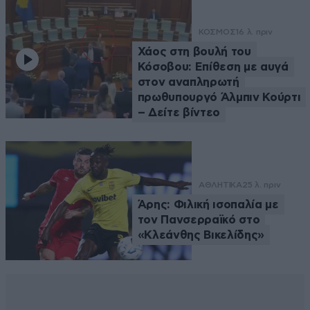
ΚΟΣΜΟΣ
16 λ. πριν
Χάος στη βουλή του
Κόσοβου: Επίθεση με αυγά
στον αναπληρωτή
πρωθυπουργό Άλμπιν Κούρτι
– Δείτε βίντεο
ΑΘΛΗΤΙΚΑ
25 λ. πριν
Άρης: Φιλική ισοπαλία με
τον Πανσερραϊκό στο
«Κλεάνθης Βικελίδης»