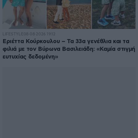
LIFESTYLE
08·08·2026 19:12
Εριέττα Κούρκουλου – Τα 33α γενέθλια και τα
φιλιά με τον Βύρωνα Βασιλειάδη: «Καμία στιγμή
ευτυχίας δεδομένη»