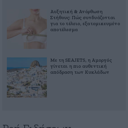
Αυξητική & Ανόρθωση
Στήθους: Πώς συνδυάζονται
για το τέλειο, εξατομικευμένο
αποτέλεσμα
Με τη SEAJETS, η Αμοργός
γίνεται η πιο αυθεντική
απόδραση των Κυκλάδων