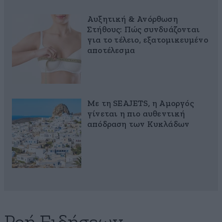
Αυξητική & Ανόρθωση
Στήθους: Πώς συνδυάζονται
για το τέλειο, εξατομικευμένο
αποτέλεσμα
Με τη SEAJETS, η Αμοργός
γίνεται η πιο αυθεντική
απόδραση των Κυκλάδων