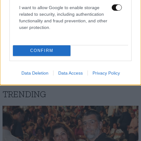
Απαντήστε
1
0
I want to allow Google to enable storage
related to security, including authentication
functionality and fraud prevention, and other
user protection.
Τασια
06·06·2016 20:31
Μην ανυσυχεις θα σε ισλαμοποιησουμε
CONFIRM
Απαντήστε
1
0
Data Deletion
Data Access
Privacy Policy
TRENDING