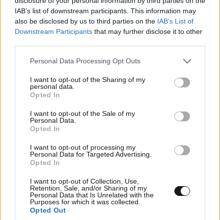
disclosure of your personal information by third parties on the
IAB’s list of downstream participants. This information may
also be disclosed by us to third parties on the
IAB’s List of
Xαρακτήρες: 0/1000
Downstream Participants
that may further disclose it to other
Διαβάστε και ακολουθήστε τους κανόνες σχολιασμού
third parties.
Please note that this website/app uses one or more Google
Personal Data Processing Opt Outs
ΠΡΟΣΘΗΚΗ
services and may gather and store information including but
not limited to your visit or usage behaviour. You may click to
I want to opt-out of the Sharing of my
personal data.
grant or deny consent to Google and its third-party tags to
Opted In
use your data for below specified purposes in below Google
consent section.
I want to opt-out of the Sale of my
dk.
06·06·2016 21:35
Personal Data.
Opted In
E, τότε πάλι θα έρθουν Πολωνοί να τους σώζουν,
όπως το έκαναν το 1683.
I want to opt-out of processing my
Personal Data for Targeted Advertising.
http://wieden1683.pl/site_media/photos/atak_husarii.6
Opted In
00px.jpg
I want to opt-out of Collection, Use,
Retention, Sale, and/or Sharing of my
Απαντήστε
0
0
Personal Data that Is Unrelated with the
Purposes for which it was collected.
Opted Out