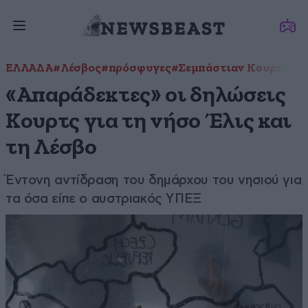
ΕΛΛΑΔΑ
#Λέσβος
#πρόσφυγες
#Σεμπάστιαν Κουρτς
#Σπ
«Απαράδεκτες» οι δηλώσεις
Κουρτς για τη νήσο Έλις και
τη Λέσβο
Έντονη αντίδραση του δημάρχου του νησιού για
τα όσα είπε ο αυστριακός ΥΠΕΞ