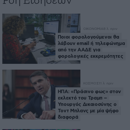
Ροή Ειδήσεων
ΟΙΚΟΝΟΜΙΑ
8 λ. πριν
Ποιοι φορολογούμενοι θα
λάβουν email ή τηλεφώνημα
από την ΑΑΔΕ για
φορολογικές εκκρεμότητες
ΚΟΣΜΟΣ
11 λ. πριν
ΗΠΑ: «Πράσινο φως» στον
εκλεκτό του Τραμπ –
Υπουργός Δικαιοσύνης ο
Τοντ Μπλανς με μία ψήφο
διαφορά