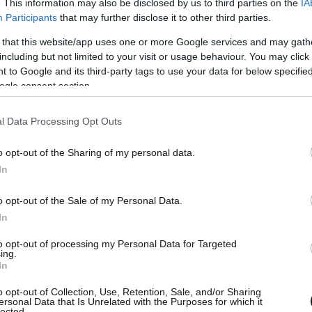
 μετρό, ενώ ο βουλευτής του ΣΥΡΙΖΑ έκανε
. This information may also be disclosed by us to third parties on the
IA
Participants
that may further disclose it to other third parties.
 όπου συμπράττουν δυνάμεις ασφαλείας και
αταγγελτέοι».
 that this website/app uses one or more Google services and may gath
including but not limited to your visit or usage behaviour. You may click 
 to Google and its third-party tags to use your data for below specifi
ΖΑ καταδικάζει τους κουκουλοφόρους», σχολίασε
ogle consent section.
l Data Processing Opt Outs
o opt-out of the Sharing of my personal data.
In
o opt-out of the Sale of my Personal Data.
 υπουργείου Υγείας σχετικά με τα γεγονότα της
In
to opt-out of processing my Personal Data for Targeted
ing.
In
o opt-out of Collection, Use, Retention, Sale, and/or Sharing
ersonal Data that Is Unrelated with the Purposes for which it
φόροι παρέδωσαν στο χάος την Αθήνα
lected.