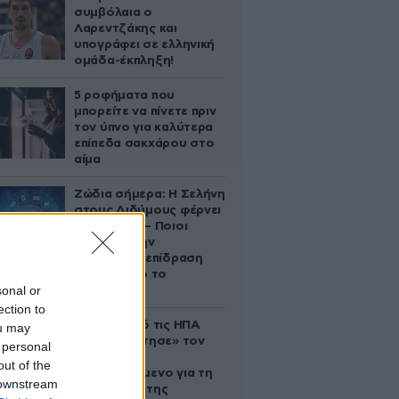
συμβόλαια ο
Λαρεντζάκης και
υπογράφει σε ελληνική
ομάδα-έκπληξη!
5 ροφήματα που
μπορείτε να πίνετε πριν
τον ύπνο για καλύτερα
επίπεδα σακχάρου στο
αίμα
Ζώδια σήμερα: Η Σελήνη
στους Διδύμους φέρνει
ανατροπές – Ποιοι
δέχονται την
ευεργετική επίδραση
του Δία από το
sonal or
απόγευμα;
ection to
Ζευγάρι από τις ΗΠΑ
ou may
που «υιοθέτησε» τον
 personal
Αφγανό
out of the
κατηγορούμενο για τη
 downstream
δολοφονία της