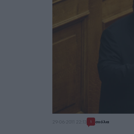
29·06·2011 22:13
σχόλια
1