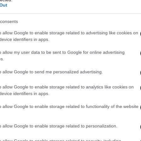
Out
consents
o allow Google to enable storage related to advertising like cookies on
κατάσταση μέσα στο Μετρό Συντάγματος
evice identifiers in apps.
o allow my user data to be sent to Google for online advertising
s.
to allow Google to send me personalized advertising.
κατάσταση στην Αθήνα. Βασιλεύει το χάος
o allow Google to enable storage related to analytics like cookies on
evice identifiers in apps.
o allow Google to enable storage related to functionality of the website
ές και συλλήψεις
o allow Google to enable storage related to personalization.
o allow Google to enable storage related to security, including