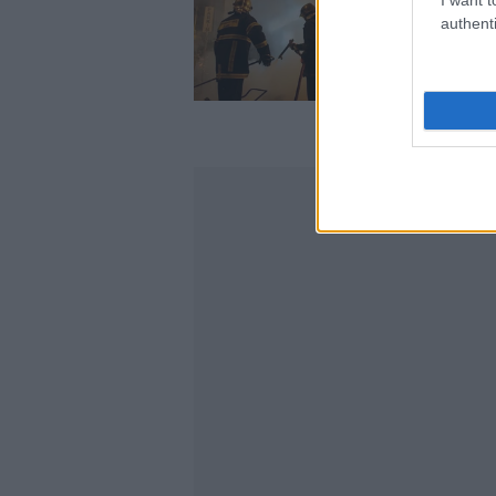
authenti
Στις φλόγες τράπ