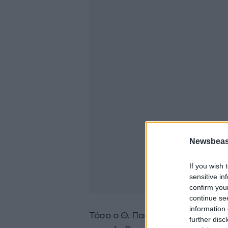
Newsbeast
If you wish 
sensitive in
confirm you
continue se
information 
Τόσο ο Θ. Παφίλης όσο και ο Δ.
further disc