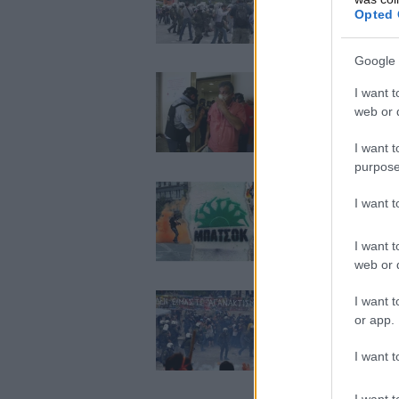
Opted 
Google 
I want t
Εκτός ελέγχου η 
web or d
I want t
purpose
I want 
Εκτός ελέγχου η 
I want t
web or d
I want t
or app.
Δεκάδες προσαγωγ
I want t
I want t