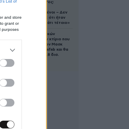
B’s List of
Ελίζαμπεθ Ρος:
«Είμαστε
συντετριμμένοι – Δεν
er and store
έδειξε ποτέ ότι ήταν
ικανός για κάτι τέτοιο»
to grant or
ed purposes
Το φαραωνικών
διαστάσεων κτίριο που
χτίζει ο Έλον Μασκ
λέγεται Terafab και θα
κοστίσει 16,8 δισ.
δολάρια