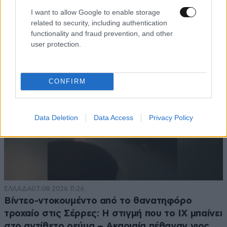
I want to allow Google to enable storage
TRENDING
related to security, including authentication
functionality and fraud prevention, and other
user protection.
CONFIRM
Data Deletion
Data Access
Privacy Policy
ΕΛΛΑΔΑ
07·08·2026 11:26
Βίντεο-ντοκουμέντο από το θανατηφόρο
τροχαίο στις Σέρρες: Η στιγμή που το ΙΧ μπαίνει
στο αντίθετο ρεύμα – Ακαριαία πέθαναν γιος