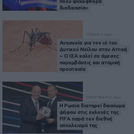
πολύ ψυχοφθόρα
διαδικασία»
ΥΓΕΙΑ
14 λ. πριν
Ανησυχία για τον ιό του
Δυτικού Νείλου στην Αττική
– Ο ΙΣΑ καλεί σε άμεσες
παρεμβάσεις και ατομική
προστασία
ΑΘΛΗΤΙΚΑ
19 λ. πριν
Η Ρωσία διατηρεί δικαίωμα
ψήφου στις εκλογές της
FIFA παρά τον διεθνή
αποκλεισμό της