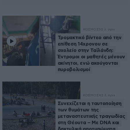
ΚΟΣΜΟΣ
30 λ. πριν
Τρομακτικό βίντεο από την
επίθεση 14χρονου σε
σχολείο στην Ταϊλάνδη:
Έντρομοι οι μαθητές μένουν
ακίνητοι, ενώ ακούγονται
πυροβολισμοί
ΚΟΣΜΟΣ
42 λ. πριν
Συνεχίζεται η ταυτοποίηση
των θυμάτων της
μεταναστευτικής τραγωδίας
στη Θέουτα – Με DNA και
δακτυλικά αποτυπώματα