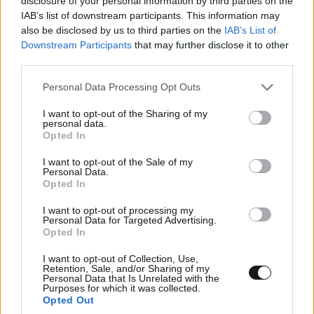
disclosure of your personal information by third parties on the
IAB’s list of downstream participants. This information may
also be disclosed by us to third parties on the
IAB’s List of
Downstream Participants
that may further disclose it to other
third parties.
Please note that this website/app uses one or more Google
Personal Data Processing Opt Outs
services and may gather and store information including but
not limited to your visit or usage behaviour. You may click to
I want to opt-out of the Sharing of my
personal data.
grant or deny consent to Google and its third-party tags to
Opted In
use your data for below specified purposes in below Google
consent section.
I want to opt-out of the Sale of my
Personal Data.
Opted In
I want to opt-out of processing my
Personal Data for Targeted Advertising.
Opted In
ΣΧΌΛΙΑ ΑΝΑΓΝΩΣΤΏΝ
0
I want to opt-out of Collection, Use,
Retention, Sale, and/or Sharing of my
Personal Data that Is Unrelated with the
Purposes for which it was collected.
Opted Out