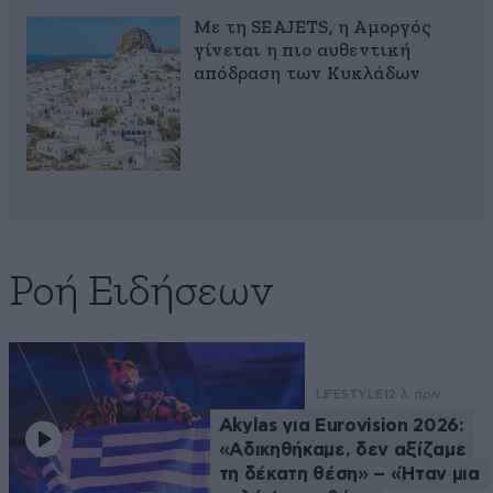
Με τη SEAJETS, η Αμοργός
γίνεται η πιο αυθεντική
απόδραση των Κυκλάδων
Ροή Ειδήσεων
LIFESTYLE
12 λ. πριν
Akylas για Eurovision 2026:
«Aδικηθήκαμε, δεν αξίζαμε
τη δέκατη θέση» – «Ήταν μια