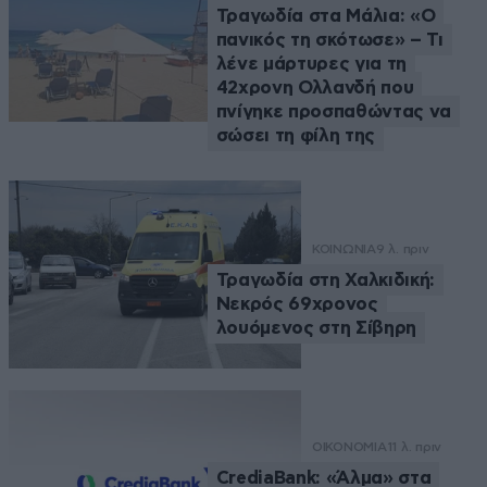
Τραγωδία στα Μάλια: «Ο
πανικός τη σκότωσε» – Τι
λένε μάρτυρες για τη
42χρονη Ολλανδή που
πνίγηκε προσπαθώντας να
σώσει τη φίλη της
ΚΟΙΝΩΝΙΑ
9 λ. πριν
Τραγωδία στη Χαλκιδική:
Νεκρός 69χρονος
λουόμενος στη Σίβηρη
ΟΙΚΟΝΟΜΙΑ
11 λ. πριν
CrediaBank: «Άλμα» στα