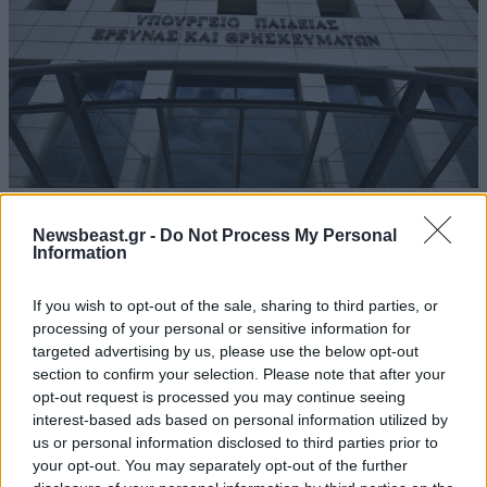
Δημόσιες ΣΑΕΚ: Αυτές είναι οι 95 ειδικότητες
Newsbeast.gr -
Do Not Process My Personal
και τα 860 τμήματα για το νέο έτος
Information
If you wish to opt-out of the sale, sharing to third parties, or
processing of your personal or sensitive information for
targeted advertising by us, please use the below opt-out
section to confirm your selection. Please note that after your
Ακολουθήστε το
NEWSBEAST
στο
Google News
opt-out request is processed you may continue seeing
και μάθετε πρώτοι όλες τις ειδήσεις
interest-based ads based on personal information utilized by
us or personal information disclosed to third parties prior to
your opt-out. You may separately opt-out of the further