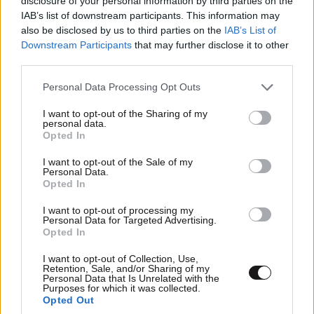
disclosure of your personal information by third parties on the
IAB’s list of downstream participants. This information may
also be disclosed by us to third parties on the
IAB’s List of
Downstream Participants
that may further disclose it to other
third parties.
Please note that this website/app uses one or more Google
Personal Data Processing Opt Outs
services and may gather and store information including but
not limited to your visit or usage behaviour. You may click to
I want to opt-out of the Sharing of my
personal data.
grant or deny consent to Google and its third-party tags to
Opted In
use your data for below specified purposes in below Google
consent section.
I want to opt-out of the Sale of my
Personal Data.
Opted In
ΣΧΌΛΙΑ ΑΝΑΓΝΩΣΤΏΝ
1
I want to opt-out of processing my
Personal Data for Targeted Advertising.
Opted In
I want to opt-out of Collection, Use,
Retention, Sale, and/or Sharing of my
Personal Data that Is Unrelated with the
Purposes for which it was collected.
Opted Out