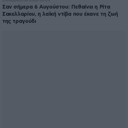
ΕΛΛΑΔΑ
06·08·2026 00:09
Σαν σήμερα 6 Αυγούστου: Πεθαίνει η Ρίτα
Σακελλαρίου, η λαϊκή ντίβα που έκανε τη ζωή
της τραγούδι