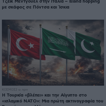
Τζέικ Μέντγουελ στην Ιταλία – Island hopping
με σκάφος σε Πόντσα και Ίσκια
ΚΟΣΜΟΣ
2 ω. πριν
Η Τουρκία «βλέπει» και την Αίγυπτο στο
«ισλαμικό ΝΑΤΟ»: Μια πρώτη ακτινογραφία του