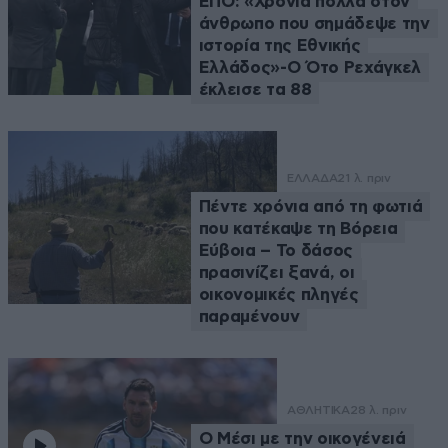
ΕΠΟ: «Χρόνια πολλά στον
άνθρωπο που σημάδεψε την
ιστορία της Εθνικής
Ελλάδος»-Ο Ότο Ρεχάγκελ
έκλεισε τα 88
ΕΛΛΑΔΑ
21 λ. πριν
Πέντε χρόνια από τη φωτιά
που κατέκαψε τη Βόρεια
Εύβοια – Το δάσος
πρασινίζει ξανά, οι
οικονομικές πληγές
παραμένουν
ΑΘΛΗΤΙΚΑ
28 λ. πριν
Ο Μέσι με την οικογένειά