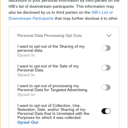
disclosure of your personal information by third parties on the
IAB’s list of downstream participants. This information may
also be disclosed by us to third parties on the
IAB’s List of
Downstream Participants
that may further disclose it to other
third parties.
ARIS METAXAS
12·05·2011 17:23
Please note that this website/app uses one or more Google
Personal Data Processing Opt Outs
Οταν την ξαποστείλουν πίσω αφήστε την ένα βράδυ
services and may gather and store information including but
στη Πλ. Βικτωρίας [...]. Αυτοί οι Νεοέλληνες
not limited to your visit or usage behaviour. You may click to
I want to opt-out of the Sharing of my
personal data.
καταλήστεψαν το Δημόσιο κάνοντας περιουσίες και
grant or deny consent to Google and its third-party tags to
Opted In
τώρα έχουμε κυβέρνηση το Δ.Ν.Τ. Κατασχέστε τη
use your data for below specified purposes in below Google
consent section.
περιουσία της και χώστε την μέσα για πάντα. [..]
I want to opt-out of the Sale of my
Personal Data.
Opted In
Απαντήστε
7
0
I want to opt-out of processing my
Personal Data for Targeted Advertising.
Opted In
TRENDING
I want to opt-out of Collection, Use,
Retention, Sale, and/or Sharing of my
Personal Data that Is Unrelated with the
Purposes for which it was collected.
Opted Out