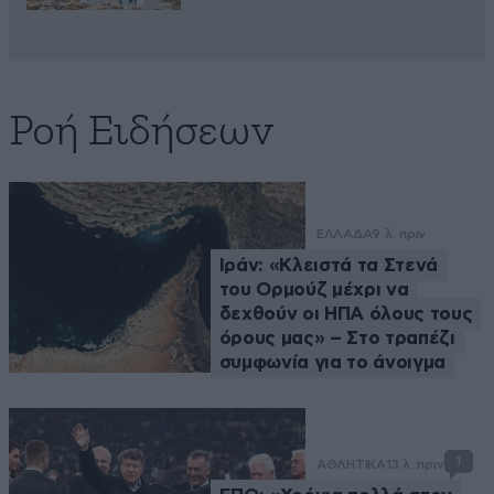
Ροή Ειδήσεων
ΕΛΛΑΔΑ
9 λ. πριν
Ιράν: «Κλειστά τα Στενά
του Ορμούζ μέχρι να
δεχθούν οι ΗΠΑ όλους τους
όρους μας» – Στο τραπέζι
συμφωνία για το άνοιγμα
1
ΑΘΛΗΤΙΚΑ
13 λ. πριν