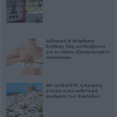
Αυξητική & Ανόρθωση
Στήθους: Πώς συνδυάζονται
για το τέλειο, εξατομικευμένο
αποτέλεσμα
Με τη SEAJETS, η Αμοργός
γίνεται η πιο αυθεντική
απόδραση των Κυκλάδων