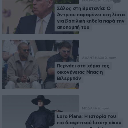
ΚΟΣΜΟΣ
30 λ. πριν
Σάλος στη Βρετανία: Ο
Άντριου παραμένει στη λίστα
για βασιλική κηδεία παρά την
αποπομπή του
ΑΘΛΗΤΙΚΑ
38 λ. πριν
Περνάει στα χέρια της
οικογένειας Μπας η
Βιλερμπάν
ΜΟΔΑ
46 λ. πριν
Loro Piana: Η ιστορία του
πιο διακριτικού luxury οίκου