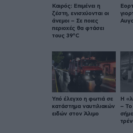
Καιρός: Επιμένει η
Εορτ
ζέστη, ενισχύονται οι
γιορ
άνεμοι – Σε ποιες
Αυγ
περιοχές θα φτάσει
τους 39°C
Υπό έλεγχο η φωτιά σε
Η «λ
κατάστημα ναυτιλιακών
– Το
ειδών στον Άλιμο
σήμα
τρέν