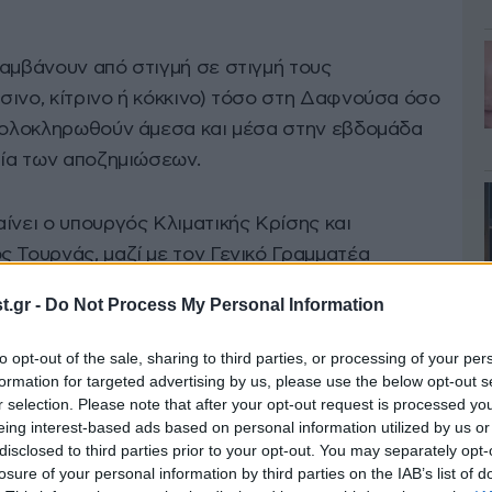
λαμβάνουν από στιγμή σε στιγμή τους
σινο, κίτρινο ή κόκκινο) τόσο στη Δαφνούσα όσο
α ολοκληρωθούν άμεσα και μέσα στην εβδομάδα
σία των αποζημιώσεων.
ίνει ο υπουργός Κλιματικής Κρίσης και
ς Τουρνάς, μαζί με τον Γενικό Γραμματέα
ροφών και Κρατικής Αρωγής, Πέτρο Καμπούρη.
.gr -
Do Not Process My Personal Information
to opt-out of the sale, sharing to third parties, or processing of your per
formation for targeted advertising by us, please use the below opt-out s
r selection. Please note that after your opt-out request is processed y
eing interest-based ads based on personal information utilized by us or
disclosed to third parties prior to your opt-out. You may separately opt-
losure of your personal information by third parties on the IAB’s list of