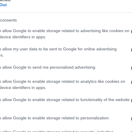
Out
consents
o allow Google to enable storage related to advertising like cookies on
evice identifiers in apps.
 δονήσεις από 4,8 μέχρι 5,2 Ρίχτερ, αισθητές
o allow my user data to be sent to Google for online advertising
ην Εύβοια το επίκεντρο
s.
to allow Google to send me personalized advertising.
o allow Google to enable storage related to analytics like cookies on
evice identifiers in apps.
o allow Google to enable storage related to functionality of the website
o allow Google to enable storage related to personalization.
o allow Google to enable storage related to security, including