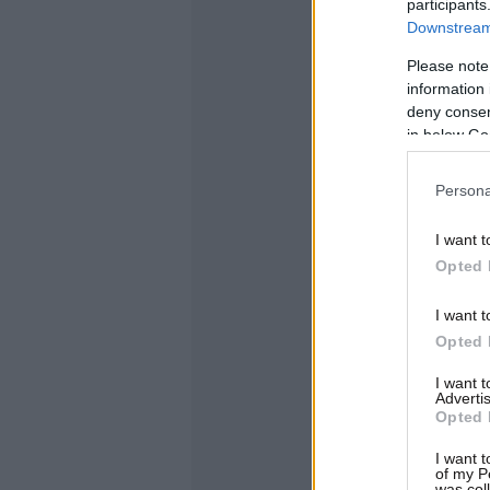
participants
Downstream 
Please note
information 
deny consent
in below Go
Persona
I want t
Opted 
I want t
Opted 
I want 
Advertis
Opted 
I want t
of my P
was col