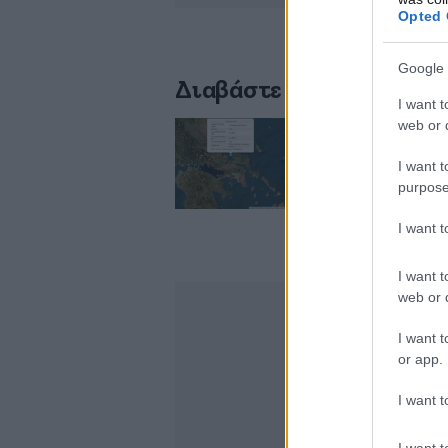
Opted 
Google 
Διαβάστε σχετικά
I want t
web or d
Ισχυρές σεισμικές
I want t
στην Αττική – Στ
purpose
I want 
I want t
web or d
I want t
or app.
I want t
I want t