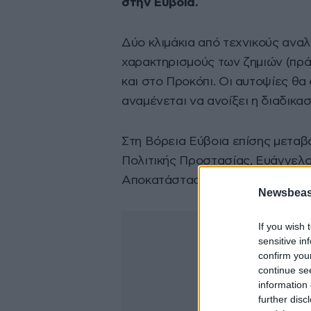
στην Εύβοια.
Δύο κλιμάκια από τεχνικούς ανα
χαρακτηρισμούς των ζημιών (πρά
και στο Προκόπι. Οι αυτοψίες θ
αναμένεται να ανοίξει η διαδικα
Στη Βόρεια Εύβοια επίσης μεταβα
Πολιτικής Προστασίας, Ευάγγελο
Αποκατάστασης Φυσικών Καταστ
Newsbeast
If you wish 
sensitive in
confirm you
continue se
information 
further disc