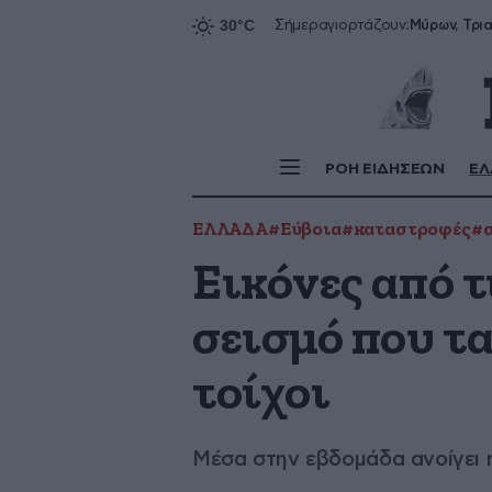
Σήμερα
γιορτάζουν:
ΡΟΗ ΕΙΔΗΣΕΩΝ
ΕΛ
ΕΛΛΑΔΑ
#Εύβοια
#καταστροφές
#σ
Εικόνες από τ
σεισμό που τ
τοίχοι
Μέσα στην εβδομάδα ανοίγει 