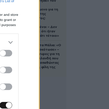
B’s List of
που «υιοθέτησε» τον
Αφγανό
κατηγορούμενο για τη
δολοφονία της
er and store
Ελίζαμπεθ Ρος:
to grant or
«Είμαστε
ed purposes
συντετριμμένοι – Δεν
έδειξε ποτέ ότι ήταν
ικανός για κάτι τέτοιο»
Τραγωδία στα Μάλια: «Ο
πανικός τη σκότωσε» –
Τι λένε μάρτυρες για τη
42χρονη Ολλανδή που
πνίγηκε προσπαθώντας
να σώσει τη φίλη της