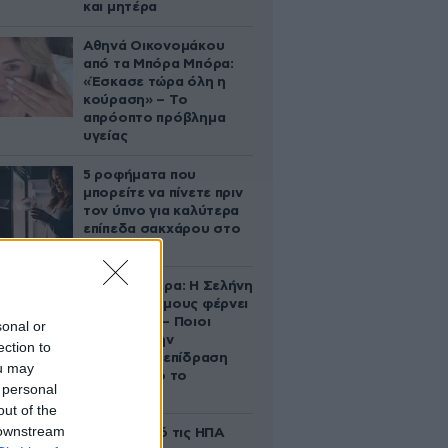
και μητέρα
Αθηνά Οικονομάκου
από τα Μπόρα Μπόρα:
«Έσκασε τώρα όλη η
κούραση» – Το
απρόοπτο πρόβλημα
υγείας
5 ροφήματα που
μπορείτε να πίνετε πριν
τον ύπνο για καλύτερα
επίπεδα σακχάρου στο
αίμα
Ζώδια σήμερα: Η Σελήνη
στους Διδύμους φέρνει
ανατροπές – Ποιοι
sonal or
δέχονται την
ection to
ευεργετική επίδραση
ou may
του Δία από το
 personal
απόγευμα;
out of the
 downstream
Ζευγάρι από τις ΗΠΑ