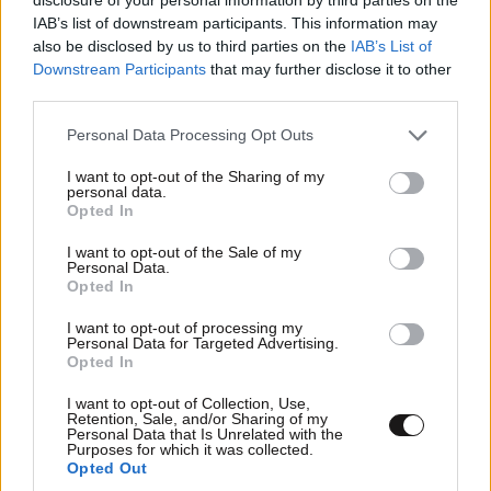
Ακραίος κίνδυνος πυρκαγιάς αύριο σε όλη τη χώρα – Σε
IAB’s list of downstream participants. This information may
κατάσταση συναγερμού Αττική και Εύβοια
also be disclosed by us to third parties on the
IAB’s List of
Downstream Participants
that may further disclose it to other
third parties.
Please note that this website/app uses one or more Google
Personal Data Processing Opt Outs
services and may gather and store information including but
not limited to your visit or usage behaviour. You may click to
I want to opt-out of the Sharing of my
personal data.
grant or deny consent to Google and its third-party tags to
Opted In
use your data for below specified purposes in below Google
consent section.
I want to opt-out of the Sale of my
Personal Data.
Opted In
I want to opt-out of processing my
Personal Data for Targeted Advertising.
Opted In
I want to opt-out of Collection, Use,
Retention, Sale, and/or Sharing of my
30·07·2026 00:21
Personal Data that Is Unrelated with the
Οκτώ συλλήψεις για τις φωτιές σε Κρήτη, Εύβοια,
Purposes for which it was collected.
Λακωνία και Πάρο
Opted Out