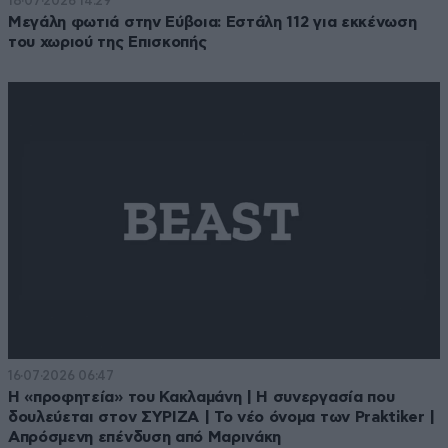
18·07·2026 14:29
Μεγάλη φωτιά στην Εύβοια: Εστάλη 112 για εκκένωση
του χωριού της Επισκοπής
16·07·2026 06:47
Η «προφητεία» του Κακλαμάνη | Η συνεργασία που
δουλεύεται στον ΣΥΡΙΖΑ | Το νέο όνομα των Praktiker |
Απρόσμενη επένδυση από Μαρινάκη