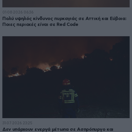
01·08·2026 06:36
Πολύ υψηλός κίνδυνος πυρκαγιάς σε Αττική και Εύβοια:
Ποιες περιοχές είναι σε Red Code
31·07·2026 23:25
Δεν υπάρχουν ενεργά μέτωπα σε Ασπρόπυργο και