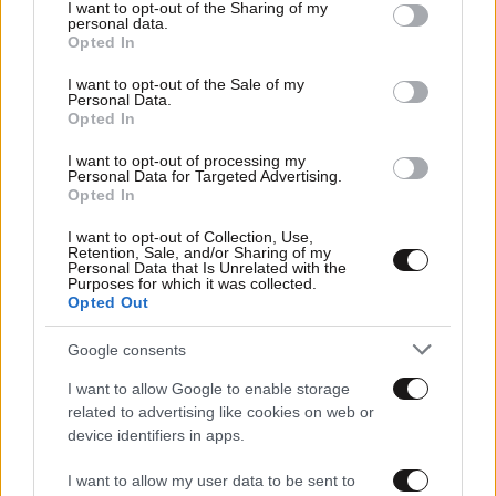
not limited to your visit or usage behaviour. You may click to
I want to opt-out of the Sharing of my
personal data.
grant or deny consent to Google and its third-party tags to
Opted In
use your data for below specified purposes in below Google
consent section.
I want to opt-out of the Sale of my
Personal Data.
Opted In
I want to opt-out of processing my
Personal Data for Targeted Advertising.
Opted In
I want to opt-out of Collection, Use,
Retention, Sale, and/or Sharing of my
Personal Data that Is Unrelated with the
Purposes for which it was collected.
Opted Out
Google consents
27·03·2026 21:41
Επίθεση με γροθιές σε αστυνομικό στα Ψαχνά: Η
I want to allow Google to enable storage
σοκαριστική ενέδρα που κινητοποίησε την Εύβοια
related to advertising like cookies on web or
device identifiers in apps.
I want to allow my user data to be sent to