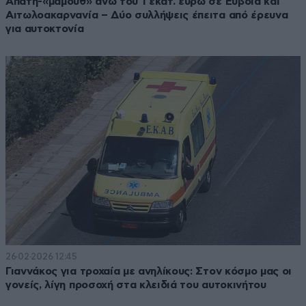
Απάτη-«μαμούθ» άνω του 1 εκατ. ευρώ σε Εύβοια και
Αιτωλοακαρνανία – Δύο συλλήψεις έπειτα από έρευνα
για αυτοκτονία
26·02·2026 12:45
Γιαννάκος για τροχαία με ανηλίκους: Στον κόσμο μας οι
γονείς, λίγη προσοχή στα κλειδιά του αυτοκινήτου