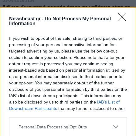
02·04·2026 21:34
Εύβοια: Φωτιστικό οροφής έπεσε σε μαθήτρια μέσα σε
αίθουσα-κοντέινερ
Newsbeast.gr -
Do Not Process My Personal
Information
If you wish to opt-out of the sale, sharing to third parties, or
processing of your personal or sensitive information for
targeted advertising by us, please use the below opt-out
section to confirm your selection. Please note that after your
opt-out request is processed you may continue seeing
interest-based ads based on personal information utilized by
us or personal information disclosed to third parties prior to
your opt-out. You may separately opt-out of the further
disclosure of your personal information by third parties on the
IAB’s list of downstream participants. This information may
also be disclosed by us to third parties on the
IAB’s List of
Downstream Participants
that may further disclose it to other
01·04·2026 16:13
third parties.
Κακοκαιρία Erminio: 112 για Βοιωτία, Φθιώτιδα και
Please note that this website/app uses one or more Google
Personal Data Processing Opt Outs
Εύβοια
services and may gather and store information including but