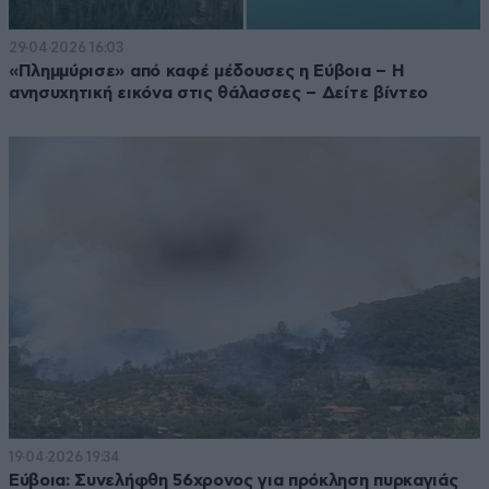
29·04·2026 16:03
«Πλημμύρισε» από καφέ μέδουσες η Εύβοια – Η
ανησυχητική εικόνα στις θάλασσες – Δείτε βίντεο
19·04·2026 19:34
Εύβοια: Συνελήφθη 56χρονος για πρόκληση πυρκαγιάς