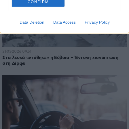
CONFIRM
Data Deletion
Data Access
Privacy Policy
21·03·2026 09:51
Στα λευκά «ντύθηκε» η Εύβοια – Έντονη χιονόπτωση
στη Δίρφυ