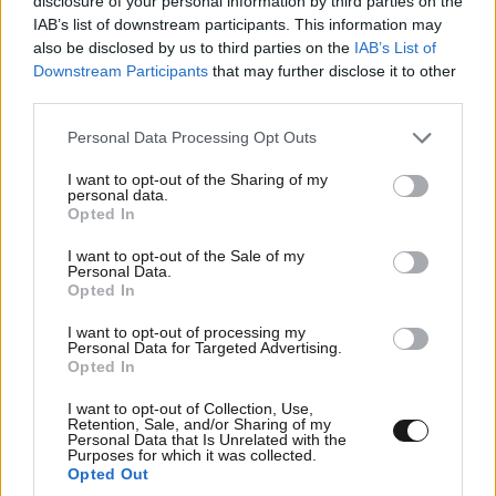
disclosure of your personal information by third parties on the
IAB’s list of downstream participants. This information may
also be disclosed by us to third parties on the
IAB’s List of
Downstream Participants
that may further disclose it to other
third parties.
Please note that this website/app uses one or more Google
Personal Data Processing Opt Outs
services and may gather and store information including but
not limited to your visit or usage behaviour. You may click to
I want to opt-out of the Sharing of my
Xαρακτήρες: 0/1000
personal data.
grant or deny consent to Google and its third-party tags to
Opted In
use your data for below specified purposes in below Google
Διαβάστε και ακολουθήστε τους κανόνες σχολιασμού
consent section.
I want to opt-out of the Sale of my
Personal Data.
ΠΡΟΣΘΗΚΗ
Opted In
I want to opt-out of processing my
Personal Data for Targeted Advertising.
Opted In
WHO DARES WINS
02·06·2026 20:27
I want to opt-out of Collection, Use,
Retention, Sale, and/or Sharing of my
Personal Data that Is Unrelated with the
Θα πληρώνουμε και την Γραμματέα του [...] να την
Purposes for which it was collected.
φυλάνε οι αστυνομικοί...ΓΙΑ ΠΟΙΟ ΛΟΓΟ....ουστ [...]...
Opted Out