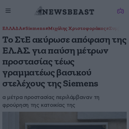
ΕΛΛΑΔΑ
#Siemens
#Μιχάλης Χριστοφοράκος
#Συμβούλι
Το ΣτΕ ακύρωσε απόφαση της
ΕΛ.ΑΣ. για παύση μέτρων
προστασίας τέως
γραμματέως βασικού
στελέχους της Siemens
α μέτρα προστασίας περιλάμβαναν τη
φρούρηση της κατοικίας της