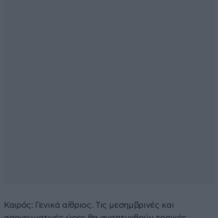
Καιρός: Γενικά αίθριος. Τις μεσημβρινές και
απογευματινές ώρες θα αναπτυχθούν τοπικές