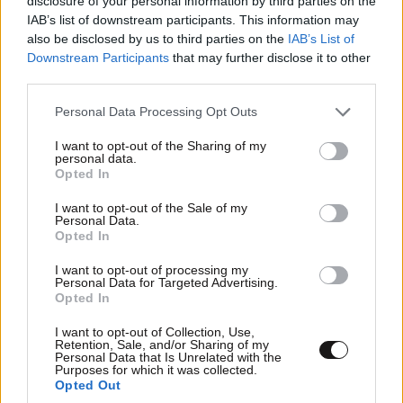
disclosure of your personal information by third parties on the
IAB’s list of downstream participants. This information may
also be disclosed by us to third parties on the
IAB’s List of
ΘΕΣΣΑΛΟΝΙΚΗ
Downstream Participants
that may further disclose it to other
third parties.
Καιρός: Γενικά αίθριος. Τις μεσημβρινές και
απογευματινές ώρες θα αναπτυχθούν τοπικές
Please note that this website/app uses one or more Google
Personal Data Processing Opt Outs
services and may gather and store information including but
νεφώσεις στα γύρω ορεινά.
not limited to your visit or usage behaviour. You may click to
I want to opt-out of the Sharing of my
personal data.
grant or deny consent to Google and its third-party tags to
Άνεμοι: Μεταβλητοί 3 με 4 μποφόρ.
Opted In
use your data for below specified purposes in below Google
consent section.
I want to opt-out of the Sale of my
Θερμοκρασία: Από 20 έως 36 βαθμούς Κελσίου.
Personal Data.
Opted In
Ο καιρός την Τρίτη 15-07-2025
I want to opt-out of processing my
Personal Data for Targeted Advertising.
Γενικά αίθριος καιρός. Τις μεσημβρινές και
Opted In
απογευματινές ώρες στα ηπειρωτικά θα
I want to opt-out of Collection, Use,
αναπτυχθούν τοπικές νεφώσεις και στην Ήπειρο, τη
Retention, Sale, and/or Sharing of my
Personal Data that Is Unrelated with the
Μακεδονία και κατά τόπους στη δυτική Στερεά και
Purposes for which it was collected.
Opted Out
τη Θεσσαλία θα εκδηλωθούν όμβροι και