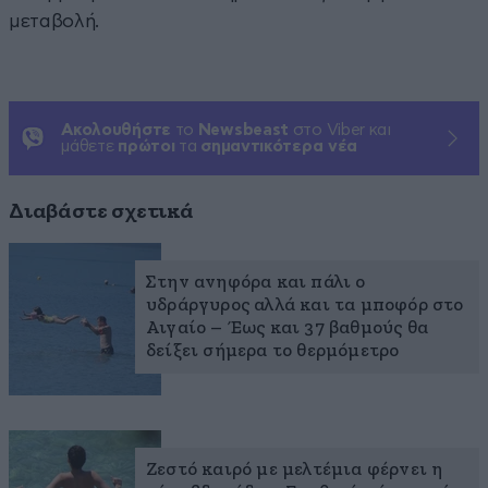
μεταβολή.
Ακολουθήστε
το
Newsbeast
στο Viber και
μάθετε
πρώτοι
τα
σημαντικότερα νέα
Διαβάστε σχετικά
Στην ανηφόρα και πάλι ο
υδράργυρος αλλά και τα μποφόρ στο
Αιγαίο – Έως και 37 βαθμούς θα
δείξει σήμερα το θερμόμετρο
Ζεστό καιρό με μελτέμια φέρνει η