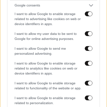
μεμονωμένες καταιγίδες κυρίως στα ορεινά.
Google consents
Οι άνεμοι θα πνέουν στα δυτικά βορειοδυτικοί 3 με
I want to allow Google to enable storage
related to advertising like cookies on web or
5 και στο Ιόνιο τοπικά 6 μποφόρ. Στα ανατολικά θα
device identifiers in apps.
πνέουν βόρειοι 4 με 6 και στο Αιγαίο τοπικά 7
μποφόρ.
I want to allow my user data to be sent to
Google for online advertising purposes.
Η θερμοκρασία δεν θα σημειώσει αξιόλογη
I want to allow Google to send me
μεταβολή. Θα φτάσει στα ηπειρωτικά τους 36 με 38
personalized advertising.
βαθμούς, στο Ιόνιο, τα νησιά του Ανατολικού
Αιγαίου, τα Δωδεκάνησα και τη νότια Κρήτη τους 34
I want to allow Google to enable storage
με 36 βαθμούς και στην υπόλοιπη νησιωτική χώρα
related to analytics like cookies on web or
device identifiers in apps.
τους 31 με 33 βαθμούς Κελσίου.
I want to allow Google to enable storage
Ο καιρός την Τετάρτη 16-07-2025
related to functionality of the website or app.
Γενικά αίθριος καιρός. Τις μεσημβρινές και
I want to allow Google to enable storage
related to personalization.
απογευματινές ώρες στα ηπειρωτικά θα