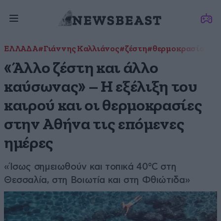
ΕΛΛΑΔΑ
#Γιάννης Καλλιάνος
#ζέστη
#θερμοκρασία
#Κα
«Άλλο ζέστη και άλλο
καύσωνας» – Η εξέλιξη του
καιρού και οι θερμοκρασίες
στην Αθήνα τις επόμενες
ημέρες
«Ίσως σημειωθούν και τοπικά 40°C στη
Θεσσαλία, στη Βοιωτία και στη Φθιώτιδα»