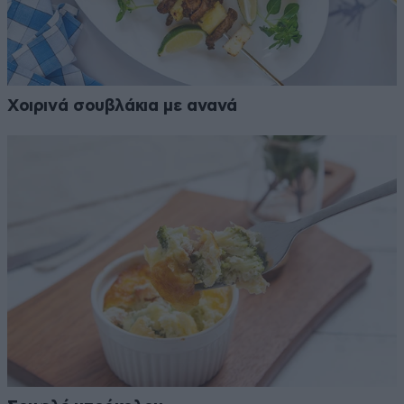
Χοιρινά σουβλάκια με ανανά