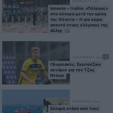
ΚΟΣΜΟΣ
41 λ. πριν
Ισπανία – Ιταλία: «Πόλεμος»
στα σύνορα μετά την κρίση
της Θέουτα – Η μία χώρα
απαντά στους ελέγχους της
άλλης
1
ΑΘΛΗΤΙΚΑ
43 λ. πριν
Ολυμπιακός: Σκωτσέζικο
σενάριο για τον Τζος
Ντόιγκ
ΚΟΣΜΟΣ
53 λ. πριν
Σκληρή στάση από τους