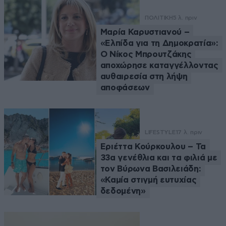
ΠΟΛΙΤΙΚΗ
5 λ. πριν
Μαρία Καρυστιανού –
«Ελπίδα για τη Δημοκρατία»:
Ο Νίκος Μπρουτζάκης
αποχώρησε καταγγέλλοντας
αυθαιρεσία στη λήψη
αποφάσεων
LIFESTYLE
17 λ. πριν
Εριέττα Κούρκουλου – Τα
33α γενέθλια και τα φιλιά με
τον Βύρωνα Βασιλειάδη:
«Καμία στιγμή ευτυχίας
δεδομένη»