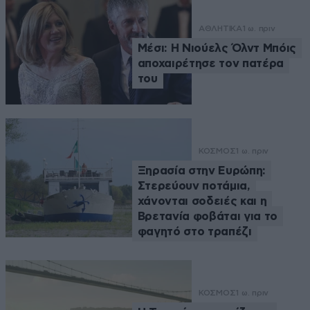
ΑΘΛΗΤΙΚΑ
1 ω. πριν
Μέσι: Η Νιούελς Όλντ Μπόις
αποχαιρέτησε τον πατέρα
του
ΚΟΣΜΟΣ
1 ω. πριν
Ξηρασία στην Ευρώπη:
Στερεύουν ποτάμια,
χάνονται σοδειές και η
Βρετανία φοβάται για το
φαγητό στο τραπέζι
ΚΟΣΜΟΣ
1 ω. πριν