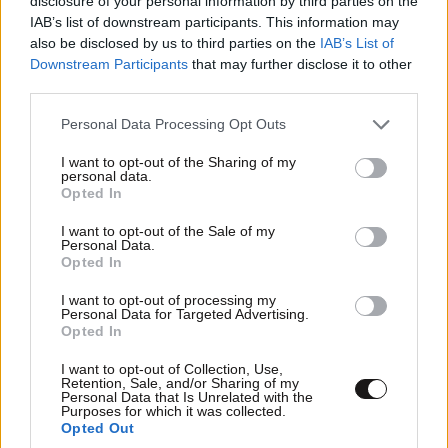
disclosure of your personal information by third parties on the
IAB’s list of downstream participants. This information may
also be disclosed by us to third parties on the
IAB’s List of
Downstream Participants
that may further disclose it to other
third parties.
Please note that this website/app uses one or more Google
Personal Data Processing Opt Outs
services and may gather and store information including but
not limited to your visit or usage behaviour. You may click to
I want to opt-out of the Sharing of my
personal data.
grant or deny consent to Google and its third-party tags to
Opted In
use your data for below specified purposes in below Google
consent section.
I want to opt-out of the Sale of my
Personal Data.
Opted In
I want to opt-out of processing my
Personal Data for Targeted Advertising.
Opted In
I want to opt-out of Collection, Use,
Retention, Sale, and/or Sharing of my
Personal Data that Is Unrelated with the
Purposes for which it was collected.
Opted Out