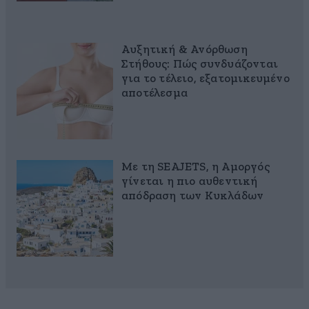
Αυξητική & Ανόρθωση
Στήθους: Πώς συνδυάζονται
για το τέλειο, εξατομικευμένο
αποτέλεσμα
Με τη SEAJETS, η Αμοργός
γίνεται η πιο αυθεντική
απόδραση των Κυκλάδων