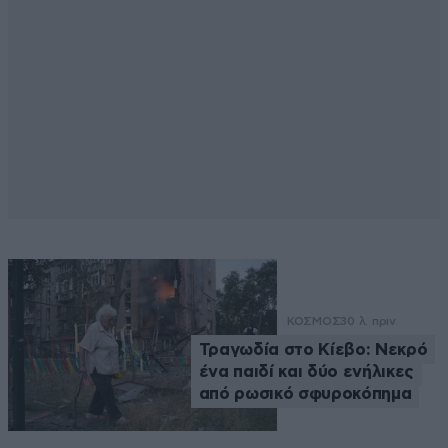
ΚΟΣΜΟΣ
30 λ. πριν
Τραγωδία στο Κίεβο: Νεκρό
ένα παιδί και δύο ενήλικες
από ρωσικό σφυροκόπημα