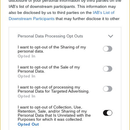
disclosure of your personal information by third parties on the
IAB’s list of downstream participants. This information may
also be disclosed by us to third parties on the
IAB’s List of
Downstream Participants
that may further disclose it to other
third parties.
Please note that this website/app uses one or more Google
Personal Data Processing Opt Outs
services and may gather and store information including but
not limited to your visit or usage behaviour. You may click to
I want to opt-out of the Sharing of my
personal data.
grant or deny consent to Google and its third-party tags to
Opted In
use your data for below specified purposes in below Google
consent section.
I want to opt-out of the Sale of my
Personal Data.
Opted In
I want to opt-out of processing my
Personal Data for Targeted Advertising.
Opted In
I want to opt-out of Collection, Use,
Retention, Sale, and/or Sharing of my
Personal Data that Is Unrelated with the
Purposes for which it was collected.
Opted Out