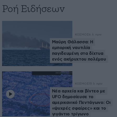
Ροή Ειδήσεων
ΚΟΣΜΟΣ
6 λ. πριν
Μαύρη Θάλασσα: Η
εμπορική ναυτιλία
παγιδευμένη στα δίχτυα
ενός ακήρυχτου πολέμου
ΚΟΣΜΟΣ
15 λ. πριν
Νέα αρχεία και βίντεο με
UFO δημοσίευσε το
αμερικανικό Πεντάγωνο: Οι
«ψυχρές σφαίρες» και το
γιγάντιο τρίγωνο