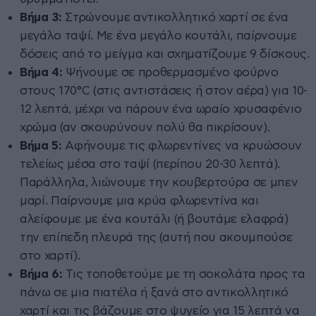
Βήμα 3:
Στρώνουμε αντικολλητικό χαρτί σε ένα
μεγάλο ταψί. Με ένα μεγάλο κουτάλι, παίρνουμε
δόσεις από το μείγμα και σχηματίζουμε 9 δίσκους.
Βήμα 4:
Ψήνουμε σε προθερμασμένο φούρνο
στους 170°C (στις αντιστάσεις ή στον αέρα) για 10-
12 λεπτά, μέχρι να πάρουν ένα ωραίο χρυσαφένιο
χρώμα (αν σκουρύνουν πολύ θα πικρίσουν).
Βήμα 5:
Αφήνουμε τις φλωρεντίνες να κρυώσουν
τελείως μέσα στο ταψί (περίπου 20-30 λεπτά).
Παράλληλα, λιώνουμε την κουβερτούρα σε μπεν
μαρί. Παίρνουμε μια κρύα φλωρεντίνα και
αλείφουμε με ένα κουτάλι (ή βουτάμε ελαφρά)
την επίπεδη πλευρά της (αυτή που ακουμπούσε
στο χαρτί).
Βήμα 6:
Τις τοποθετούμε με τη σοκολάτα προς τα
πάνω σε μια πιατέλα ή ξανά στο αντικολλητικό
χαρτί και τις βάζουμε στο ψυγείο για 15 λεπτά να