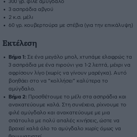
300 γρ. φιλέ αμύγδαλο
3 ασπράδια αβγού
2 κ.σ. μέλι
60 γρ. κουβερτούρα με στέβια (για την επικάλυψη)
Εκτέλεση
Βήμα 1:
Σε ένα μεγάλο μπολ, χτυπάμε ελαφρώς τα
3 ασπράδια με ένα πιρούνι για 1-2 λεπτά, μέχρι να
αφρίσουν λίγο (χωρίς να γίνουν μαρέγκα). Αυτό
βοηθάει στο να “κολλήσει” καλύτερα το
αμύγδαλο.
Βήμα 2:
Προσθέτουμε το μέλι στα ασπράδια και
ανακατεύουμε καλά. Στη συνέχεια, ρίχνουμε το
φιλέ αμύγδαλο και ανακατεύουμε με μια
σπάτουλα με πολύ απαλές κινήσεις, ώστε να
βραχεί καλά όλο το αμύγδαλο χωρίς όμως να
θρυμματιστεί.