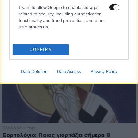
Στα ίχνη της «Αράχνης» του Άσαντ: Ο
I want to allow Google to enable storage
άνθρωπος των βασανιστηρίων της Συρίας
related to security, including authentication
functionality and fraud prevention, and other
εντοπίστηκε στη Ρωσία
user protection.
CONFIRM
Data Deletion
Data Access
Privacy Policy
ΕΛΛΑΔΑ
3 ω. πριν
Εορτολόγιο: Ποιος γιορτάζει σήμερα 8