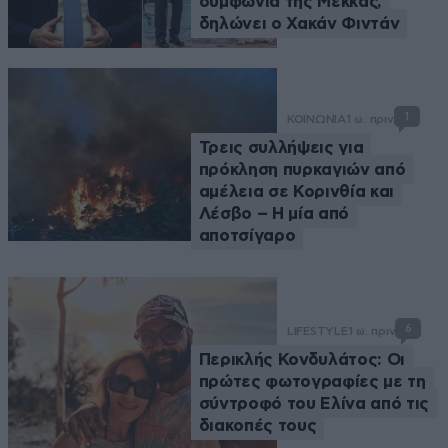
συμφωνία της Μέκκας,
δηλώνει ο Χακάν Φιντάν
1
ΚΟΙΝΩΝΙΑ
1 ω. πριν
Τρεις συλλήψεις για
πρόκληση πυρκαγιών από
αμέλεια σε Κορινθία και
Λέσβο – Η μία από
αποτσίγαρο
6
LIFESTYLE
1 ω. πριν
Περικλής Κονδυλάτος: Οι
πρώτες φωτογραφίες με τη
σύντροφό του Ελίνα από τις
διακοπές τους