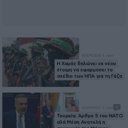
ΚΟΣΜΟΣ
45 λ. πριν
Η Χαμάς δηλώνει εκ νέου
έτοιμη να εφαρμόσει το
σχέδιο των ΗΠΑ για τη Γάζα
2
ΚΟΣΜΟΣ
57 λ. πριν
Τουρκία: Άρθρο 5 του ΝΑΤΟ
αλά Μέση Ανατολή η