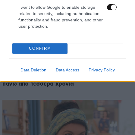
I want to allow Google to enable storage
related to security, including authentication
functionality and fraud prevention, and other
user protection.
CONFIRM
LIFESTYLE
08·08·2026 09:01
Νία Βαρντάλος – Σπύρος Κατσαγάνης: Μια
Data Deletion
Data Access
Privacy Policy
σχέση που θυμίζει σενάριο ταινίας και μετρά
πάνω από τέσσερα χρόνια