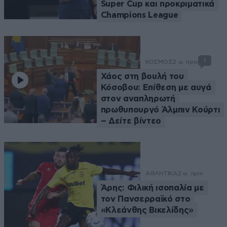
Super Cup και προκριματικά
Champions League
1
ΚΟΣΜΟΣ
2 ω. πριν
Χάος στη βουλή του
Κόσοβου: Επίθεση με αυγά
στον αναπληρωτή
πρωθυπουργό Άλμπιν Κούρτι
– Δείτε βίντεο
ΑΘΛΗΤΙΚΑ
2 ω. πριν
Άρης: Φιλική ισοπαλία με
τον Πανσερραϊκό στο
«Κλεάνθης Βικελίδης»