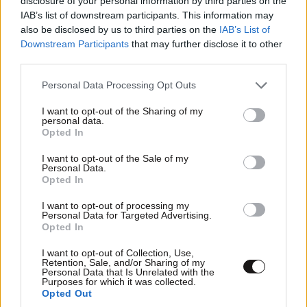
disclosure of your personal information by third parties on the
IAB’s list of downstream participants. This information may
also be disclosed by us to third parties on the
IAB’s List of
Downstream Participants
that may further disclose it to other
third parties.
Please note that this website/app uses one or more Google
Personal Data Processing Opt Outs
services and may gather and store information including but
not limited to your visit or usage behaviour. You may click to
I want to opt-out of the Sharing of my
personal data.
grant or deny consent to Google and its third-party tags to
Opted In
use your data for below specified purposes in below Google
consent section.
I want to opt-out of the Sale of my
Personal Data.
Opted In
ΔΙΑΤΡΟΦΗ
08·08·2026 08:30
I want to opt-out of processing my
Ογκολόγοι προειδοποιούν: Αυτές οι τροφές,
Personal Data for Targeted Advertising.
περνούν απαρατήρητες, αλλά καλό είναι να τις
Opted In
βγάλετε από την καθημερινότητά σας
I want to opt-out of Collection, Use,
Retention, Sale, and/or Sharing of my
Personal Data that Is Unrelated with the
Purposes for which it was collected.
Opted Out