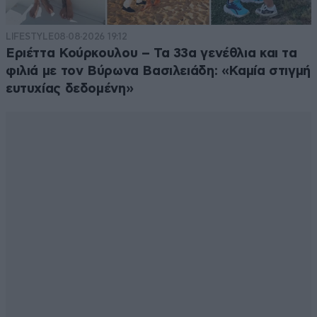
LIFESTYLE
08·08·2026 19:12
Εριέττα Κούρκουλου – Τα 33α γενέθλια και τα
φιλιά με τον Βύρωνα Βασιλειάδη: «Καμία στιγμή
ευτυχίας δεδομένη»