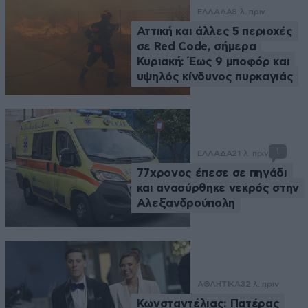
ΕΛΛΑΔΑ
8 λ. πριν
Αττική και άλλες 5 περιοχές
σε Red Code, σήμερα
Κυριακή: Έως 9 μποφόρ και
υψηλός κίνδυνος πυρκαγιάς
1
ΕΛΛΑΔΑ
21 λ. πριν
77χρονος έπεσε σε πηγάδι
και ανασύρθηκε νεκρός στην
Αλεξανδρούπολη
ΑΘΛΗΤΙΚΑ
32 λ. πριν
Κωνσταντέλιας: Πατέρας