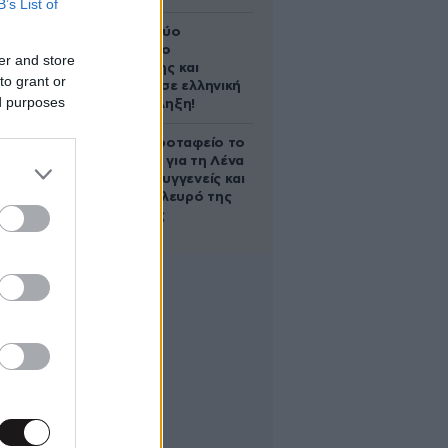
B’s List of
Ακυρώνει δύο
συμβόλαια ο
er and store
Λαρεντζάκης και
to grant or
υπογράφει σε ελληνική
ed purposes
ομάδα-έκπληξη!
Στο Α’ Νεκροταφείο το
μνημόσυνο για τη Λένα
Σαμαρά – Συγγενείς και
φίλοι στο πλευρό της
οικογένειας