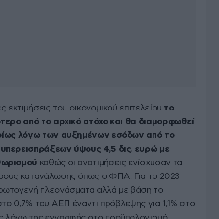
ς εκτιμήσεις του οικονομικού επιτελείου
το
ότερο από το αρχικό στόχο και θα διαμορφωθεί
υρίως λόγω των αυξημένων εσόδων από το
υπερεισπράξεων ύψους 4,5 δις. ευρώ με
ηθωρισμού
καθώς οι ανατιμήσεις ενίσχυσαν τα
ρους κατανάλωσης όπως ο ΦΠΑ. Για το 2023
ρωτογενή πλεονάσματα αλλά με βάση το
στο 0,7% του ΑΕΠ έναντι πρόβλεψης για 1,1% στο
ς λόγω της εγγραφής στο προϋπολογισμό