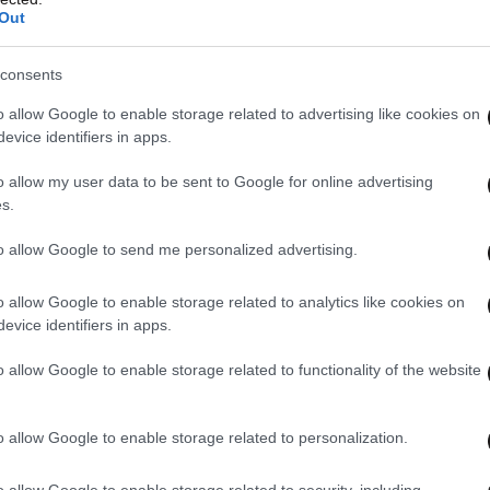
προαπαιτούμενων σε ορισμένους τομείς που
Out
γειακής κρίσης καταγράφονται καθυστερήσεις με
ηξιπρόθεσμων οφειλών του δημοσίου σε ιδιώτες
consents
ίπεδα. Επίσης ανοιχτό είναι το θέμα με τις
o allow Google to enable storage related to advertising like cookies on
ακλή» καθώς στην Eurostat συζητείται η
evice identifiers in apps.
 γεγονός ότι δεν έχουν καταπέσει. Σημειώνεται
o allow my user data to be sent to Google for online advertising
α μεγέθη προβλέπεται να διαμορφωθεί φέτος
s.
ισ. ευρώ το 2023 και ως ποσοστό του
ΑΕΠ
στο
to allow Google to send me personalized advertising.
o allow Google to enable storage related to analytics like cookies on
σεων με τους θεσμούς βρίσκονται τα
evice identifiers in apps.
ρά θα παρουσιάσει αναλυτικά στοιχεία για τις
o allow Google to enable storage related to functionality of the website
το πακέτο των μέτρων στήριξης που
εκτρικό ρεύμα, το φυσικό αέριο και το πετρέλαιο
o allow Google to enable storage related to personalization.
 του κονδυλίου για την χορήγηση του
o allow Google to enable storage related to security, including