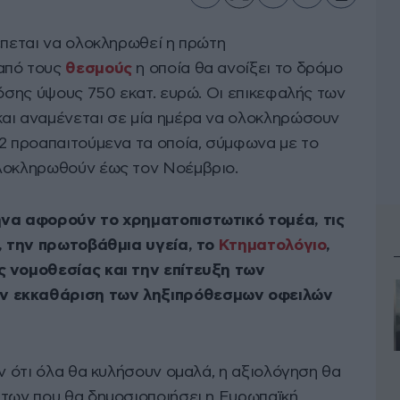
έπεται να ολοκληρωθεί η πρώτη
από τους
θεσμούς
η οποία θα ανοίξει το δρόμο
δόσης ύψους 750 εκατ. ευρώ. Οι επικεφαλής των
αι αναμένεται σε μία ημέρα να ολοκληρώσουν
22 προαπαιτούμενα τα οποία, σύμφωνα με το
ολοκληρωθούν έως τον Νοέμβριο.
ήνα αφορούν το χρηματοπιστωτικό τομέα, τις
η, την πρωτοβάθμια υγεία, το
Κτηματολόγιο
,
ς νομοθεσίας και την επίτευξη των
ν εκκαθάριση των ληξιπρόθεσμων οφειλών
ύν ότι όλα θα κυλήσουν ομαλά, η αξιολόγηση θα
άτων που θα δημοσιοποιήσει η Ευρωπαϊκή