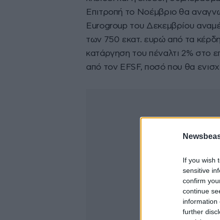
Επιτροπή το Νοέμβριο θα αναγνω
Eurogroup του Δεκεμβρίου αναμέ
των 750 εκατ. ευρώ από τα κέρδ
κατάργηση του πέναλτι 2% στο επ
από τον EFSF, ποσό που θα ενισχ
Newsbeast
If you wish 
sensitive in
confirm you
continue se
information 
further disc