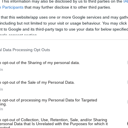
. This information may also be disclosed by us to third parties on the
IA
Participants
that may further disclose it to other third parties.
 that this website/app uses one or more Google services and may gath
including but not limited to your visit or usage behaviour. You may click 
 to Google and its third-party tags to use your data for below specifi
ogle consent section.
l Data Processing Opt Outs
o opt-out of the Sharing of my personal data.
In
o opt-out of the Sale of my Personal Data.
In
to opt-out of processing my Personal Data for Targeted
ing.
In
o opt-out of Collection, Use, Retention, Sale, and/or Sharing
ναμένεται να περιλαμβάνει και συστάσεις για
ersonal Data that Is Unrelated with the Purposes for which it
lected.