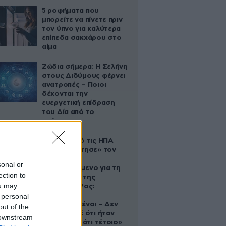
5 ροφήματα που
μπορείτε να πίνετε πριν
τον ύπνο για καλύτερα
επίπεδα σακχάρου στο
αίμα
Ζώδια σήμερα: Η Σελήνη
στους Διδύμους φέρνει
ανατροπές – Ποιοι
δέχονται την
ευεργετική επίδραση
του Δία από το
απόγευμα;
Ζευγάρι από τις ΗΠΑ
που «υιοθέτησε» τον
Αφγανό
sonal or
κατηγορούμενο για τη
ection to
δολοφονία της
ou may
Ελίζαμπεθ Ρος:
«Είμαστε
 personal
συντετριμμένοι – Δεν
out of the
έδειξε ποτέ ότι ήταν
 downstream
ικανός για κάτι τέτοιο»