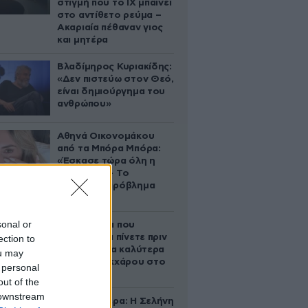
στιγμή που το ΙΧ μπαίνει
στο αντίθετο ρεύμα –
Ακαριαία πέθαναν γιος
και μητέρα
Βλαδίμηρος Κυριακίδης:
«Δεν πιστεύω στον Θεό,
είναι δημιούργημα του
ανθρώπου»
Αθηνά Οικονομάκου
από τα Μπόρα Μπόρα:
«Έσκασε τώρα όλη η
κούραση» – Το
απρόοπτο πρόβλημα
υγείας
sonal or
5 ροφήματα που
μπορείτε να πίνετε πριν
ection to
τον ύπνο για καλύτερα
ou may
επίπεδα σακχάρου στο
 personal
αίμα
out of the
 downstream
Ζώδια σήμερα: Η Σελήνη