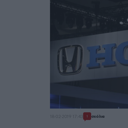
18·02·2019 17:43
σχόλια
1