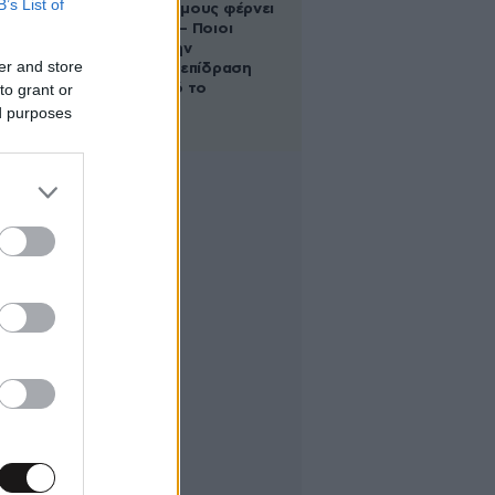
B’s List of
στους Διδύμους φέρνει
ανατροπές – Ποιοι
δέχονται την
er and store
ευεργετική επίδραση
to grant or
του Δία από το
απόγευμα;
ed purposes