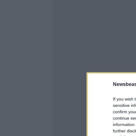
Newsbeast
If you wish 
sensitive in
confirm you
continue se
information 
further disc