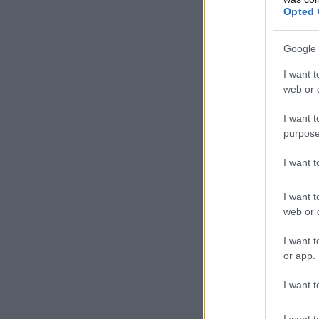
Opted 
Google 
I want t
web or d
I want t
purpose
I want 
I want t
web or d
I want t
or app.
I want t
I want t