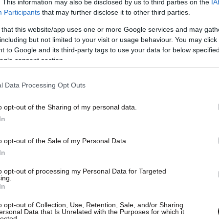
. This information may also be disclosed by us to third parties on the
IA
Participants
that may further disclose it to other third parties.
 that this website/app uses one or more Google services and may gath
including but not limited to your visit or usage behaviour. You may click 
 to Google and its third-party tags to use your data for below specifi
News, το Brexit δεν είναι ο μόνος λόγος πίσω
ogle consent section.
 και ο βουλευτής του Σουίντον Τζάστιν
ως η κίνηση της Honda δεν έχει σχέση με το
l Data Processing Opt Outs
o opt-out of the Sharing of my personal data.
In
ίνωση αύριο το πρωί, προφανώς διέρρευσε
σθέτοντας: «Δεν έχει σχέση με το Brexit.
o opt-out of the Sale of my Personal Data.
In
. Θέλουν να ενισχύσουν την παραγωγή στην
to opt-out of processing my Personal Data for Targeted
ing.
In
 ιαπωνική Nissan πριν από δύο εβδομάδες
o opt-out of Collection, Use, Retention, Sale, and/or Sharing
ωγή του SUV της X-Trail στη Βρετανία.
ersonal Data that Is Unrelated with the Purposes for which it
lected.