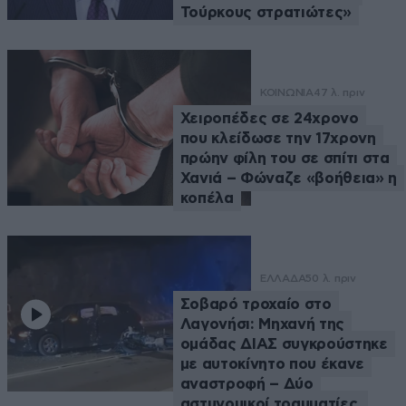
Τούρκους στρατιώτες»
ΚΟΙΝΩΝΙΑ
47 λ. πριν
Χειροπέδες σε 24χρονο
που κλείδωσε την 17χρονη
πρώην φίλη του σε σπίτι στα
Χανιά – Φώναζε «βοήθεια» η
κοπέλα
ΕΛΛΑΔΑ
50 λ. πριν
Σοβαρό τροχαίο στο
Λαγονήσι: Μηχανή της
ομάδας ΔΙΑΣ συγκρούστηκε
με αυτοκίνητο που έκανε
αναστροφή – Δύο
αστυνομικοί τραυματίες,