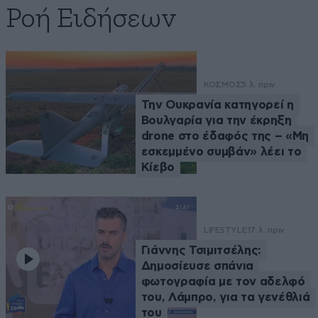
Ροή Ειδήσεων
ΚΟΣΜΟΣ
5 λ. πριν
Την Ουκρανία κατηγορεί η
Βουλγαρία για την έκρηξη
drone στο έδαφός της – «Μη
εσκεμμένο συμβάν» λέει το
Κίεβο
LIFESTYLE
17 λ. πριν
Γιάννης Τσιμιτσέλης:
Δημοσίευσε σπάνια
φωτογραφία με τον αδελφό
του, Λάμπρο, για τα γενέθλιά
του