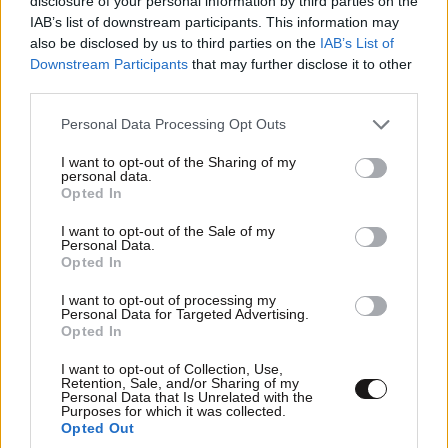
disclosure of your personal information by third parties on the
IAB’s list of downstream participants. This information may
also be disclosed by us to third parties on the
IAB’s List of
Downstream Participants
that may further disclose it to other
third parties.
Please note that this website/app uses one or more Google
Personal Data Processing Opt Outs
services and may gather and store information including but
not limited to your visit or usage behaviour. You may click to
I want to opt-out of the Sharing of my
personal data.
grant or deny consent to Google and its third-party tags to
LIFESTYLE
08·08·2026 19:12
Opted In
use your data for below specified purposes in below Google
Εριέττα Κούρκουλου – Τα 33α γενέθλια και τα
consent section.
I want to opt-out of the Sale of my
φιλιά με τον Βύρωνα Βασιλειάδη: «Καμία στιγμή
Personal Data.
ευτυχίας δεδομένη»
Opted In
I want to opt-out of processing my
Personal Data for Targeted Advertising.
Opted In
I want to opt-out of Collection, Use,
Retention, Sale, and/or Sharing of my
Personal Data that Is Unrelated with the
Purposes for which it was collected.
Opted Out