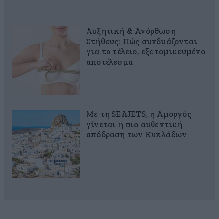
Αυξητική & Ανόρθωση
Στήθους: Πώς συνδυάζονται
για το τέλειο, εξατομικευμένο
αποτέλεσμα
Με τη SEAJETS, η Αμοργός
γίνεται η πιο αυθεντική
απόδραση των Κυκλάδων