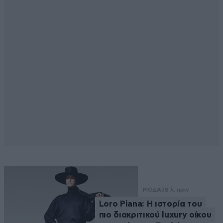
ΜΟΔΑ
58 λ. πριν
Loro Piana: Η ιστορία του
πιο διακριτικού luxury οίκου