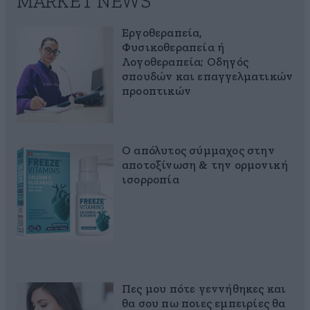
MARKET NEWS
Εργοθεραπεία,
Φυσικοθεραπεία ή
Λογοθεραπεία; Οδηγός
σπουδών και επαγγελματικών
προοπτικών
Ο απόλυτος σύμμαχος στην
αποτοξίνωση & την ορμονική
ισορροπία
Πες μου πότε γεννήθηκες και
θα σου πω ποιες εμπειρίες θα