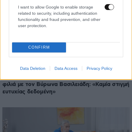
I want to allow Google to enable storage
related to security, including authentication
functionality and fraud prevention, and other
user protection.
CONFIRM
Data Deletion
Data Access
Privacy Policy
LIFESTYLE
08·08·2026 19:12
Εριέττα Κούρκουλου – Τα 33α γενέθλια και τα
φιλιά με τον Βύρωνα Βασιλειάδη: «Καμία στιγμή
ευτυχίας δεδομένη»