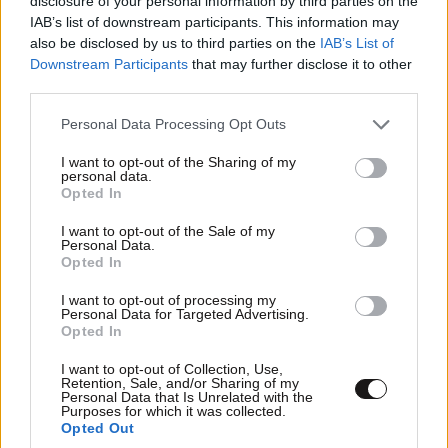
disclosure of your personal information by third parties on the
ΚΟΣΜΟΣ
09·08·2026 07:44
IAB’s list of downstream participants. This information may
Η αυτοκρατορία του «Έντικ» και ο «μεγάλος»
also be disclosed by us to third parties on the
IAB’s List of
που φέρεται να βρίσκεται πίσω του – Τι ορίζει ο
Downstream Participants
that may further disclose it to other
όρος Greek Mafia
third parties.
Please note that this website/app uses one or more Google
Personal Data Processing Opt Outs
services and may gather and store information including but
not limited to your visit or usage behaviour. You may click to
I want to opt-out of the Sharing of my
personal data.
grant or deny consent to Google and its third-party tags to
Opted In
use your data for below specified purposes in below Google
consent section.
I want to opt-out of the Sale of my
Personal Data.
Opted In
I want to opt-out of processing my
Personal Data for Targeted Advertising.
Opted In
I want to opt-out of Collection, Use,
Retention, Sale, and/or Sharing of my
Personal Data that Is Unrelated with the
Purposes for which it was collected.
Opted Out