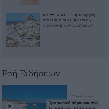
Με τη SEAJETS, η Αμοργός
γίνεται η πιο αυθεντική
απόδραση των Κυκλάδων
Ροή Ειδήσεων
ΕΛΛΑΔΑ
1 λ. πριν
Προσωπικό πάρκινγκ στο
Σαρακήνικο: Ελικόπτερο