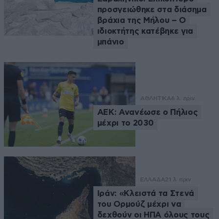
προσγειώθηκε στα διάσημα
βράχια της Μήλου – Ο
ιδιοκτήτης κατέβηκε για
μπάνιο
ΑΘΛΗΤΙΚΑ
6 λ. πριν
ΑΕΚ: Ανανέωσε ο Πήλιος
μέχρι το 2030
ΕΛΛΑΔΑ
21 λ. πριν
Ιράν: «Κλειστά τα Στενά
του Ορμούζ μέχρι να
δεχθούν οι ΗΠΑ όλους τους