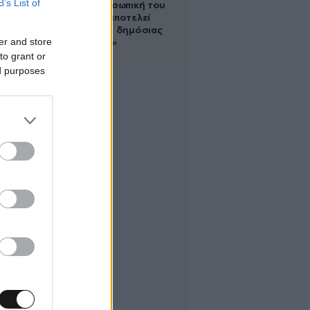
B’s List of
για την προσωπική του
ζωή: «Δεν αποτελεί
αντικείμενο δημόσιας
er and store
συζήτησης»
to grant or
ed purposes