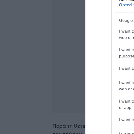
Opted 
Google 
I want t
web or d
I want t
purpose
I want 
I want t
web or d
I want t
or app.
I want t
Παρά τη θετική αυτή εξέλιξη, η
I want t