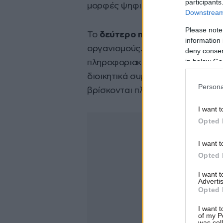
participants
μορφές ψηφιακών απειλών.
Downstream 
Please note
Το
δεύτερο παράδοξο
αφορά το
information 
οργανισμούς. Τα τελευταία χρόν
deny consent
in below Go
πληροφοριακών συστημάτων έχει
διοικητικά συμβούλια και τα αν
Persona
βρίσκονται πλέον πιο κοντά από
I want t
Opted 
I want t
Opted 
I want 
Advertis
Opted 
I want t
of my P
was col