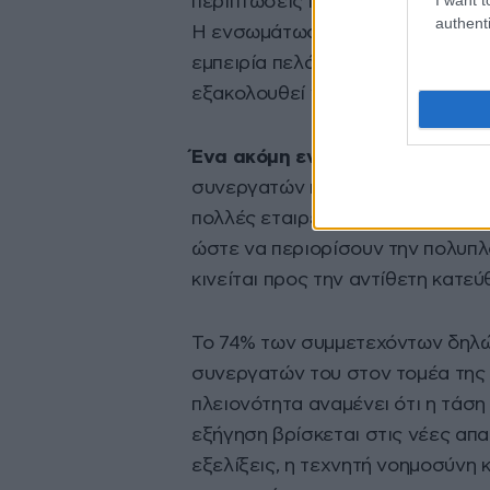
περιπτώσεις περιορισμένη στα τμ
authenti
Η ενσωμάτωσή της σε κρίσιμες λ
εμπειρία πελάτη, η εφοδιαστική 
εξακολουθεί να προχωρά με πιο 
Ένα ακόμη ενδιαφέρον συμπέρ
συνεργατών που χρησιμοποιούν ο
πολλές εταιρείες επιδιώκουν να
ώστε να περιορίσουν την πολυπλ
κινείται προς την αντίθετη κατεύ
Το 74% των συμμετεχόντων δηλών
συνεργατών του στον τομέα της 
πλειονότητα αναμένει ότι η τάση
εξήγηση βρίσκεται στις νέες απα
εξελίξεις, η τεχνητή νοημοσύνη κ