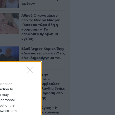
φρένο»
Αθηνά Οικονομάκου
από τα Μπόρα Μπόρα:
«Έσκασε τώρα όλη η
κούραση» – Το
απρόοπτο πρόβλημα
υγείας
Βλαδίμηρος Κυριακίδης:
«Δεν πιστεύω στον Θεό,
είναι δημιούργημα του
ανθρώπου»
«Βλέπουμε την
μπουγάδα σου»:
sonal or
Δημοτική σύμβουλος
στη Νέα Ζηλανδία βγήκε
ection to
live σε συνεδρίαση από
ou may
το μπάνιο της
 personal
out of the
Χρίστος Κούγιας – Η
 downstream
αυστηρή ανακοίνωση