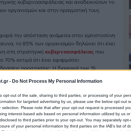
ηγικής κυβερνοασφάλειας και αναδεικνύουν το
ων οργανισμών και στην πραγματική τους
φορά την απόσταση ανάμεσα στην εμπιστοσύνη
ρευνα, το 85% των οργανισμών δηλώνει ότι έχει
νη στη στρατηγική
κυβερνοασφάλειας
που
το 70% εκτιμά ότι έχει εφαρμόσει
 δράσεις προστασίας. Η διαφορά των 15
 ένα ουσιαστικό πρόβλημα: πολλοί οργανισμοί
.gr -
Do Not Process My Personal Information
ωρίς να έχουν ολοκληρώσει τις απαιτούμενες
to opt-out of the sale, sharing to third parties, or processing of your per
formation for targeted advertising by us, please use the below opt-out s
r selection. Please note that after your opt-out request is processed y
νά αυτά εντοπίζονται κυρίως στην επιχειρησιακή
eing interest-based ads based on personal information utilized by us or
ας, στη διαχείριση τρίτων συνεργατών, στην
disclosed to third parties prior to your opt-out. You may separately opt-
losure of your personal information by third parties on the IAB’s list of
ικού και στην ικανότητα προσαρμογής σε νέες