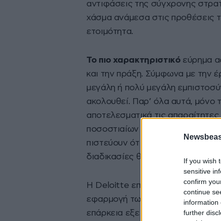
αντιφάσεις της σύγχρονης στρατ
χάσμα ανάμεσα στις προθέσεις τ
ετοιμότητα.
Το πιο χαρακτηριστικό
εύρημα α
και την πράξη. Σύμφωνα με την έ
μεγάλη ή πολύ μεγάλη εμπιστοσύ
ακολουθεί. Παρ’ όλα αυτά, μόνο 
αποτελεσματικά τις απαραίτητες
ποσοστιαίων μονάδων αποτυπώνει
Newsbeast
πιστεύουν ότι είναι ασφαλείς, χ
διαδικασίες θωράκισης.
If you wish 
sensitive in
confirm you
Η Deloitte επισημαίνει ότι τα κε
continue se
εφαρμογή των πολιτικών ασφαλεί
information 
further disc
επάρκεια εξειδικευμένου προσωπ