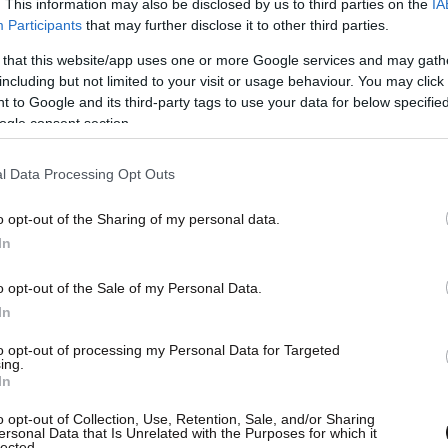
. This information may also be disclosed by us to third parties on the
IA
Participants
that may further disclose it to other third parties.
 that this website/app uses one or more Google services and may gath
ν ρόλο της κυβερνοασφάλειας μέσα στους
including but not limited to your visit or usage behaviour. You may click 
ια η προστασία των δεδομένων και των
 to Google and its third-party tags to use your data for below specifi
ogle consent section.
 μετατραπεί σε θέμα που απασχολεί άμεσα τα
ώτατα στελέχη. Οι επικεφαλής κυβερνοασφάλειας
l Data Processing Opt Outs
 ποτέ στα κέντρα λήψης αποφάσεων.
o opt-out of the Sharing of my personal data.
In
o opt-out of the Sale of my Personal Data.
In
to opt-out of processing my Personal Data for Targeted
ing.
In
o opt-out of Collection, Use, Retention, Sale, and/or Sharing
ersonal Data that Is Unrelated with the Purposes for which it
lected.