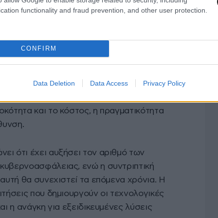
ήματα πληροφορικής και διαχείρισης κινδύνων.
cation functionality and fraud prevention, and other user protection.
ειτουργίες, όπως η ανάπτυξη νέων προϊόντων, η
αλυσίδα ή η διοίκηση ανθρώπινου δυναμικού,
αργούς ρυθμούς.
CONFIRM
ασμα της έρευνας
αφορά το οικοσύστημα
Data Deletion
Data Access
Privacy Policy
ι επιχειρήσεις για την προστασία τους. Ενώ
 μειώσουν τον αριθμό των προμηθευτών τους
οκότητα και το κόστος, η πραγματικότητα
θυνση.
ει ότι έχει αυξήσει τον αριθμό των
κυβερνοασφάλειας, ενώ η συντριπτική
 αυτή θα συνεχιστεί τα επόμενα χρόνια. Η
ιτήσεις που δημιουργούν οι τεχνολογικές
αι η ανάγκη για εξειδικευμένες λύσεις