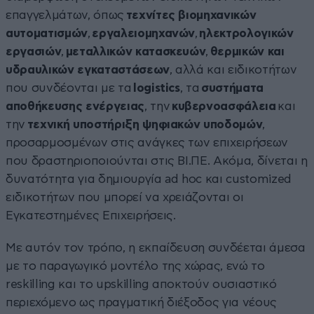
επαγγελμάτων, όπως
τεχνίτες βιομηχανικών
αυτοματισμών
,
εργαλειομηχανών
,
ηλεκτρολογικών
εργασιών
,
μεταλλικών κατασκευών
,
θερμικών και
υδραυλικών εγκαταστάσεων
, αλλά και ειδικοτήτων
που συνδέονται με τα
logistics
, τα
συστήματα
αποθήκευσης ενέργειας
, την
κυβερνοασφάλεια
και
την
τεχνική υποστήριξη ψηφιακών υποδομών
,
προσαρμοσμένων στις ανάγκες των επιχειρήσεων
που δραστηριοποιούνται στις ΒΙ.ΠΕ. Ακόμα, δίνεται η
δυνατότητα για δημιουργία ad hoc και customized
ειδικοτήτων που μπορεί να χρειάζονται οι
Εγκατεστημένες Επιχειρήσεις.
Με αυτόν τον τρόπο, η εκπαίδευση συνδέεται άμεσα
με το παραγωγικό μοντέλο της χώρας, ενώ το
reskilling και το upskilling αποκτούν ουσιαστικό
περιεχόμενο ως πραγματική διέξοδος για νέους