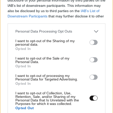
disclosure of your personal information by third parties on the
Νέο πακέτο ενεργειακών επενδύσεων με
IAB’s list of downstream participants. This information may
also be disclosed by us to third parties on the
IAB’s List of
«όχημα» τη ρήτρα διαφυγής
Downstream Participants
that may further disclose it to other
third parties.
Please note that this website/app uses one or more Google
Personal Data Processing Opt Outs
services and may gather and store information including but
not limited to your visit or usage behaviour. You may click to
I want to opt-out of the Sharing of my
personal data.
grant or deny consent to Google and its third-party tags to
Opted In
use your data for below specified purposes in below Google
consent section.
I want to opt-out of the Sale of my
Personal Data.
Opted In
I want to opt-out of processing my
Personal Data for Targeted Advertising.
Opted In
I want to opt-out of Collection, Use,
Σήμερα η δεύτερη πληρωμή των δικαιούχων του
Retention, Sale, and/or Sharing of my
Personal Data that Is Unrelated with the
Λογαριασμού Αγροτικής Εστίας
Purposes for which it was collected.
Opted Out