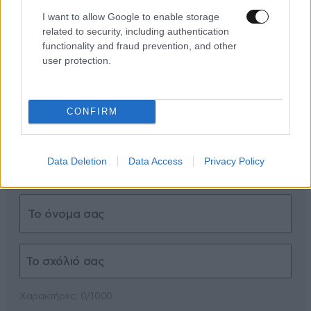
I want to allow Google to enable storage
ΣΧΌΛΙΑ ΑΝΑΓΝΩΣΤΏΝ
0
related to security, including authentication
functionality and fraud prevention, and other
user protection.
CONFIRM
ΠΡΟΣΘΕΣΤΕ ΤΟ ΣΧΟΛΙΟ ΣΑΣ
Data Deletion
Data Access
Privacy Policy
Xαρακτήρες: 0/1000