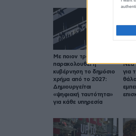
authenti
Με ποιον τρόπο θα
Αλιε
παρακολουθεί η
Νέα 
κυβέρνηση το δημόσιο
για 
χρήμα από το 2027:
θάλα
Δημιουργείται
εμπε
«ψηφιακή ταυτότητα»
επισ
για κάθε υπηρεσία