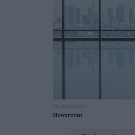
29·01·2026 13:14
Newsroom