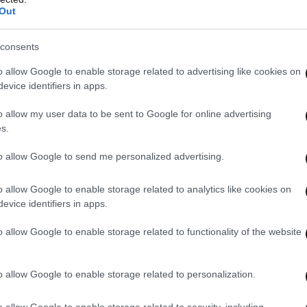
3 άτομα σε σχέση με τον Δεκέμβριο 2024 (1,4%)
Out
 σχέση με τον Νοέμβριο 2025 (1,6%).
consents
o allow Google to enable storage related to advertising like cookies on
evice identifiers in apps.
o allow my user data to be sent to Google for online advertising
s.
to allow Google to send me personalized advertising.
o allow Google to enable storage related to analytics like cookies on
evice identifiers in apps.
o allow Google to enable storage related to functionality of the website
o allow Google to enable storage related to personalization.
 ΤΗΝ ΟΙΚΟΝΟΜΙΑ
ΟΛΑ ΤΑ ΑΡΘΡΑ
o allow Google to enable storage related to security, including