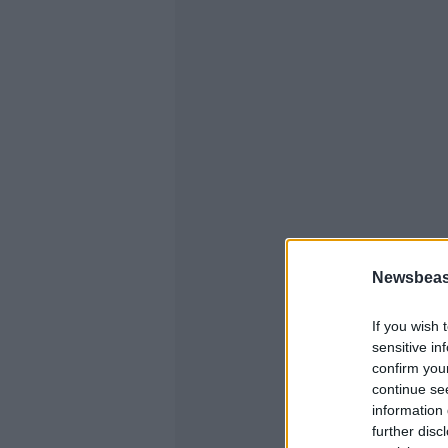
Newsbeast
If you wish 
sensitive in
confirm you
continue se
information 
further disc