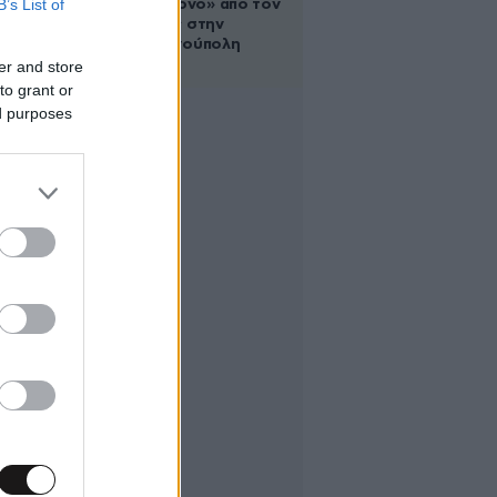
B’s List of
για έναν χρόνο» από τον
σύζυγό της στην
Κωνσταντινούπολη
er and store
to grant or
ed purposes