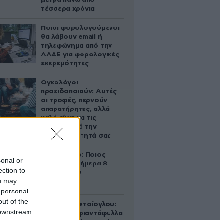
μετρά πάνω από
τέσσερα χρόνια
Ποιοι φορολογούμενοι
θα λάβουν email ή
τηλεφώνημα από την
ΑΑΔΕ για φορολογικές
εκκρεμότητες
Ογκολόγοι
προειδοποιούν: Αυτές
οι τροφές, περνούν
απαρατήρητες, αλλά
καλό είναι να τις
βγάλετε από την
καθημερινότητά σας
Εορτολόγιο: Ποιος
sonal or
γιορτάζει σήμερα 8
ection to
Αυγούστου
ou may
 personal
out of the
Μαρία Εκμεκτσίογλου:
 downstream
«17 λευκά τριαντάφυλλα