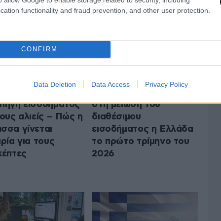
cation functionality and fraud prevention, and other user protection.
CONFIRM
Data Deletion
Data Access
Privacy Policy
υτικός τουρισμός:
ΟΟΣΑ: Πρωταθλήτρια
πηγή εισοδήματος
στη μείωση του
τους αλιείς – Πώς η
διαθέσιμου
σσα γίνεται
εισοδήματος η Ελλάδα
ιρία για τους
το πρώτο τρίμηνο του
κέπτες
2026