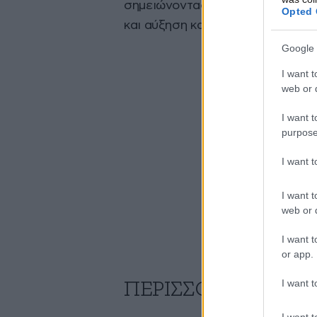
σημειώνοντας μείωση κατά 42.76
Opted 
και αύξηση κατά 48.284 άτομα σε
Google 
I want t
web or d
I want t
purpose
I want 
I want t
web or d
I want t
or app.
I want t
ΠΕΡΙΣΣΟΤΕΡΑ ΑΠΟ
I want t