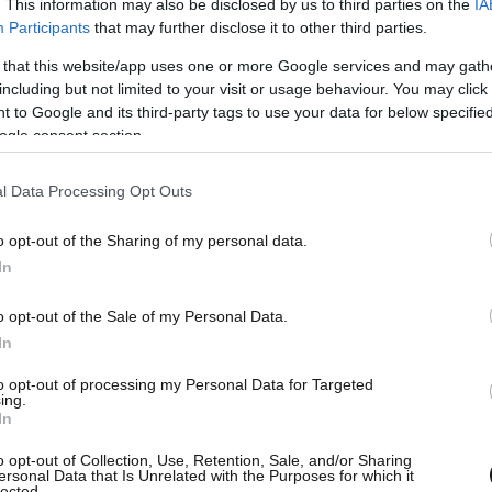
. This information may also be disclosed by us to third parties on the
IA
Participants
that may further disclose it to other third parties.
 that this website/app uses one or more Google services and may gath
including but not limited to your visit or usage behaviour. You may click 
 to Google and its third-party tags to use your data for below specifi
ogle consent section.
την ομάδα 15- 24 ετών το ποσοστό της ανεργίας
αι στις ηλικίες 25- 74 ετών σε 7,2% από 8,7%.
l Data Processing Opt Outs
o opt-out of the Sharing of my personal data.
ργατικού δυναμικού της ΕΛΣΤΑΤ, οι
In
6.977 άτομα, σημειώνοντας αύξηση κατά 102.883
 2024 (2,4%) και μείωση κατά 19.389 άτομα σε
o opt-out of the Sale of my Personal Data.
In
4%).
to opt-out of processing my Personal Data for Targeted
ing.
 που δεν περιλαμβάνονται στο εργατικό
In
γατικού δυναμικού» (δηλαδή τα άτομα που δεν
o opt-out of Collection, Use, Retention, Sale, and/or Sharing
σία), ανήλθαν σε 3.005.230 άτομα,
ersonal Data that Is Unrelated with the Purposes for which it
lected.