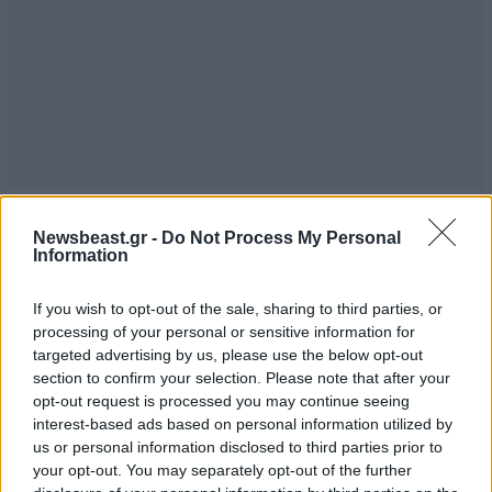
10. Επίδομα Κοινωνικής
Newsbeast.gr -
Do Not Process My Personal
Information
Αλληλεγγύης Ανασφάλιστων
Υπερήλικων
If you wish to opt-out of the sale, sharing to third parties, or
processing of your personal or sensitive information for
Μηνιαίο επίδομα για την οικονομική ενίσχυση των
targeted advertising by us, please use the below opt-out
section to confirm your selection. Please note that after your
ανασφάλιστων υπερήλικων.
opt-out request is processed you may continue seeing
interest-based ads based on personal information utilized by
Ποιοι το δικαιούνται:
Υπερήλικες από 67 ετών και
us or personal information disclosed to third parties prior to
άνω, χωρίς άλλη σύνταξη ή επίδομα, που πληρούν
your opt-out. You may separately opt-out of the further
εισοδηματικά κριτήρια.