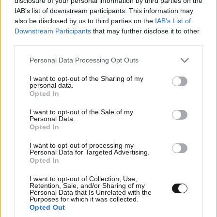
disclosure of your personal information by third parties on the
Ποσά:
360 ευρώ τον μήνα.
IAB’s list of downstream participants. This information may
also be disclosed by us to third parties on the
IAB’s List of
Πληροφορίες
Downstream Participants
that may further disclose it to other
third parties.
11. Επίδομα Στεγαστικής Συνδρομής
Please note that this website/app uses one or more Google
Personal Data Processing Opt Outs
Ανασφάλιστων Υπερήλικων
services and may gather and store information including but
not limited to your visit or usage behaviour. You may click to
I want to opt-out of the Sharing of my
personal data.
Παρέχει στήριξη για έξοδα στέγασης σε
grant or deny consent to Google and its third-party tags to
Opted In
use your data for below specified purposes in below Google
ανασφάλιστους υπερήλικες.
consent section.
I want to opt-out of the Sale of my
Personal Data.
Ποιοι το δικαιούνται:
Ανασφάλιστοι υπερήλικες με
Opted In
εισοδηματικά κριτήρια που δεν λαμβάνουν άλλη
I want to opt-out of processing my
βοήθεια για το ενοίκιο.
Personal Data for Targeted Advertising.
Ποσά:
Το ποσό εξαρτάται από τις ανάγκες του
Opted In
δικαιούχου.
I want to opt-out of Collection, Use,
Πληροφορίες
.
Retention, Sale, and/or Sharing of my
Personal Data that Is Unrelated with the
Purposes for which it was collected.
Opted Out
12. Επίδομα Κοινωνικής