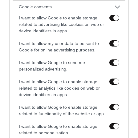
Αλληλεγγύης Ανασφάλιστων
Google consents
Υπερήλικων σε Μέλη της Ελληνικής
I want to allow Google to enable storage
Μειονότητας της Αλβανίας
related to advertising like cookies on web or
device identifiers in apps.
Χορηγείται σε ηλικιωμένα μέλη της ελληνικής
I want to allow my user data to be sent to
μειονότητας της Αλβανίας.
Google for online advertising purposes.
Ποιοι το δικαιούνται:
Ανασφάλιστοι υπερήλικες
I want to allow Google to send me
από την ελληνική μειονότητα στην Αλβανία που
personalized advertising.
πληρούν τα κριτήρια.
I want to allow Google to enable storage
Ποσά:
360 ευρώ μηνιαίως.
related to analytics like cookies on web or
Πληροφορίες
.
device identifiers in apps.
I want to allow Google to enable storage
13. Επίδομα Αναδοχής
related to functionality of the website or app.
Παρέχει οικονομική ενίσχυση στους ανάδοχους
I want to allow Google to enable storage
γονείς ή στους αναδεχόμενους μετά την ενηλικίωση,
related to personalization.