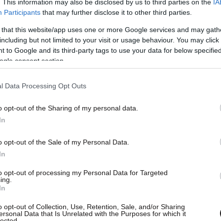
. This information may also be disclosed by us to third parties on the
IA
Participants
that may further disclose it to other third parties.
 that this website/app uses one or more Google services and may gath
including but not limited to your visit or usage behaviour. You may click 
 to Google and its third-party tags to use your data for below specifi
ogle consent section.
l Data Processing Opt Outs
o opt-out of the Sharing of my personal data.
In
o opt-out of the Sale of my Personal Data.
In
to opt-out of processing my Personal Data for Targeted
ing.
In
o opt-out of Collection, Use, Retention, Sale, and/or Sharing
ersonal Data that Is Unrelated with the Purposes for which it
lected.