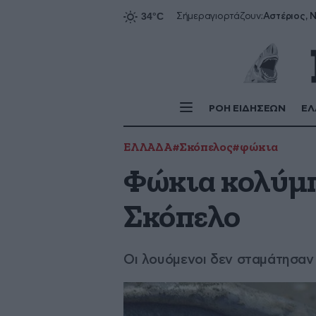
Αστέριος, Ν
Σήμερα
γιορτάζουν:
ΡΟΗ ΕΙΔΗΣΕΩΝ
ΕΛ
ΕΛΛΑΔΑ
#Σκόπελος
#φώκια
Φώκια κολύμπ
Σκόπελο
Οι λουόμενοι δεν σταμάτησα