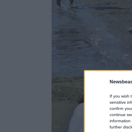
Newsbeast
If you wish 
sensitive in
confirm you
continue se
information 
further disc