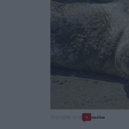
31·07·2018 10:31
σχόλια
4