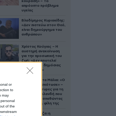
κούραση» – Το
απρόοπτο πρόβλημα
υγείας
Βλαδίμηρος Κυριακίδης:
«Δεν πιστεύω στον Θεό,
είναι δημιούργημα του
ανθρώπου»
Χρίστος Κούγιας – Η
αυστηρή ανακοίνωση
για την προσωπική του
ζωή: «Δεν αποτελεί
αντικείμενο δημόσιας
συζήτησης»
Τραγωδία στα Μάλια: «Ο
sonal or
πανικός τη σκότωσε» –
Τι λένε μάρτυρες για τη
ection to
42χρονη Ολλανδή που
ou may
πνίγηκε προσπαθώντας
 personal
να σώσει τη φίλη της
out of the
 downstream
Πώς σχεδιάζει η