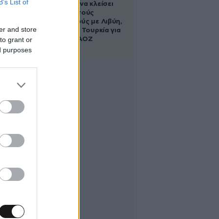
B’s List of
κυβέρνηση να κλείσει
τους ανοιχτούς
λογαριασμούς με Λιβύη,
er and store
Αλβανία και Τουρκία για
to grant or
τη χάραξη ΑΟΖ
ed purposes