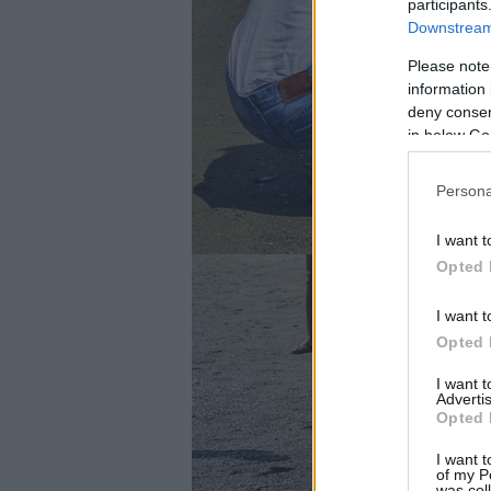
participants
Downstream 
Please note
information 
deny consent
in below Go
Persona
I want t
Opted 
I want t
Opted 
I want 
Advertis
Opted 
I want t
of my P
was col