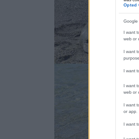
Opted 
Google 
I want t
web or d
I want t
purpose
I want 
I want t
web or d
I want t
or app.
I want t
I want t