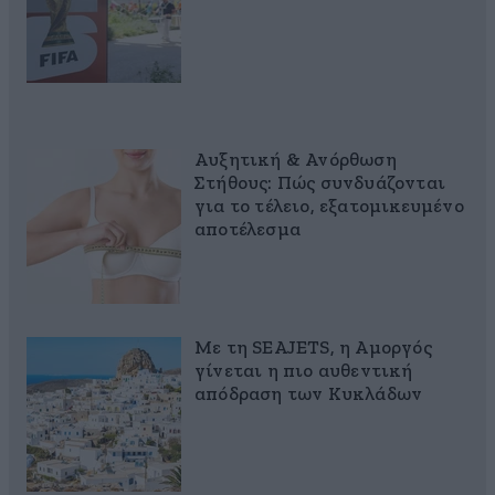
Αυξητική & Ανόρθωση
Στήθους: Πώς συνδυάζονται
για το τέλειο, εξατομικευμένο
αποτέλεσμα
Με τη SEAJETS, η Αμοργός
γίνεται η πιο αυθεντική
απόδραση των Κυκλάδων