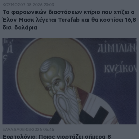
ΚΟΣΜΟΣ
07·08·2026 23:03
Το φαραωνικών διαστάσεων κτίριο που χτίζει ο
Έλον Μασκ λέγεται Terafab και θα κοστίσει 16,8
δισ. δολάρια
ΕΛΛΑΔΑ
08·08·2026 05:45
Εορτολόγιο: Ποιος γιορτάζει σήμερα 8