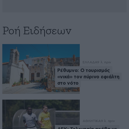
Ροή Ειδήσεων
ΕΛΛΑΔΑ
9 λ. πριν
Ρέθυμνο: Ο τουρισμός
«νικά» τον πύρινο εφιάλτη
στο νότο
ΑΘΛΗΤΙΚΑ
9 λ. πριν