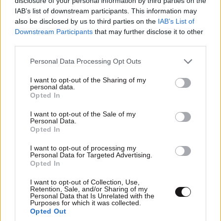
disclosure of your personal information by third parties on the
σκυλιά, προφυλαχτικά, τηλεοράσεις και
IAB’s list of downstream participants. This information may
πινακίδες κυκλοφορίας
also be disclosed by us to third parties on the
IAB’s List of
Downstream Participants
that may further disclose it to other
third parties.
Please note that this website/app uses one or more Google
Personal Data Processing Opt Outs
services and may gather and store information including but
not limited to your visit or usage behaviour. You may click to
I want to opt-out of the Sharing of my
personal data.
grant or deny consent to Google and its third-party tags to
Opted In
use your data for below specified purposes in below Google
consent section.
I want to opt-out of the Sale of my
Personal Data.
Opted In
I want to opt-out of processing my
Personal Data for Targeted Advertising.
Opted In
I want to opt-out of Collection, Use,
Retention, Sale, and/or Sharing of my
Στέρεψε η λιμνοθάλασσα Καλοχωρίου από την
Personal Data that Is Unrelated with the
Purposes for which it was collected.
παρατεταμένη ανομβρία
Opted Out