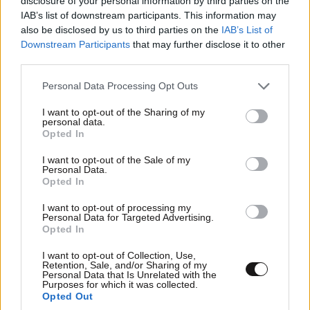
disclosure of your personal information by third parties on the
IAB’s list of downstream participants. This information may
Ακολουθήστε
το
Newsbeast
στο Viber και
also be disclosed by us to third parties on the
IAB’s List of
μάθετε
πρώτοι
τα
σημαντικότερα νέα
Downstream Participants
that may further disclose it to other
third parties.
Please note that this website/app uses one or more Google
Personal Data Processing Opt Outs
services and may gather and store information including but
not limited to your visit or usage behaviour. You may click to
I want to opt-out of the Sharing of my
ΠΕΡΙΣΣΟΤΕΡΑ
personal data.
grant or deny consent to Google and its third-party tags to
Opted In
use your data for below specified purposes in below Google
consent section.
I want to opt-out of the Sale of my
Personal Data.
Opted In
I want to opt-out of processing my
Personal Data for Targeted Advertising.
Opted In
I want to opt-out of Collection, Use,
Retention, Sale, and/or Sharing of my
Personal Data that Is Unrelated with the
Purposes for which it was collected.
Opted Out