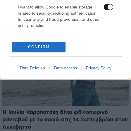
Pet Nat: Μία minimal enoteca με φυσικά κρασιά
I want to allow Google to enable storage
σε προσκαλεί για μία χαλαρή έξοδο
related to security, including authentication
functionality and fraud prevention, and other
user protection.
CONFIRM
Data Deletion
Data Access
Privacy Policy
Η Ιουλία Καραπατάκη δίνει φθινοπωρινό
ραντεβού με το κοινό στις 14 Σεπτεμβρίου στον
Λυκαβηττό