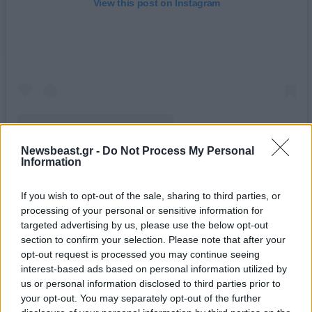
View this post on Instagram
Newsbeast.gr -
Do Not Process My Personal
Information
A post shared by Eleas Gi (@eleasgi)
If you wish to opt-out of the sale, sharing to third parties, or
Με βάση το ελληνικό στοιχείο, το
Ελαίας Γη
processing of your personal or sensitive information for
προσφέρει μια μοναδική γαστρονομική εμπειρία. Οι
targeted advertising by us, please use the below opt-out
ευχάριστα πειραγμένες ελληνικές γεύσεις
section to confirm your selection. Please note that after your
ενθουσιάζουν και τον πιο απαιτητικό ουρανίσκο.
opt-out request is processed you may continue seeing
interest-based ads based on personal information utilized by
Δεξαµενής & Ολυµπιονικών 4, Κηφισιά/Πολιτεία
us or personal information disclosed to third parties prior to
your opt-out. You may separately opt-out of the further