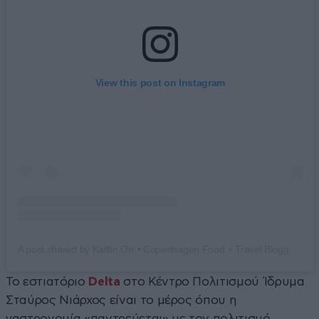
View this post on Instagram
A post shared by Kaitlin Orr • Copenhagen Food + Travel Blogger (@carnivorr)
Το εστιατόριο
Delta
στο Κέντρο Πολιτισμού Ίδρυμα
Σταύρος Νιάρχος είναι το μέρος όπου η
γαστρονομία «παντρεύεται» με τον πολιτισμό,