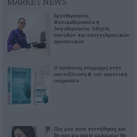
MARKET NEWS
Εργοθεραπεία,
Φυσικοθεραπεία ή
Λογοθεραπεία; Οδηγός
σπουδών και επαγγελματικών
προοπτικών
Ο απόλυτος σύμμαχος στην
αποτοξίνωση & την ορμονική
ισορροπία
Πες μου πότε γεννήθηκες και
θα σου πω ποιες εμπειρίες θα