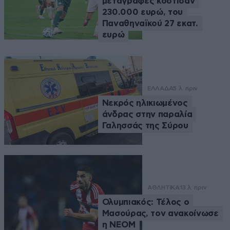
μεταγραφές κόστισαν
230.000 ευρώ, του
Παναθηναϊκού 27 εκατ.
ευρώ
ΕΛΛΑΔΑ
5 λ. πριν
Νεκρός ηλικιωμένος
άνδρας στην παραλία
Γαλησσάς της Σύρου
ΑΘΛΗΤΙΚΑ
13 λ. πριν
Ολυμπιακός: Τέλος ο
Μασούρας, τον ανακοίνωσε
η ΝΕΟΜ