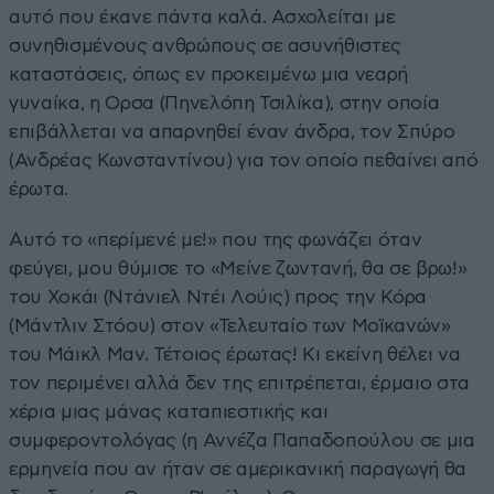
αυτό που έκανε πάντα καλά. Ασχολείται με
συνηθισμένους ανθρώπους σε ασυνήθιστες
καταστάσεις, όπως εν προκειμένω μια νεαρή
γυναίκα, η Ορσα (Πηνελόπη Τσιλίκα), στην οποία
επιβάλλεται να απαρνηθεί έναν άνδρα, τον Σπύρο
(Ανδρέας Κωνσταντίνου) για τον οποίο πεθαίνει από
έρωτα.
Αυτό το «περίμενέ με!» που της φωνάζει όταν
φεύγει, μου θύμισε το «Μείνε ζωντανή, θα σε βρω!»
του Χοκάι (Ντάνιελ Ντέι Λούις) προς την Κόρα
(Μάντλιν Στόου) στον «Τελευταίο των Μοϊκανών»
του Μάικλ Μαν. Τέτοιος έρωτας! Κι εκείνη θέλει να
τον περιμένει αλλά δεν της επιτρέπεται, έρμαιο στα
χέρια μιας μάνας καταπιεστικής και
συμφεροντολόγας (η Αννέζα Παπαδοπούλου σε μια
ερμηνεία που αν ήταν σε αμερικανική παραγωγή θα