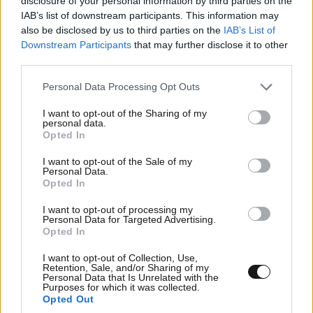
disclosure of your personal information by third parties on the
της Τζέιν Όστεν
IAB’s list of downstream participants. This information may
also be disclosed by us to third parties on the
IAB’s List of
Downstream Participants
that may further disclose it to other
third parties.
Please note that this website/app uses one or more Google
Personal Data Processing Opt Outs
services and may gather and store information including but
not limited to your visit or usage behaviour. You may click to
I want to opt-out of the Sharing of my
personal data.
grant or deny consent to Google and its third-party tags to
Opted In
use your data for below specified purposes in below Google
consent section.
I want to opt-out of the Sale of my
Personal Data.
Opted In
I want to opt-out of processing my
Personal Data for Targeted Advertising.
Opted In
Οι εισπράξεις της ταινίας «Spider-Man: Brand
I want to opt-out of Collection, Use,
New Day» ανήλθαν σε ένα δισ. δολάρια μέσα
Retention, Sale, and/or Sharing of my
Personal Data that Is Unrelated with the
σε έξι μέρες
Purposes for which it was collected.
Opted Out