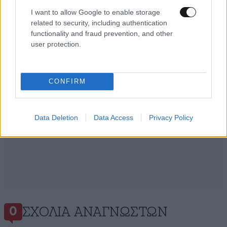
Ακολουθήστε το
NEWSBEAST
στο
Google News
I want to allow Google to enable storage
και μάθετε πρώτοι όλες τις ειδήσεις
related to security, including authentication
functionality and fraud prevention, and other
user protection.
CONFIRM
Data Deletion
Data Access
Privacy Policy
ΣΧΌΛΙΑ ΑΝΑΓΝΩΣΤΏΝ
0