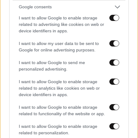
Google consents
Το ιδιαίτερα άκαμπτο πλαίσιο, χαμηλωμένο κατά 15
εκατ., σε συνδυασμό με την σφιχτή ανάρτηση,
I want to allow Google to enable storage
related to advertising like cookies on web or
ορίζουν ένα από τα πιο σπορτίφ οδηγικά SUV της
device identifiers in apps.
αγοράς. Με ευκολία χρήσης, ευελιξία, άπλετη
ορατότητα, εύκολο παρκάρισμα και σβέλτες
I want to allow my user data to be sent to
επιδόσεις, το Kamiq Monte Carlo μπορεί να
Google for online advertising purposes.
ικανοποιήσει τις περισσότερες ανάγκες του μέσου
I want to allow Google to send me
χρήστη και κατά συνέπεια (αν δεν υπάρχει ανάγκη για
personalized advertising.
μεγαλύτερους χώρους) να είναι το μοναδικό
αυτοκίνητο μιας μικρής οικογένειας.
I want to allow Google to enable storage
related to analytics like cookies on web or
device identifiers in apps.
I want to allow Google to enable storage
related to functionality of the website or app.
I want to allow Google to enable storage
related to personalization.