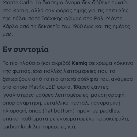
Monte Carlo. Το διάσημο όνομα δεν δόθηκε τυχαία
στο Kamiq, αλλά σαν φόρος τιμής για τις επιτυχίες
της πάλαι ποτέ Τσέχικης φίρμας στο Ράλι Μόντε
Κάρλο από τη δεκαετία του 1960 έως και τις ημέρες
μας.
Εν συντομία
Το πιο πλούσιο (και ακριβό)
Kamiq
σε χρώμα κόκκινο
της φωτιάς, έχει πολλές λεπτομέρειες που το
ξεχωρίζουν από τα πιο φτωχά αδέλφια του, ανάμεσα
στα οποία Matrix LED φώτα, 18άρες ζάντες,
γυαλιστερές μαύρες λεπτομέρειες, μαύρη οροφή,
σπορ ανάρτηση, μεταλλικά πεντάλ, πανοραμική
ηλιοροφή, σπορ (flat bottom) τιμόνι με paddles,
μπάκετ καθίσματα με ενσωματωμένα προσκέφαλα,
carbon look λεπτομέρειες κ.ά.