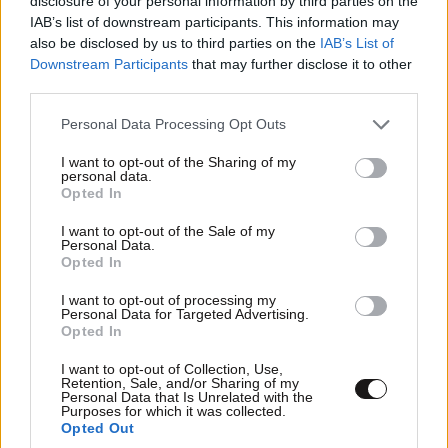
disclosure of your personal information by third parties on the
IAB’s list of downstream participants. This information may
Η οδήγηση ενός SUV της Skoda είναι πάντα μια
also be disclosed by us to third parties on the
IAB’s List of
ευχάριστη δραστηριότητα, ειδικά όταν αυτό είναι
Downstream Participants
that may further disclose it to other
Karoq ή Kamiq. Στη συγκεκριμένη περίπτωση
third parties.
πάντως, αυτό το Kamiq, είναι πολλά αυτοκίνητα σε
Please note that this website/app uses one or more Google
Personal Data Processing Opt Outs
ένα.
services and may gather and store information including but
not limited to your visit or usage behaviour. You may click to
I want to opt-out of the Sharing of my
Με σπορ εμφάνιση, μικρομεσαίες διαστάσεις, σπορ
personal data.
grant or deny consent to Google and its third-party tags to
Opted In
ανάρτηση, επαρκείς χώρους, ιδανική θέση οδηγού,
use your data for below specified purposes in below Google
φωτεινή καμπίνα και αυτόματο κιβώτιο διπλού
consent section.
I want to opt-out of the Sale of my
Personal Data.
συμπλέκτη με paddles, είναι το αυτοκίνητο που
Opted In
μπορείς να χρησιμοποιήσεις για να κάνεις τα ψώνια
I want to opt-out of processing my
σου στην πόλη, να πας ένα μακρινό ταξίδι με
Personal Data for Targeted Advertising.
ελάχιστους ανεφοδιασμούς, να ευχαριστηθείς
Opted In
οδήγηση σε κάποια από τις άπειρες θαυμάσιες
I want to opt-out of Collection, Use,
ορεινές διαδρομές που διαθέτει η χώρα μας, αλλά
Retention, Sale, and/or Sharing of my
Personal Data that Is Unrelated with the
και (με τα κατάλληλα λάστιχα) να δοκιμάσεις
Purposes for which it was collected.
Opted Out
κάποιες σχετικά φλατ χωμάτινες διαδρομές.