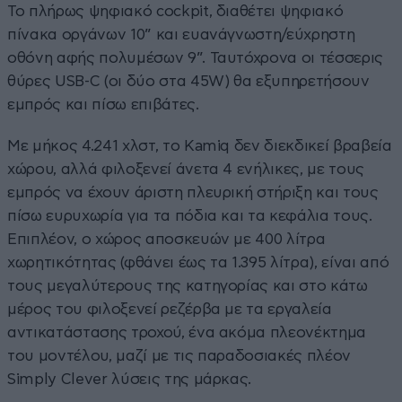
Το πλήρως ψηφιακό cockpit, διαθέτει ψηφιακό
πίνακα οργάνων 10” και ευανάγνωστη/εύχρηστη
οθόνη αφής πολυμέσων 9”. Ταυτόχρονα οι τέσσερις
θύρες USB-C (οι δύο στα 45W) θα εξυπηρετήσουν
εμπρός και πίσω επιβάτες.
Με μήκος 4.241 χλστ, το Kamiq δεν διεκδικεί βραβεία
χώρου, αλλά φιλοξενεί άνετα 4 ενήλικες, με τους
εμπρός να έχουν άριστη πλευρική στήριξη και τους
πίσω ευρυχωρία για τα πόδια και τα κεφάλια τους.
Επιπλέον, ο χώρος αποσκευών με 400 λίτρα
χωρητικότητας (φθάνει έως τα 1.395 λίτρα), είναι από
τους μεγαλύτερους της κατηγορίας και στο κάτω
μέρος του φιλοξενεί ρεζέρβα με τα εργαλεία
αντικατάστασης τροχού, ένα ακόμα πλεονέκτημα
του μοντέλου, μαζί με τις παραδοσιακές πλέον
Simply Clever λύσεις της μάρκας.