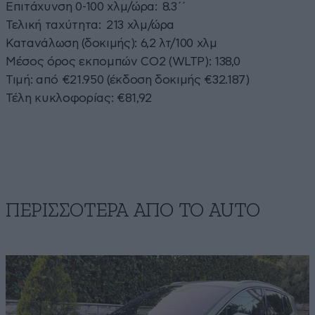
Επιτάχυνση 0-100 χλμ/ώρα: 8.3΄΄
Τελική ταχύτητα: 213 χλμ/ώρα
Κατανάλωση (δοκιμής): 6,2 λτ/100 χλμ
Μέσος όρος εκπομπών CO2 (WLTP): 138,0
Τιμή: από €21.950 (έκδοση δοκιμής €32.187)
Τέλη κυκλοφορίας: €81,92
ΠΕΡΙΣΣΟΤΕΡΑ ΑΠΟ ΤΟ AUTO