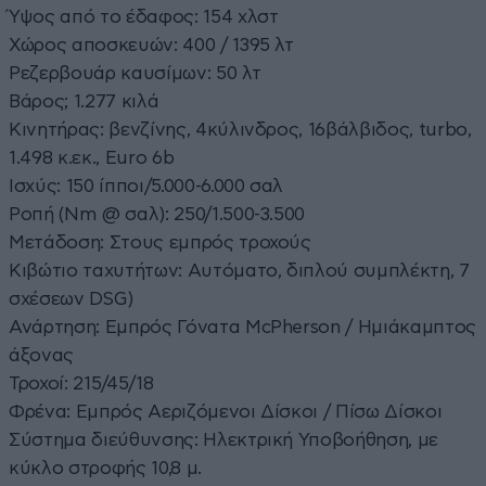
Ύψος από το έδαφος: 154 χλστ
Χώρος αποσκευών: 400 / 1395 λτ
Ρεζερβουάρ καυσίμων: 50 λτ
Βάρος; 1.277 κιλά
Κινητήρας: βενζίνης, 4κύλινδρος, 16βάλβιδος, turbo,
1.498 κ.εκ., Euro 6b
Ισχύς: 150 ίπποι/5.000-6.000 σαλ
Ροπή (Nm @ σαλ): 250/1.500-3.500
Μετάδοση: Στους εμπρός τροχούς
Κιβώτιο ταχυτήτων: Αυτόματο, διπλού συμπλέκτη, 7
σχέσεων DSG)
Ανάρτηση: Εμπρός Γόνατα McPherson / Ημιάκαμπτος
άξονας
Τροχοί: 215/45/18
Φρένα: Εμπρός Αεριζόμενοι Δίσκοι / Πίσω Δίσκοι
Σύστημα διεύθυνσης: Ηλεκτρική Υποβοήθηση, με
κύκλο στροφής 10,8 μ.