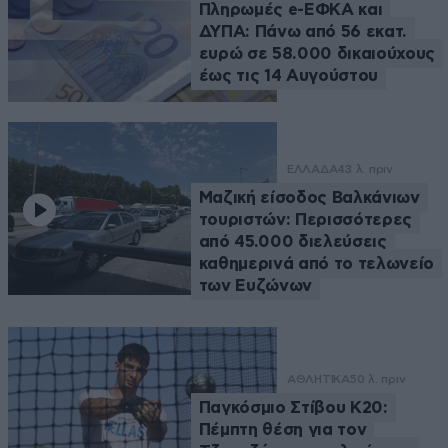
Πληρωμές e-ΕΦΚΑ και
ΔΥΠΑ: Πάνω από 56 εκατ.
ευρώ σε 58.000 δικαιούχους
έως τις 14 Αυγούστου
ΕΛΛΑΔΑ
43 λ. πριν
Μαζική είσοδος Βαλκάνιων
τουριστών: Περισσότερες
από 45.000 διελεύσεις
καθημερινά από το τελωνείο
των Ευζώνων
ΑΘΛΗΤΙΚΑ
50 λ. πριν
Παγκόσμιο Στίβου Κ20:
Πέμπτη θέση για τον