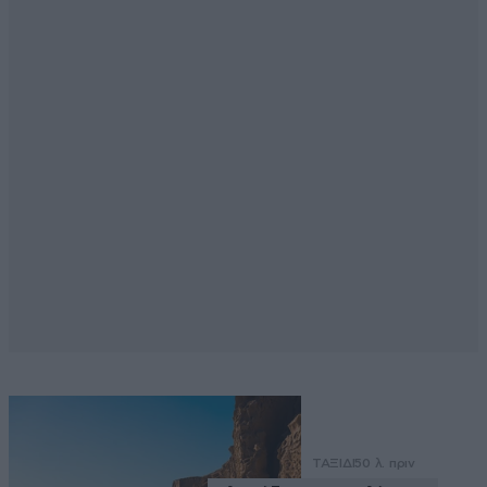
ΤΑΞΙΔΙ
50 λ. πριν