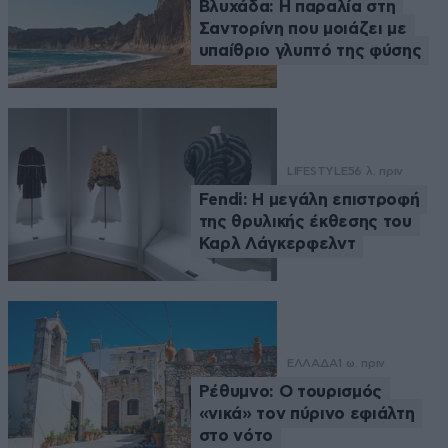
Βλυχάδα: Η παραλία στη
Σαντορίνη που μοιάζει με
υπαίθριο γλυπτό της φύσης
LIFESTYLE
56 λ. πριν
Fendi: Η μεγάλη επιστροφή
της θρυλικής έκθεσης του
Καρλ Λάγκερφελντ
ΕΛΛΑΔΑ
1 ω. πριν
Ρέθυμνο: Ο τουρισμός
«νικά» τον πύρινο εφιάλτη
στο νότο