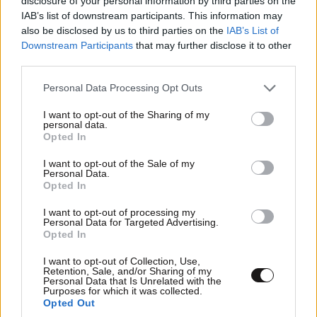
disclosure of your personal information by third parties on the
IAB’s list of downstream participants. This information may
also be disclosed by us to third parties on the
IAB’s List of
Downstream Participants
that may further disclose it to other
third parties.
Please note that this website/app uses one or more Google
Personal Data Processing Opt Outs
services and may gather and store information including but
not limited to your visit or usage behaviour. You may click to
I want to opt-out of the Sharing of my
personal data.
grant or deny consent to Google and its third-party tags to
Opted In
use your data for below specified purposes in below Google
consent section.
I want to opt-out of the Sale of my
Personal Data.
Opted In
I want to opt-out of processing my
Personal Data for Targeted Advertising.
Opted In
ΔΙΑΤΡΟΦΗ
3 ω. πριν
I want to opt-out of Collection, Use,
Ογκολόγοι προειδοποιούν: Αυτές οι τροφές,
Retention, Sale, and/or Sharing of my
Personal Data that Is Unrelated with the
περνούν απαρατήρητες, αλλά καλό είναι να τις
Purposes for which it was collected.
Opted Out
βγάλετε από την καθημερινότητά σας