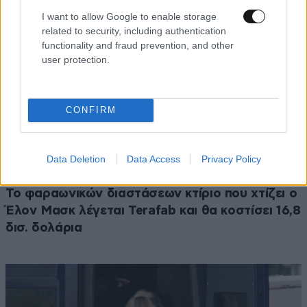
I want to allow Google to enable storage
related to security, including authentication
functionality and fraud prevention, and other
user protection.
CONFIRM
Data Deletion
Data Access
Privacy Policy
ΚΟΣΜΟΣ
07·08·2026 23:03
Το φαραωνικών διαστάσεων κτίριο που χτίζει ο
Έλον Μασκ λέγεται Terafab και θα κοστίσει 16,8
δισ. δολάρια