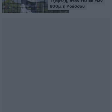
Τζαμτζή, στον τελικό των
800μ. η Ρούσσου