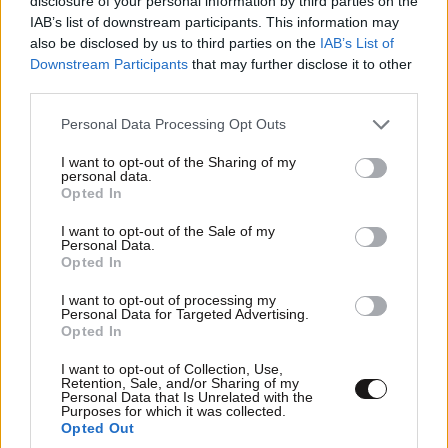
disclosure of your personal information by third parties on the
IAB’s list of downstream participants. This information may
also be disclosed by us to third parties on the
IAB’s List of
Downstream Participants
that may further disclose it to other
Ισπανία: Αντίποινα στη Ρώμη – Επαναφέρει
third parties.
τους ελέγχους για ταξιδιώτες από την Ιταλία
Please note that this website/app uses one or more Google
Personal Data Processing Opt Outs
services and may gather and store information including but
not limited to your visit or usage behaviour. You may click to
I want to opt-out of the Sharing of my
personal data.
grant or deny consent to Google and its third-party tags to
Opted In
use your data for below specified purposes in below Google
consent section.
I want to opt-out of the Sale of my
Personal Data.
Opted In
I want to opt-out of processing my
Personal Data for Targeted Advertising.
Opted In
I want to opt-out of Collection, Use,
Retention, Sale, and/or Sharing of my
Personal Data that Is Unrelated with the
Purposes for which it was collected.
Opted Out