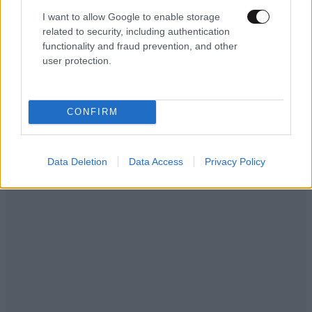
I want to allow Google to enable storage
related to security, including authentication
functionality and fraud prevention, and other
user protection.
Ακολουθήστε το
NEWSBEAST
στο
Google News
και μάθετε πρώτοι όλες τις ειδήσεις
CONFIRM
Data Deletion
Data Access
Privacy Policy