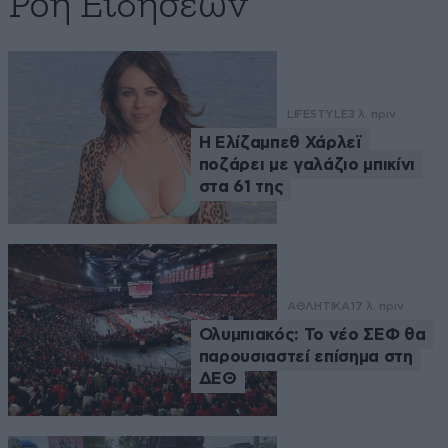
Ροή Ειδήσεων
LIFESTYLE
3 λ. πριν
Η Ελίζαμπεθ Χάρλεϊ
ποζάρει με γαλάζιο μπικίνι
στα 61 της
ΑΘΛΗΤΙΚΑ
17 λ. πριν
Ολυμπιακός: Το νέο ΣΕΦ θα
παρουσιαστεί επίσημα στη
ΔΕΘ