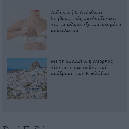
Αυξητική & Ανόρθωση
Στήθους: Πώς συνδυάζονται
για το τέλειο, εξατομικευμένο
αποτέλεσμα
Με τη SEAJETS, η Αμοργός
γίνεται η πιο αυθεντική
απόδραση των Κυκλάδων