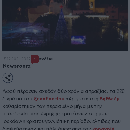
15·12·2021 20:17
σχόλια
1
Newsroom
Αφού πέρασαν σχεδόν δύο χρόνια απραξίας, τα 228
δωμάτια του
ξενοδοχείου
«Αραράτ» στη
Βηθλεέμ
καθαρίστηκαν τον περασμένο μήνα με την
προσδοκία μίας έκρηξης κρατήσεων στη μετά
lockdown χριστουγεννιάτικη περίοδο, ελπίδες που
διαψεύστηκαν και πάλι όμως από τον
κορονοϊό
.