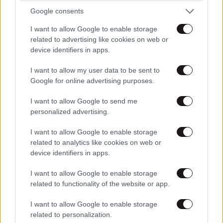
Από το «persona non grata» στην
Google consents
επανασύνδεση: Περού και Μεξικό τα
ξαναβρήκαν μετά τη φυγή της Μπέτσι Τσάβες
I want to allow Google to enable storage
related to advertising like cookies on web or
device identifiers in apps.
I want to allow my user data to be sent to
Google for online advertising purposes.
I want to allow Google to send me
personalized advertising.
I want to allow Google to enable storage
related to analytics like cookies on web or
device identifiers in apps.
I want to allow Google to enable storage
related to functionality of the website or app.
Το φαραωνικών διαστάσεων κτίριο που χτίζει ο
I want to allow Google to enable storage
Έλον Μασκ λέγεται Terafab και θα κοστίσει 16,8
related to personalization.
δισ. δολάρια