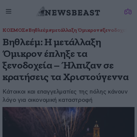
ΚΟΣΜΟΣ
#Βηθλεέμ
#μετάλλαξη Όμικρον
#ξενοδοχεία
#Χ
Βηθλεέμ: Η μετάλλαξη
Όμικρον έπληξε τα
ξενοδοχεία – Ήλπιζαν σε
κρατήσεις τα Χριστούγεννα
Κάτοικοι και επαγγελματίες της πόλης κάνουν
λόγο για οικονομική καταστροφή