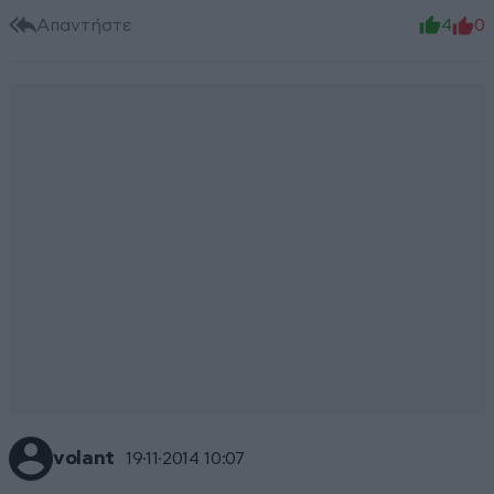
Απαντήστε
4
0
volant
19·11·2014 10:07