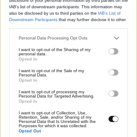
disclosure of your personal information by third parties on the
IAB’s list of downstream participants. This information may
also be disclosed by us to third parties on the
IAB’s List of
Downstream Participants
that may further disclose it to other
third parties.
Please note that this website/app uses one or more Google
Personal Data Processing Opt Outs
WSJ: Οι αμερικανικές υπηρεσίες συνδέουν τη
services and may gather and store information including but
Ρωσία με το drone που βρέθηκε στο
not limited to your visit or usage behaviour. You may click to
I want to opt-out of the Sharing of my
αεροδρόμιο της Λειψίας
personal data.
grant or deny consent to Google and its third-party tags to
Opted In
use your data for below specified purposes in below Google
consent section.
I want to opt-out of the Sale of my
Personal Data.
Opted In
I want to opt-out of processing my
Ακολουθήστε το
NEWSBEAST
στο
Google News
Personal Data for Targeted Advertising.
και μάθετε πρώτοι όλες τις ειδήσεις
Opted In
I want to opt-out of Collection, Use,
Retention, Sale, and/or Sharing of my
Personal Data that Is Unrelated with the
Purposes for which it was collected.
Opted Out