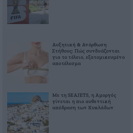
Αυξητική & Ανόρθωση
Στήθους: Πώς συνδυάζονται
για το τέλειο, εξατομικευμένο
αποτέλεσμα
Με τη SEAJETS, η Αμοργός
γίνεται η πιο αυθεντική
απόδραση των Κυκλάδων