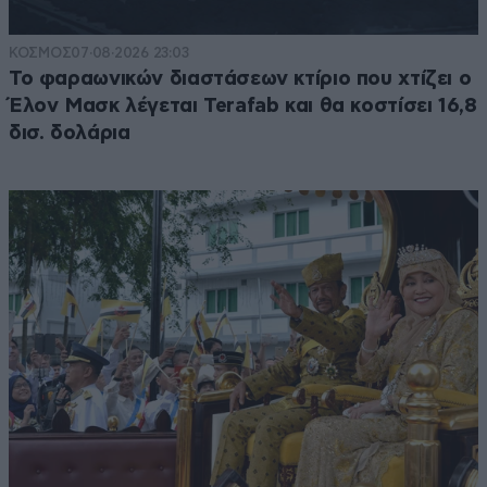
ΚΟΣΜΟΣ
07·08·2026 23:03
Το φαραωνικών διαστάσεων κτίριο που χτίζει ο
Έλον Μασκ λέγεται Terafab και θα κοστίσει 16,8
δισ. δολάρια