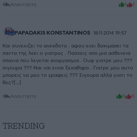
Απαντήστε
1
1
PAPADAKIS KONSTANTINOS
18·11·2014 19:57
Και συνεχιζει το ανεκδοτο . αφου εχει δοκιμασει τα
παντα της λεει ο γιατρος . Πασχεις απο μια ασθενεια
σπανια που λεγεται ανοργασμια . Ουφ γιατρε μου ???
σιγουρα ??? Ναι ναι ειναι ξεκαθαρο . Γιατρε μου αυτο
μπορεις να μου το γραψεις ??? Σιγουρα αλλα γιατι το
θες?[...]
Απαντήστε
0
0
TRENDING