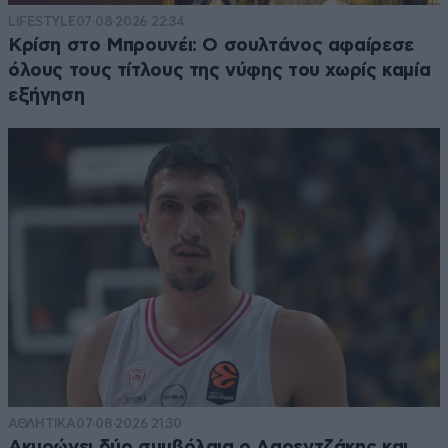
LIFESTYLE
07·08·2026 22:34
Κρίση στο Μπρουνέι: Ο σουλτάνος αφαίρεσε
όλους τους τίτλους της νύφης του χωρίς καμία
εξήγηση
ΑΘΛΗΤΙΚΑ
07·08·2026 21:30
Ακυρώνει δύο συμβόλαια ο Λαρεντζάκης και