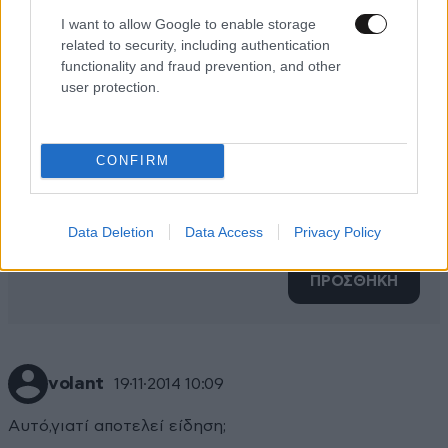
I want to allow Google to enable storage
related to security, including authentication
functionality and fraud prevention, and other
user protection.
CONFIRM
Xαρακτήρες: 0/1000
Data Deletion
Data Access
Privacy Policy
Διαβάστε και ακολουθήστε τους κανόνες σχολιασμού
ΠΡΟΣΘΗΚΗ
volant
19·11·2014 10:09
Αυτό,γιατί αποτελεί είδηση;