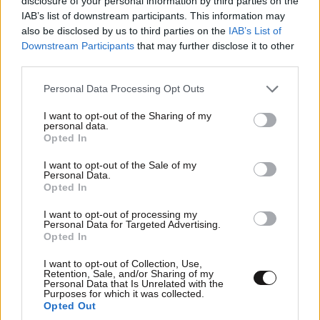
ΣΧΌΛΙΑ ΑΝΑΓΝΩΣΤΏΝ
0
disclosure of your personal information by third parties on the
IAB’s list of downstream participants. This information may
also be disclosed by us to third parties on the
IAB’s List of
Downstream Participants
that may further disclose it to other
third parties.
Please note that this website/app uses one or more Google
Personal Data Processing Opt Outs
services and may gather and store information including but
ΠΡΟΣΘΕΣΤΕ ΤΟ ΣΧΟΛΙΟ ΣΑΣ
not limited to your visit or usage behaviour. You may click to
I want to opt-out of the Sharing of my
personal data.
grant or deny consent to Google and its third-party tags to
Opted In
use your data for below specified purposes in below Google
consent section.
I want to opt-out of the Sale of my
Personal Data.
Opted In
I want to opt-out of processing my
Personal Data for Targeted Advertising.
Opted In
I want to opt-out of Collection, Use,
Retention, Sale, and/or Sharing of my
Xαρακτήρες: 0/1000
Personal Data that Is Unrelated with the
Purposes for which it was collected.
Opted Out
Διαβάστε και ακολουθήστε τους κανόνες σχολιασμού