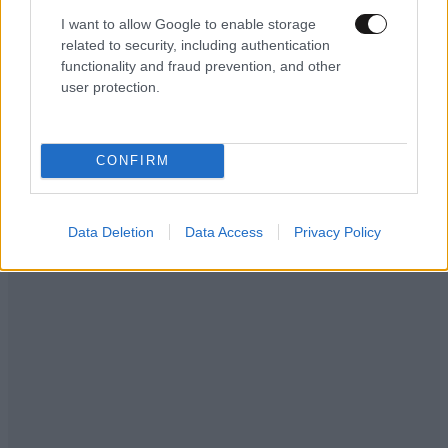
LIFESTYLE
06·08·2026 18:51
I want to allow Google to enable storage
Χρίστος Κούγιας – Η αυστηρή ανακοίνωση για
related to security, including authentication
functionality and fraud prevention, and other
την προσωπική του ζωή: «Δεν αποτελεί
user protection.
αντικείμενο δημόσιας συζήτησης»
CONFIRM
Data Deletion
Data Access
Privacy Policy