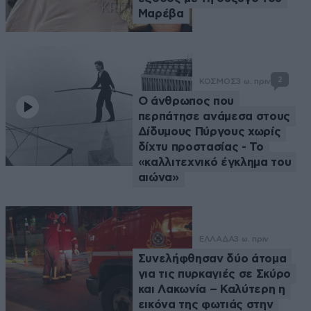
Μαρέβα
2
ΚΟΣΜΟΣ
3 ω. πριν
Ο άνθρωπος που
περπάτησε ανάμεσα στους
Δίδυμους Πύργους χωρίς
δίχτυ προστασίας - Το
«καλλιτεχνικό έγκλημα του
αιώνα»
ΕΛΛΑΔΑ
3 ω. πριν
Συνελήφθησαν δύο άτομα
για τις πυρκαγιές σε Σκύρο
και Λακωνία – Καλύτερη η
εικόνα της φωτιάς στην