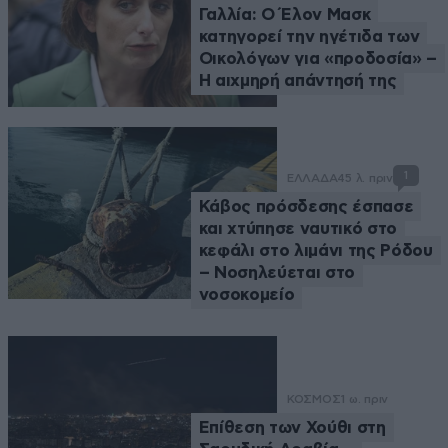
Γαλλία: Ο Έλον Μασκ
κατηγορεί την ηγέτιδα των
Οικολόγων για «προδοσία» –
Η αιχμηρή απάντησή της
1
ΕΛΛΑΔΑ
45 λ. πριν
Κάβος πρόσδεσης έσπασε
και χτύπησε ναυτικό στο
κεφάλι στο λιμάνι της Ρόδου
– Νοσηλεύεται στο
νοσοκομείο
ΚΟΣΜΟΣ
1 ω. πριν
Επίθεση των Χούθι στη