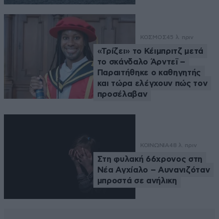
ΚΟΣΜΟΣ
45 λ. πριν
«Τρίζει» το Κέιμπριτζ μετά
το σκάνδαλο Άρντεϊ –
Παραιτήθηκε ο καθηγητής
και τώρα ελέγχουν πώς τον
προσέλαβαν
ΚΟΙΝΩΝΙΑ
48 λ. πριν
Στη φυλακή 66χρονος στη
Νέα Αγχίαλο – Αυνανιζόταν
μπροστά σε ανήλικη