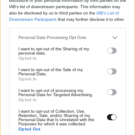
disclosure of your personal information by third parties on the
IAB’s list of downstream participants. This information may
also be disclosed by us to third parties on the
IAB’s List of
Downstream Participants
that may further disclose it to other
third parties.
TRENDING
Please note that this website/app uses one or more Google
Personal Data Processing Opt Outs
services and may gather and store information including but
not limited to your visit or usage behaviour. You may click to
I want to opt-out of the Sharing of my
personal data.
grant or deny consent to Google and its third-party tags to
Opted In
use your data for below specified purposes in below Google
consent section.
I want to opt-out of the Sale of my
Personal Data.
Opted In
I want to opt-out of processing my
Personal Data for Targeted Advertising.
Opted In
I want to opt-out of Collection, Use,
Retention, Sale, and/or Sharing of my
Personal Data that Is Unrelated with the
Purposes for which it was collected.
Opted Out
LIFESTYLE
07·08·2026 18:48