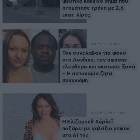
ψεύτικο κόκκινο σήμα που
σταμάτησε τρένο με 2,6
εκατ. λίρες
ΚΟΣΜΟΣ
9 λ. πριν
Τον συνέλαβαν για φόνο
στο Λονδίνο, τον άφησαν
ελεύθερο και σκότωσε ξανά
– Η αστυνομία ζητά
συγγνώμη
LIFESTYLE
15 λ. πριν
Η Ελίζαμπεθ Χάρλεϊ
ποζάρει με γαλάζιο μπικίνι
στα 61 της