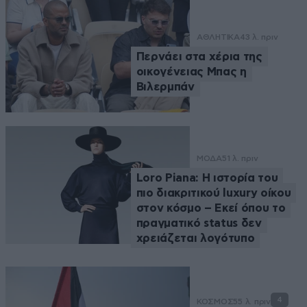
ΑΘΛΗΤΙΚΑ
43 λ. πριν
Περνάει στα χέρια της
οικογένειας Μπας η
Βιλερμπάν
ΜΟΔΑ
51 λ. πριν
Loro Piana: Η ιστορία του
πιο διακριτικού luxury οίκου
στον κόσμο – Εκεί όπου το
πραγματικό status δεν
χρειάζεται λογότυπο
4
ΚΟΣΜΟΣ
55 λ. πριν