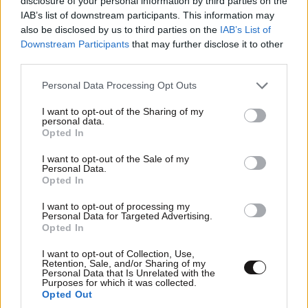
disclosure of your personal information by third parties on the
IAB’s list of downstream participants. This information may
also be disclosed by us to third parties on the
IAB’s List of
Downstream Participants
that may further disclose it to other
third parties.
Please note that this website/app uses one or more Google
Personal Data Processing Opt Outs
LIFESTYLE
08·08·2026 19:12
services and may gather and store information including but
Εριέττα Κούρκουλου – Τα 33α γενέθλια και τα
not limited to your visit or usage behaviour. You may click to
I want to opt-out of the Sharing of my
φιλιά με τον Βύρωνα Βασιλειάδη: «Καμία στιγμή
personal data.
grant or deny consent to Google and its third-party tags to
Opted In
ευτυχίας δεδομένη»
use your data for below specified purposes in below Google
consent section.
I want to opt-out of the Sale of my
Personal Data.
Opted In
I want to opt-out of processing my
Personal Data for Targeted Advertising.
Opted In
I want to opt-out of Collection, Use,
Retention, Sale, and/or Sharing of my
Personal Data that Is Unrelated with the
Purposes for which it was collected.
Opted Out