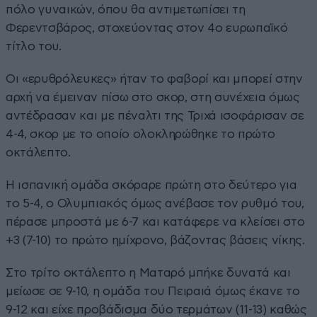
πόλο γυναικών, όπου θα αντιμετωπίσει τη
Φερεντσβάρος, στοχεύοντας στον 4ο ευρωπαϊκό
τίτλο του.
Οι «ερυθρόλευκες» ήταν το φαβορί και μπορεί στην
αρχή να έμειναν πίσω στο σκορ, στη συνέχεια όμως
αντέδρασαν και με πέναλτι της Τριχά ισοφάρισαν σε
4-4, σκορ με το οποίο ολοκληρώθηκε το πρώτο
οκτάλεπτο.
Η ισπανική ομάδα σκόραρε πρώτη στο δεύτερο για
το 5-4, ο Ολυμπιακός όμως ανέβασε τον ρυθμό του,
πέρασε μπροστά με 6-7 και κατάφερε να κλείσει στο
+3 (7-10) το πρώτο ημίχρονο, βάζοντας βάσεις νίκης.
Στο τρίτο οκτάλεπτο η Ματαρό μπήκε δυνατά και
μείωσε σε 9-10, η ομάδα του Πειραιά όμως έκανε το
9-12 και είχε προβάδισμα δύο τερμάτων (11-13) καθώς