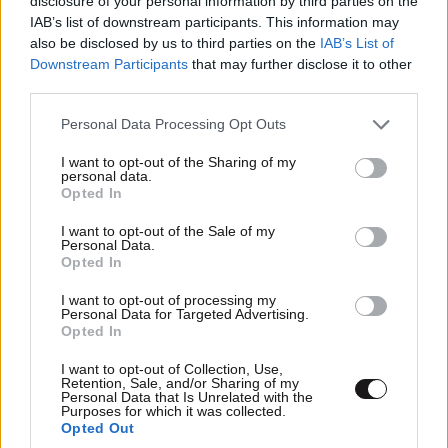
disclosure of your personal information by third parties on the
IAB’s list of downstream participants. This information may
also be disclosed by us to third parties on the
IAB’s List of
Downstream Participants
that may further disclose it to other
third parties.
Απαντήσεις για τη Βρετανίδα που βρέθηκε σε
Please note that this website/app uses one or more Google
Personal Data Processing Opt Outs
βαλίτσα στην Κυψέλη ζητούν οι Αρχές – Ο
services and may gather and store information including but
ιατρικός φάκελος, η κατάθεση-«κλειδί» και τα
not limited to your visit or usage behaviour. You may click to
I want to opt-out of the Sharing of my
personal data.
sms
grant or deny consent to Google and its third-party tags to
Opted In
use your data for below specified purposes in below Google
consent section.
I want to opt-out of the Sale of my
Personal Data.
Opted In
I want to opt-out of processing my
Personal Data for Targeted Advertising.
Opted In
I want to opt-out of Collection, Use,
Retention, Sale, and/or Sharing of my
Personal Data that Is Unrelated with the
Purposes for which it was collected.
Opted Out