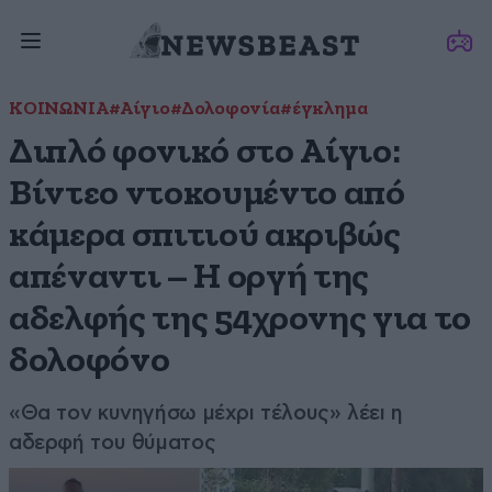
ΚΟΙΝΩΝΙΑ
#Αίγιο
#Δολοφονία
#έγκλημα
Διπλό φονικό στο Αίγιο:
Βίντεο ντοκουμέντο από
κάμερα σπιτιού ακριβώς
απέναντι – Η οργή της
αδελφής της 54χρονης για το
δολοφόνο
«Θα τον κυνηγήσω μέχρι τέλους» λέει η
αδερφή του θύματος