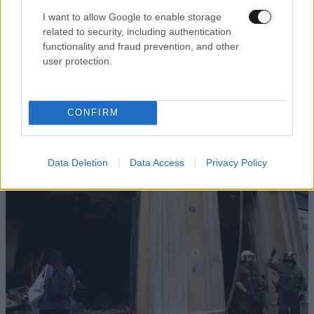
I want to allow Google to enable storage
related to security, including authentication
Ενώπιον της Δικαιοσύνης σήμερα η 46χρονη
functionality and fraud prevention, and other
κατηγορούμενη για τη φονική επίθεση στη
user protection.
Marfin – Τα στοιχεία που την «πρόδωσαν» και
οι ρόλοι
CONFIRM
Data Deletion
Data Access
Privacy Policy