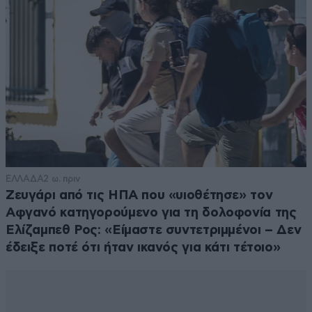
Leukothei
11·06·2026 09:32
To motivo uparchei.Ton petoussan apo to
spiti.Uparchei omos kai ena akomi atomo sto spiti?
Απαντήστε
0
0
Τι πλάνο
10·06·2026 19:17
ΕΛΛΑΔΑ
2 ω. πριν
Ζευγάρι από τις ΗΠΑ που «υιοθέτησε» τον
Πλανάρα…δεν φαίνεται τιπουτα 😂
Αφγανό κατηγορούμενο για τη δολοφονία της
Απαντήστε
0
0
Ελίζαμπεθ Ρος: «Είμαστε συντετριμμένοι – Δεν
έδειξε ποτέ ότι ήταν ικανός για κάτι τέτοιο»
Memory
10·06·2026 19:06