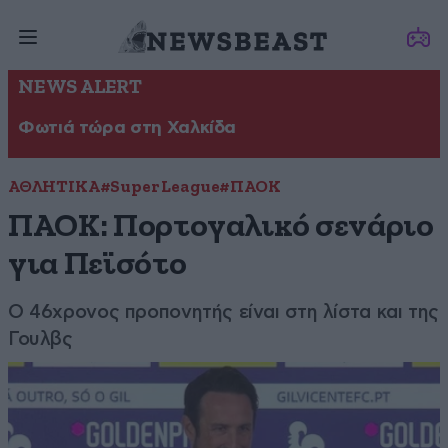
NEWS ALERT
Φωτιά τώρα στη Χαλκίδα
ΑΘΛΗΤΙΚΑ
#Super League
#ΠΑΟΚ
ΠΑΟΚ: Πορτογαλικό σενάριο
για Πεϊσότο
Ο 46χρονος προπονητής είναι στη λίστα και της
Γουλβς