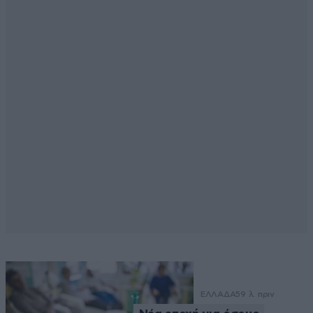
ΕΛΛΑΔΑ
59 λ. πριν