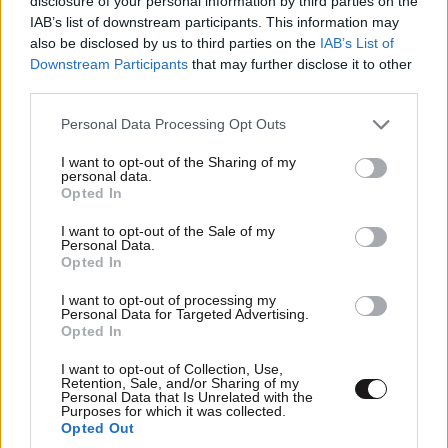
disclosure of your personal information by third parties on the
IAB’s list of downstream participants. This information may
ΚΟΣΜΟΣ
10·08·2026 19:20
also be disclosed by us to third parties on the
IAB’s List of
Αναστάτωση στα τουρκικά ΜΜΕ: «Το Ισραήλ θα
Downstream Participants
that may further disclose it to other
στήσει συμμαχία επτά χωρών απέναντι σε
third parties.
Τουρκία, Σαουδική Αραβία και Πακιστάν»
Please note that this website/app uses one or more Google
Personal Data Processing Opt Outs
services and may gather and store information including but
not limited to your visit or usage behaviour. You may click to
I want to opt-out of the Sharing of my
personal data.
grant or deny consent to Google and its third-party tags to
Opted In
use your data for below specified purposes in below Google
consent section.
I want to opt-out of the Sale of my
Personal Data.
Opted In
I want to opt-out of processing my
Personal Data for Targeted Advertising.
Opted In
I want to opt-out of Collection, Use,
Retention, Sale, and/or Sharing of my
Personal Data that Is Unrelated with the
Purposes for which it was collected.
Opted Out