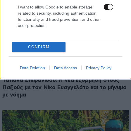
I want to allow Google to enable storage
related to security, including authentication
functionality and fraud prevention, and other
user protection.
CONFIRM
Data Deletion
Data Access
Privacy Policy
LIFESTYLE
2 ω. πριν
Τατιάνα Στεφανίδου: Η νέα εξόρμηση στους
Παξούς με τον Νίκο Ευαγγελάτο και το μήνυμα
με νόημα