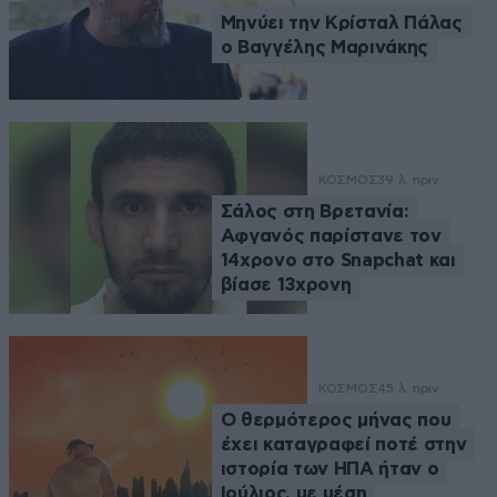
Μηνύει την Κρίσταλ Πάλας
ο Βαγγέλης Μαρινάκης
ΚΟΣΜΟΣ
39 λ. πριν
Σάλος στη Βρετανία:
Αφγανός παρίστανε τον
14χρονο στο Snapchat και
βίασε 13χρονη
ΚΟΣΜΟΣ
45 λ. πριν
Ο θερμότερος μήνας που
έχει καταγραφεί ποτέ στην
ιστορία των ΗΠΑ ήταν ο
Ιούλιος, με μέση