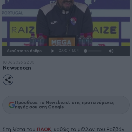
Ακούστε το άρθρο
10·06·2026 22:30
Newsroom
Πρόσθεσε το Newsbeast στις προτεινόμενες
πηγές σου στη Google
Στη λίστα του
ΠΑΟΚ
, καθώς το μέλλον του Ραζβάν