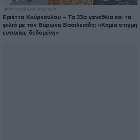
LIFESTYLE
08·08·2026 19:12
Εριέττα Κούρκουλου – Τα 33α γενέθλια και τα
φιλιά με τον Βύρωνα Βασιλειάδη: «Καμία στιγμή
ευτυχίας δεδομένη»