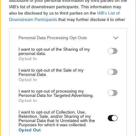
disclosure of your personal information by third parties on the
IAB’s list of downstream participants. This information may
also be disclosed by us to third parties on the
IAB’s List of
Downstream Participants
that may further disclose it to other
third parties.
Please note that this website/app uses one or more Google
Personal Data Processing Opt Outs
services and may gather and store information including but
not limited to your visit or usage behaviour. You may click to
I want to opt-out of the Sharing of my
personal data.
grant or deny consent to Google and its third-party tags to
Opted In
use your data for below specified purposes in below Google
consent section.
I want to opt-out of the Sale of my
Personal Data.
ΚΟΣΜΟΣ
09·08·2026 07:44
Opted In
Η αυτοκρατορία του «Έντικ» και ο «μεγάλος»
I want to opt-out of processing my
που φέρεται να βρίσκεται πίσω του – Τι ορίζει ο
Personal Data for Targeted Advertising.
όρος Greek Mafia
Opted In
I want to opt-out of Collection, Use,
Retention, Sale, and/or Sharing of my
Personal Data that Is Unrelated with the
Purposes for which it was collected.
Opted Out