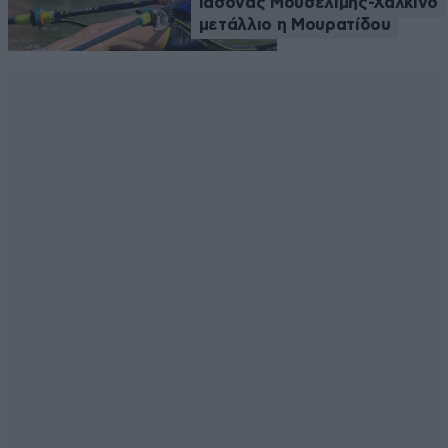
Ιάσονας Μουσελίμης-Χάλκινο
μετάλλιο η Μουρατίδου