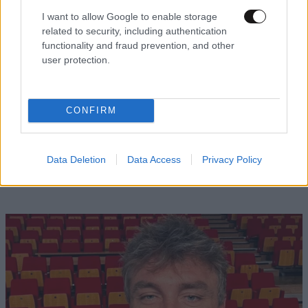
I want to allow Google to enable storage
related to security, including authentication
functionality and fraud prevention, and other
user protection.
CONFIRM
ΕΛΛΑΔΑ
1 ω. πριν
Προσωπικό πάρκινγκ στο Σαρακήνικο:
Data Deletion
Data Access
Privacy Policy
Ελικόπτερο προσγειώθηκε στα διάσημα βράχια
της Μήλου – Ο ιδιοκτήτης κατέβηκε για μπάνιο