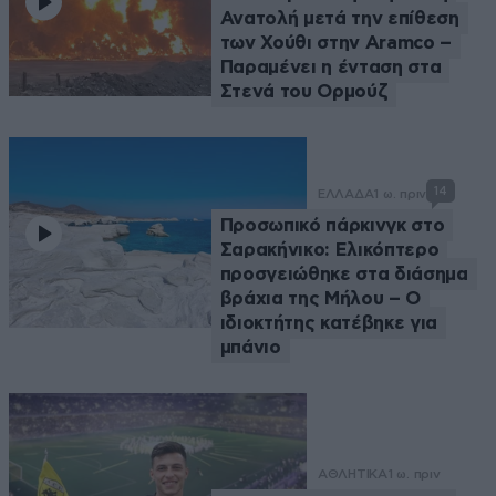
Ανατολή μετά την επίθεση
των Χούθι στην Aramco –
Παραμένει η ένταση στα
Στενά του Ορμούζ
14
ΕΛΛΑΔΑ
1 ω. πριν
Προσωπικό πάρκινγκ στο
Σαρακήνικο: Ελικόπτερο
προσγειώθηκε στα διάσημα
βράχια της Μήλου – Ο
ιδιοκτήτης κατέβηκε για
μπάνιο
ΑΘΛΗΤΙΚΑ
1 ω. πριν