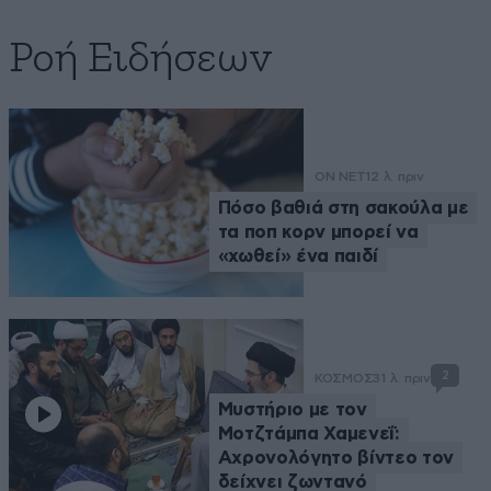
Ροή Ειδήσεων
ON NET
12 λ. πριν
Πόσο βαθιά στη σακούλα με
τα ποπ κορν μπορεί να
«χωθεί» ένα παιδί
2
ΚΟΣΜΟΣ
31 λ. πριν
Μυστήριο με τον
Μοτζτάμπα Χαμενεΐ:
Αχρονολόγητο βίντεο τον
δείχνει ζωντανό