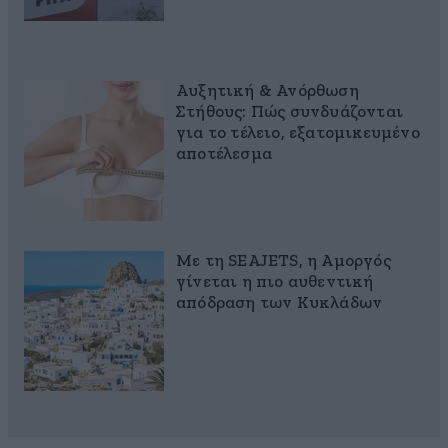
Αυξητική & Ανόρθωση
Στήθους: Πώς συνδυάζονται
για το τέλειο, εξατομικευμένο
αποτέλεσμα
Με τη SEAJETS, η Αμοργός
γίνεται η πιο αυθεντική
απόδραση των Κυκλάδων