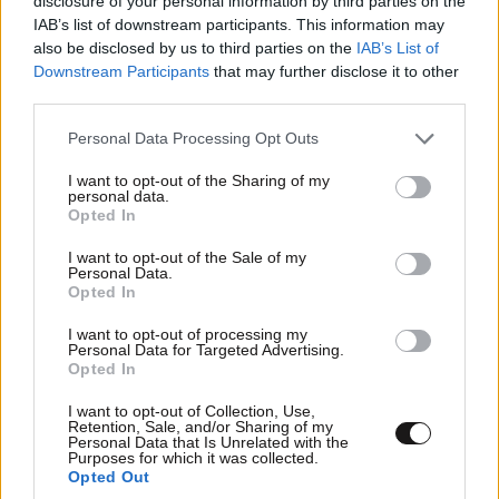
disclosure of your personal information by third parties on the
IAB’s list of downstream participants. This information may
also be disclosed by us to third parties on the
IAB’s List of
Downstream Participants
that may further disclose it to other
third parties.
Please note that this website/app uses one or more Google
Personal Data Processing Opt Outs
services and may gather and store information including but
not limited to your visit or usage behaviour. You may click to
I want to opt-out of the Sharing of my
personal data.
grant or deny consent to Google and its third-party tags to
Opted In
use your data for below specified purposes in below Google
consent section.
I want to opt-out of the Sale of my
Personal Data.
Opted In
I want to opt-out of processing my
Personal Data for Targeted Advertising.
Opted In
I want to opt-out of Collection, Use,
Retention, Sale, and/or Sharing of my
Personal Data that Is Unrelated with the
Purposes for which it was collected.
FITNESS
09·08·2026 09:30
Opted Out
Οι 5 ασκήσεις που πρέπει να κάνετε για μια ζωή