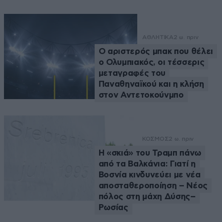
ΑΘΛΗΤΙΚΑ
2 ω. πριν
Ο αριστερός μπακ που θέλει
ο Ολυμπιακός, οι τέσσερις
μεταγραφές του
Παναθηναϊκού και η κλήση
στον Αντετοκούνμπο
ΚΟΣΜΟΣ
2 ω. πριν
Η «σκιά» του Τραμπ πάνω
από τα Βαλκάνια: Γιατί η
Βοσνία κινδυνεύει με νέα
αποσταθεροποίηση – Νέος
πόλος στη μάχη Δύσης–
Ρωσίας