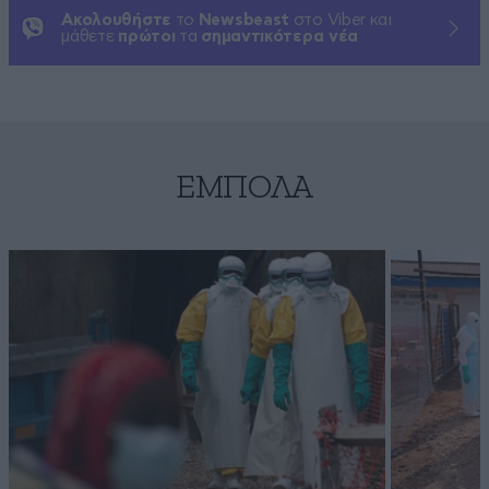
Ακολουθήστε
το
Newsbeast
στο Viber και
μάθετε
πρώτοι
τα
σημαντικότερα νέα
ΈΜΠΟΛΑ