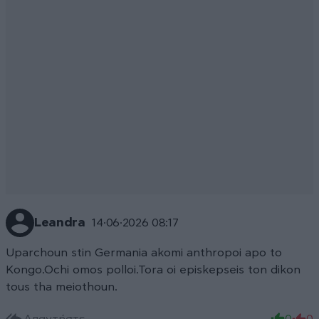
Leandra
14·06·2026 08:17
Uparchoun stin Germania akomi anthropoi apo to
Kongo.Ochi omos polloi.Tora oi episkepseis ton dikon
tous tha meiothoun.
Απαντήστε
0
0