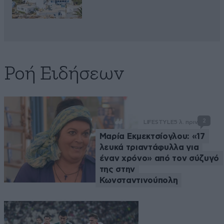
Ροή Ειδήσεων
2
LIFESTYLE
5 λ. πριν
Μαρία Εκμεκτσίογλου: «17
λευκά τριαντάφυλλα για
έναν χρόνο» από τον σύζυγό
της στην
Κωνσταντινούπολη