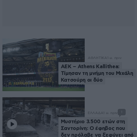
ΑΘΛΗΤΙΚΑ
1 ω. πριν
ΑΕΚ – Athens Kallithea:
Τίμησαν τη μνήμη του Μιχάλη
Κατσούρη οι δύο
1
ΕΛΛΑΔΑ
1 ω. πριν
Μυστήριο 3.500 ετών στη
Σαντορίνη: Ο έφηβος που
δεν πρόλαβε να ξεφύγει από