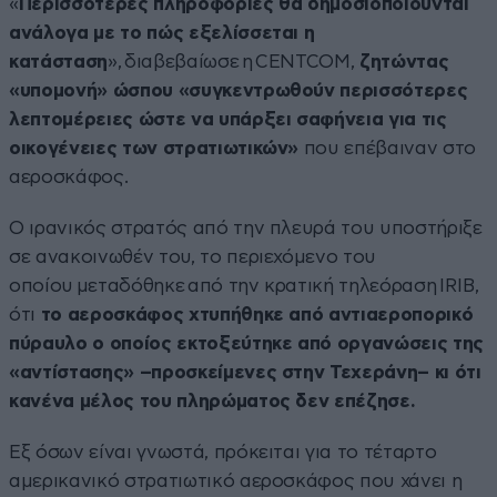
«
Περισσότερες πληροφορίες θα δημοσιοποιούνται
ανάλογα με το πώς εξελίσσεται η
κατάσταση
», διαβεβαίωσε η CENTCOM,
ζητώντας
«υπομονή» ώσπου «συγκεντρωθούν περισσότερες
λεπτομέρειες ώστε να υπάρξει σαφήνεια για τις
οικογένειες των στρατιωτικών»
που επέβαιναν στο
αεροσκάφος.
Ο ιρανικός στρατός από την πλευρά του υποστήριξε
σε ανακοινωθέν του, το περιεχόμενο του
οποίου μεταδόθηκε από την κρατική τηλεόραση IRIB,
ότι
το αεροσκάφος χτυπήθηκε από αντιαεροπορικό
πύραυλο ο οποίος εκτοξεύτηκε από οργανώσεις της
«αντίστασης» –προσκείμενες στην Τεχεράνη– κι ότι
κανένα μέλος του πληρώματος δεν επέζησε.
Εξ όσων είναι γνωστά, πρόκειται για το τέταρτο
αμερικανικό στρατιωτικό αεροσκάφος που χάνει η