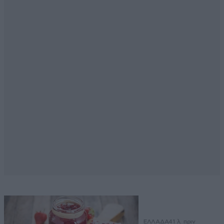
ΕΛΛΑΔΑ
41 λ. πριν