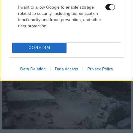
I want to allow Google to enable storage
ΟΙΚΟΝΟΜΙΑ
08·08·2026 13:03
related to security, including authentication
Ποιοι φορολογούμενοι θα λάβουν email ή
functionality and fraud prevention, and other
τηλεφώνημα από την ΑΑΔΕ για φορολογικές
user protection.
εκκρεμότητες
CONFIRM
Data Deletion
Data Access
Privacy Policy