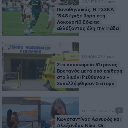
ΑΘΛΗΤΙΚΑ
15 λ. πριν
Παναθηναϊκός: Η ΤΣΣΚΑ
1948 έριξε 3άρα στη
Λοκομοτίβ Σόφιας
αλλάζοντας όλη την 11άδα
ΚΟΙΝΩΝΙΑ
17 λ. πριν
Στο νοσοκομείο 51χρονος
Βρετανός μετά από επίθεση
στο λιμάνι Ρεθύμνου –
Συνελλήφθησαν 5 άτομα
2
LIFESTYLE
29 λ. πριν
Κωνσταντίνος Αργυρός και
Αλεξάνδρα Νίκα: Οι