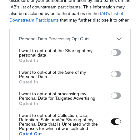
disclosure of your personal information by third parties on the
IAB’s list of downstream participants. This information may
also be disclosed by us to third parties on the
IAB’s List of
Downstream Participants
that may further disclose it to other
third parties.
Please note that this website/app uses one or more Google
Personal Data Processing Opt Outs
services and may gather and store information including but
not limited to your visit or usage behaviour. You may click to
I want to opt-out of the Sharing of my
personal data.
grant or deny consent to Google and its third-party tags to
Opted In
use your data for below specified purposes in below Google
consent section.
I want to opt-out of the Sale of my
Personal Data.
Opted In
I want to opt-out of processing my
Personal Data for Targeted Advertising.
Opted In
I want to opt-out of Collection, Use,
Retention, Sale, and/or Sharing of my
Personal Data that Is Unrelated with the
Purposes for which it was collected.
Opted Out