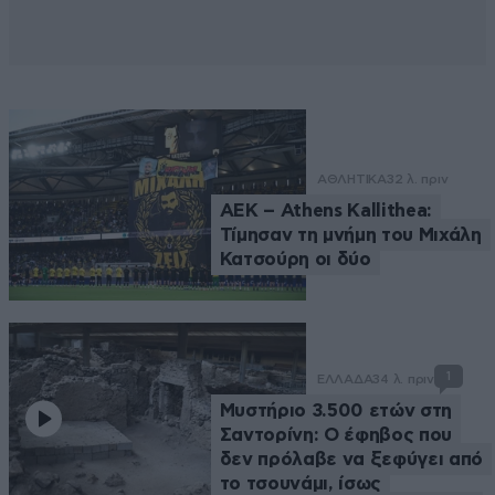
ΑΘΛΗΤΙΚΑ
32 λ. πριν
ΑΕΚ – Athens Kallithea:
Τίμησαν τη μνήμη του Μιχάλη
Κατσούρη οι δύο
1
ΕΛΛΑΔΑ
34 λ. πριν
Μυστήριο 3.500 ετών στη
Σαντορίνη: Ο έφηβος που
δεν πρόλαβε να ξεφύγει από
το τσουνάμι, ίσως