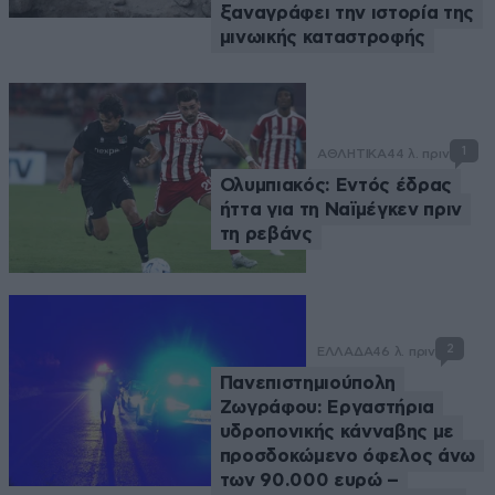
ξαναγράφει την ιστορία της
μινωικής καταστροφής
1
ΑΘΛΗΤΙΚΑ
44 λ. πριν
Ολυμπιακός: Εντός έδρας
ήττα για τη Ναϊμέγκεν πριν
τη ρεβάνς
2
ΕΛΛΑΔΑ
46 λ. πριν
Πανεπιστημιούπολη
Ζωγράφου: Εργαστήρια
υδροπονικής κάνναβης με
προσδοκώμενο όφελος άνω
των 90.000 ευρώ –