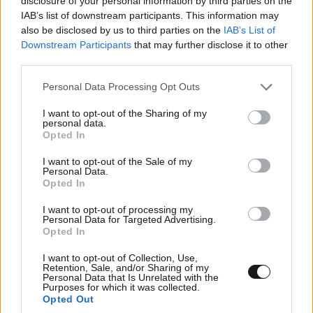
disclosure of your personal information by third parties on the
IAB’s list of downstream participants. This information may
Η φούστα-παρεό είναι το πιο stylish κομμάτι
also be disclosed by us to third parties on the
IAB’s List of
του καλοκαιριού
Downstream Participants
that may further disclose it to other
third parties.
Please note that this website/app uses one or more Google
Personal Data Processing Opt Outs
services and may gather and store information including but
not limited to your visit or usage behaviour. You may click to
I want to opt-out of the Sharing of my
Ακολουθήστε το
NEWSBEAST
στο
Google News
personal data.
grant or deny consent to Google and its third-party tags to
Opted In
και μάθετε πρώτοι όλες τις ειδήσεις
use your data for below specified purposes in below Google
consent section.
I want to opt-out of the Sale of my
Personal Data.
Opted In
I want to opt-out of processing my
Personal Data for Targeted Advertising.
Opted In
I want to opt-out of Collection, Use,
Retention, Sale, and/or Sharing of my
Personal Data that Is Unrelated with the
Purposes for which it was collected.
Opted Out