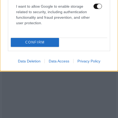
ΟΙΚΟΝΟΜΙΑ
08·08·2026 13:03
I want to allow Google to enable storage
Ποιοι φορολογούμενοι θα λάβουν email ή
related to security, including authentication
τηλεφώνημα από την ΑΑΔΕ για φορολογικές
functionality and fraud prevention, and other
εκκρεμότητες
user protection.
CONFIRM
Data Deletion
Data Access
Privacy Policy