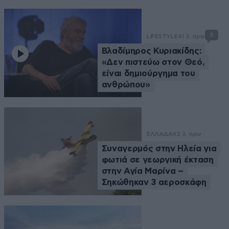
5
LIFESTYLE
41 λ. πριν
Βλαδίμηρος Κυριακίδης:
«Δεν πιστεύω στον Θεό,
είναι δημιούργημα του
ανθρώπου»
ΕΛΛΑΔΑ
42 λ. πριν
Συναγερμός στην Ηλεία για
φωτιά σε γεωργική έκταση
στην Αγία Μαρίνα –
Σηκώθηκαν 3 αεροσκάφη