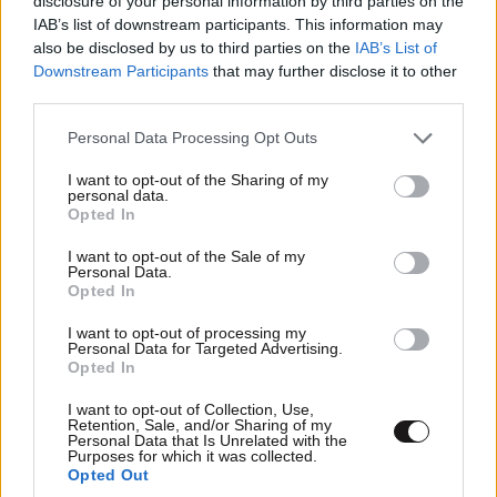
disclosure of your personal information by third parties on the
IAB’s list of downstream participants. This information may
also be disclosed by us to third parties on the
IAB’s List of
Downstream Participants
that may further disclose it to other
third parties.
Please note that this website/app uses one or more Google
Personal Data Processing Opt Outs
services and may gather and store information including but
not limited to your visit or usage behaviour. You may click to
I want to opt-out of the Sharing of my
personal data.
grant or deny consent to Google and its third-party tags to
Opted In
use your data for below specified purposes in below Google
consent section.
I want to opt-out of the Sale of my
Personal Data.
Opted In
I want to opt-out of processing my
Personal Data for Targeted Advertising.
Opted In
I want to opt-out of Collection, Use,
Retention, Sale, and/or Sharing of my
Personal Data that Is Unrelated with the
Purposes for which it was collected.
Opted Out