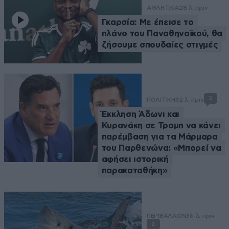
ΑΘΛΗΤΙΚΑ
28 λ. πριν
Γκαρσία: Με έπεισε το
πλάνο του Παναθηναϊκού, θα
ζήσουμε σπουδαίες στιγμές
3
ΠΟΛΙΤΙΚΗ
32 λ. πριν
Έκκληση Άδωνι και
Κυρανάκη σε Τραμπ να κάνει
παρέμβαση για τα Μάρμαρα
του Παρθενώνα: «Μπορεί να
αφήσει ιστορική
παρακαταθήκη»
ΠΕΡΙΒΑΛΛΟΝ
36 λ. πριν
2