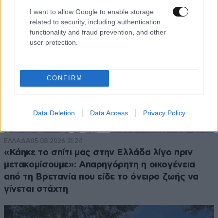
I want to allow Google to enable storage
related to security, including authentication
functionality and fraud prevention, and other
user protection.
CONFIRM
Data Deletion
Data Access
Privacy Policy
ΕΛΛΑΔΑ
05·08·2026 21:24
«Κάηκε το σπίτι μας στην Ελλάδα λίγο πριν
μετακομίσουμε»: Απαρηγόρητη η οικογένεια
από τη Βρετανία που είδε το όνειρο ζωής να
γίνεται στάχτη