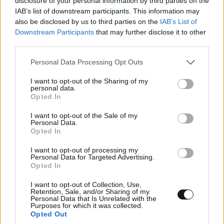
disclosure of your personal information by third parties on the
IAB’s list of downstream participants. This information may
also be disclosed by us to third parties on the
IAB’s List of
Downstream Participants
that may further disclose it to other
third parties.
Please note that this website/app uses one or more Google
Personal Data Processing Opt Outs
services and may gather and store information including but
ΚΟΣΜΟΣ
09·08·2026 00:09
not limited to your visit or usage behaviour. You may click to
I want to opt-out of the Sharing of my
Η δολοφονία της εγκύου Σάρον Τέιτ – Τι
personal data.
grant or deny consent to Google and its third-party tags to
απέγιναν τα μέλη της «Οικογένειας Μάνσον»;
Opted In
use your data for below specified purposes in below Google
consent section.
I want to opt-out of the Sale of my
Personal Data.
Opted In
I want to opt-out of processing my
Personal Data for Targeted Advertising.
Opted In
I want to opt-out of Collection, Use,
Retention, Sale, and/or Sharing of my
Personal Data that Is Unrelated with the
Purposes for which it was collected.
Opted Out