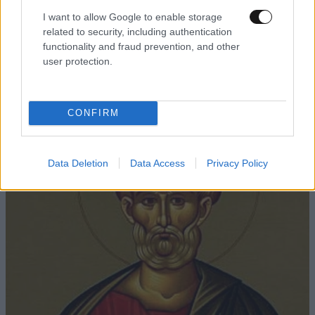
I want to allow Google to enable storage
related to security, including authentication
ΕΛΛΑΔΑ
2 ω. πριν
functionality and fraud prevention, and other
Πώς έγινε το τροχαίο στη Λεωφόρο Σουνίου –
user protection.
Ο κρίσιμος ελιγμός του οδηγού – Παρεμένουν
στο 401 ΣΝ οι δύο αστυνομικοί της ομάδας
ΔΙΑΣ
CONFIRM
Data Deletion
Data Access
Privacy Policy