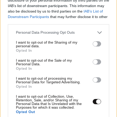
disclosure of your personal information by third parties on the
ΠΕΡΙΣΣΟΤΕΡΑ ΑΠΟ TO ΤΑΞΙΔΙ
IAB’s list of downstream participants. This information may
also be disclosed by us to third parties on the
IAB’s List of
Downstream Participants
that may further disclose it to other
third parties.
Please note that this website/app uses one or more Google
Personal Data Processing Opt Outs
services and may gather and store information including but
not limited to your visit or usage behaviour. You may click to
I want to opt-out of the Sharing of my
personal data.
grant or deny consent to Google and its third-party tags to
Opted In
use your data for below specified purposes in below Google
consent section.
I want to opt-out of the Sale of my
Personal Data.
Opted In
I want to opt-out of processing my
Personal Data for Targeted Advertising.
Opted In
I want to opt-out of Collection, Use,
Retention, Sale, and/or Sharing of my
Πάτμος: Η παραλία-σύμβολο ενός νησιού
Personal Data that Is Unrelated with the
γεμάτου μυστήριο
Purposes for which it was collected.
Opted Out