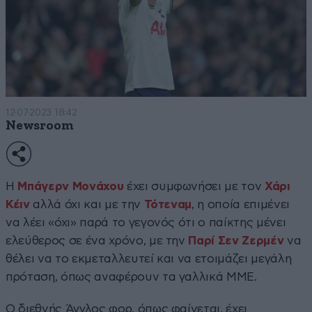
12·07·2023 18:42
Newsroom
Η
Μπάγερν Μονάχου
έχει συμφωνήσει με τον
Χάρι
Κέιν
αλλά όχι και με την
Τότεναμ
, η οποία επιμένει
να λέει «όχι» παρά το γεγονός ότι ο παίκτης μένει
ελεύθερος σε ένα χρόνο, με την
Παρί Σεν Ζερμέν
να
θέλει να το εκμεταλλευτεί και να ετοιμάζει μεγάλη
πρόταση, όπως αναφέρουν τα γαλλικά ΜΜΕ.
Ο διεθνής Άγγλος φορ, όπως φαίνεται, έχει