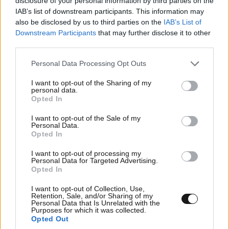
disclosure of your personal information by third parties on the
IAB’s list of downstream participants. This information may
also be disclosed by us to third parties on the
IAB’s List of
Downstream Participants
that may further disclose it to other
third parties.
Please note that this website/app uses one or more Google
Personal Data Processing Opt Outs
services and may gather and store information including but
not limited to your visit or usage behaviour. You may click to
I want to opt-out of the Sharing of my
personal data.
grant or deny consent to Google and its third-party tags to
Opted In
use your data for below specified purposes in below Google
consent section.
I want to opt-out of the Sale of my
Personal Data.
Opted In
I want to opt-out of processing my
Personal Data for Targeted Advertising.
Opted In
I want to opt-out of Collection, Use,
ΚΟΣΜΟΣ
09·08·2026 07:44
Retention, Sale, and/or Sharing of my
Personal Data that Is Unrelated with the
Η αυτοκρατορία του «Έντικ» και ο «μεγάλος»
Purposes for which it was collected.
Opted Out
που φέρεται να βρίσκεται πίσω του – Τι ορίζει ο