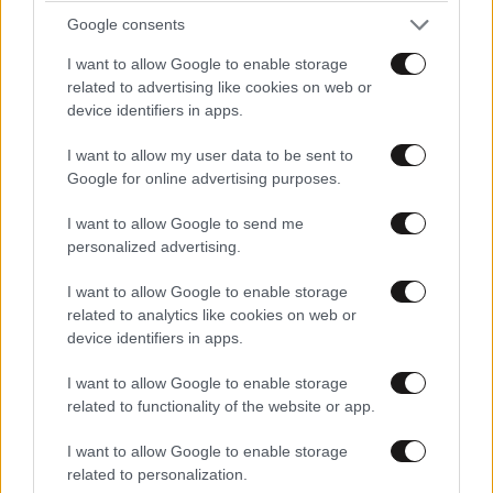
όρος Greek Mafia
Google consents
I want to allow Google to enable storage
related to advertising like cookies on web or
device identifiers in apps.
I want to allow my user data to be sent to
Google for online advertising purposes.
I want to allow Google to send me
personalized advertising.
I want to allow Google to enable storage
related to analytics like cookies on web or
device identifiers in apps.
I want to allow Google to enable storage
FITNESS
09·08·2026 09:30
related to functionality of the website or app.
Οι 5 ασκήσεις που πρέπει να κάνετε για μια ζωή
με δύναμη και αυτονομία – Ένα απλό αλλά
I want to allow Google to enable storage
ιδανικό πρόγραμμα καθώς μεγαλώνετε
related to personalization.