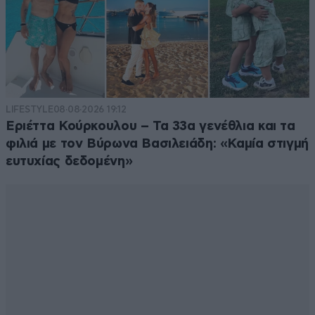
LIFESTYLE
08·08·2026 19:12
Εριέττα Κούρκουλου – Τα 33α γενέθλια και τα
φιλιά με τον Βύρωνα Βασιλειάδη: «Καμία στιγμή
ευτυχίας δεδομένη»