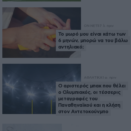
ON NET
57 λ. πριν
Το μωρό μου είναι κάτω των
6 μηνών, μπορώ να του βάλω
αντηλιακό;
ΑΘΛΗΤΙΚΑ
1 ω. πριν
Ο αριστερός μπακ που θέλει
ο Ολυμπιακός, οι τέσσερις
μεταγραφές του
Παναθηναϊκού και η κλήση
στον Αντετοκούνμπο