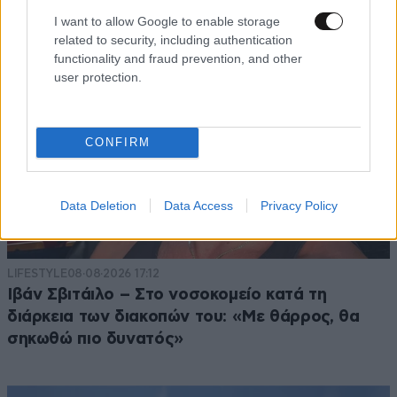
I want to allow Google to enable storage
related to security, including authentication
functionality and fraud prevention, and other
user protection.
CONFIRM
Data Deletion
Data Access
Privacy Policy
LIFESTYLE
08·08·2026 17:12
Ιβάν Σβιτάιλο – Στο νοσοκομείο κατά τη
διάρκεια των διακοπών του: «Με θάρρος, θα
σηκωθώ πιο δυνατός»