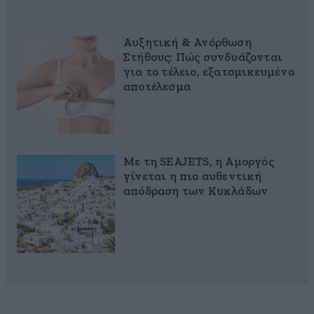
Αυξητική & Ανόρθωση
Στήθους: Πώς συνδυάζονται
για το τέλειο, εξατομικευμένο
αποτέλεσμα
Με τη SEAJETS, η Αμοργός
γίνεται η πιο αυθεντική
απόδραση των Κυκλάδων