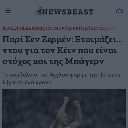
ΑΘΛΗΤΙΚΑ
#Μπάγερν Μονάχου
#Παρί Σεν Ζερμέν
#Τότ
Παρί Σεν Ζερμέν: Ετοιμάζει…
ντου για τον Κέιν που είναι
στόχος και της Μπάγερν
Το συμβόλαιο του Άγγλου φορ με την Τότεναμ
λήγει σε ένα χρόνο