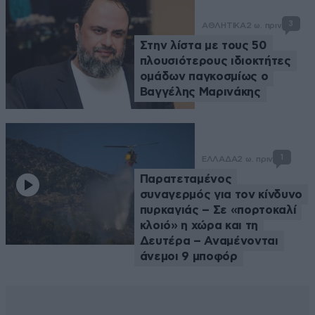
3
ΑΘΛΗΤΙΚΑ
2 ω. πριν
Στην λίστα με τους 50
πλουσιότερους ιδιοκτήτες
ομάδων παγκοσμίως ο
Βαγγέλης Μαρινάκης
1
ΕΛΛΑΔΑ
2 ω. πριν
Παρατεταμένος
συναγερμός για τον κίνδυνο
πυρκαγιάς – Σε «πορτοκαλί
κλοιό» η χώρα και τη
Δευτέρα – Αναμένονται
άνεμοι 9 μποφόρ